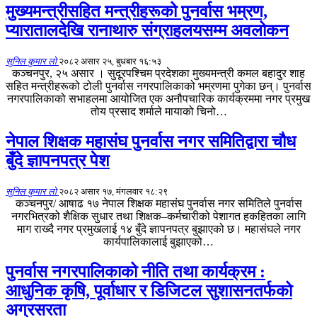
मुख्यमन्त्रीसहित मन्त्रीहरूको पुनर्वास भम्रण,
प्यारातालदेखि रानाथारु संग्राहलयसम्म अवलोकन
सुनिल कुमार लो
२०८२ असार २५, बुधबार १६:५३
कञ्चनपुर, २५ असार । सुदूरपश्चिम प्रदेशका मुख्यमन्त्री कमल बहादुर शाह
सहित मन्त्रीहरूको टोली पुनर्वास नगरपालिकाको भम्रणमा पुगेका छन्। पुनर्वास
नगरपालिकाको सभाहलमा आयोजित एक अनौपचारिक कार्यक्रममा नगर प्रमुख
तोय प्रसाद शर्माले मायाको चिनो…
नेपाल शिक्षक महासंघ पुनर्वास नगर समितिद्वारा चौध
बुँदे ज्ञापनपत्र पेश
सुनिल कुमार लो
२०८२ असार १७, मंगलवार १८:२९
कञ्चनपुर/ आषाढ १७ नेपाल शिक्षक महासंघ पुनर्वास नगर समितिले पुनर्वास
नगरभित्रको शैक्षिक सुधार तथा शिक्षक–कर्मचारीको पेशागत हकहितका लागि
माग राख्दै नगर प्रमुखलाई १४ बुँदे ज्ञापनपत्र बुझाएको छ। महासंघले नगर
कार्यपालिकालाई बुझाएको…
पुनर्वास नगरपालिकाको नीति तथा कार्यक्रम :
आधुनिक कृषि, पूर्वाधार र डिजिटल सुशासनतर्फको
अग्रसरता