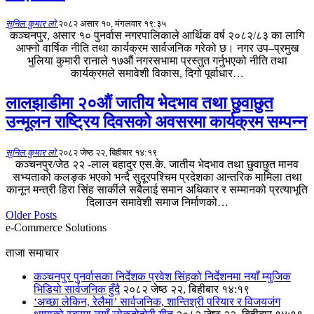
सुनिल कुमार लो
२०८२ असार १०, मंगलवार १९:३५
कञ्चनपुर, असार १० पुनर्वास नगरपालिकाले आर्थिक वर्ष २०८२/८३ का लागि
आफ्नो वार्षिक नीति तथा कार्यक्रम सार्वजनिक गरेको छ। नगर उप–प्रमुख
भुलिया कुमारी रानाले १७औं नगरसभामा प्रस्तुत गर्नुभएको नीति तथा
कार्यक्रमले समावेशी विकास, दिगो पूर्वाधार…
लालझाडीमा २०औं जातीय भेदभाव तथा छुवाछुत
उन्मूलन राष्ट्रिय दिवसको अवसरमा कार्यक्रम सम्पन्न
सुनिल कुमार लो
२०८२ जेष्ठ २२, बिहीबार १४:१९
कञ्चनपुर/जेठ २२ -लाल बहादुर एस.के. जातीय भेदभाव तथा छुवाछुत मानव
सभ्यताको कलङ्क भएको भन्दै सुदूरपश्चिम प्रदेशका आन्तरिक मामिला तथा
कानून मन्त्री हिरा सिंह सार्कीले सबैलाई समान अधिकार र सम्मानको प्रत्याभूति
दिलाउन समावेशी समाज निर्माणको…
Older Posts
e-Commerce Solutions
ताजा समाचार
कञ्चनपुर पुनर्वासका निर्देशक प्रवेश सिंहको निर्देशनमा नयाँ म्युजिक
भिडियो सार्वजनिक हुँदै
२०८२ जेष्ठ २२, बिहीबार १४:१९
‘अच्छा लेकिन, रेलैमा’ सार्वजनिक, शान्तिश्री परियार र विजयजंग