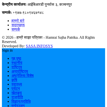
केन्द्रीय कार्यालयः
आईबिआरडी पुनर्वास ३, कञ्चनपुर
सम्पर्क:
+९७७-९८०९४६७१४८
हाम्रो बारे
सदस्यहरू
सम्पर्क
© 2026 - हाम्रै साझा पत्रिका - Hamrai Sajha Patrika. All Rights
Reserved.
Developed By:
SASA INFOSYS
Sign in
गृह पृष्ठ
स्थानीय
राष्ट्रिय
अन्तर्राष्ट्रिय
अष्ट्रेलिया विशेष
कृषि
स्वास्थ्य
पर्यटन
खेलकूद
राजनीति
विज्ञान/प्रविधि
मनोरञ्जन