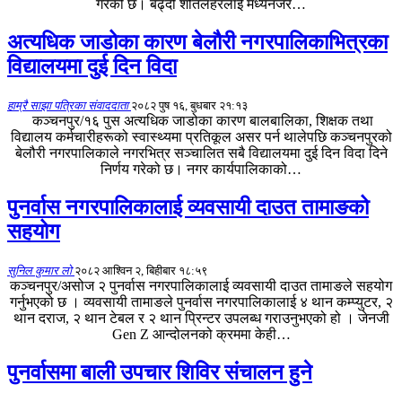
गरेको छ। बढ्दो शीतलहरलाई मध्यनजर…
अत्यधिक जाडोका कारण बेलौरी नगरपालिकाभित्रका
विद्यालयमा दुई दिन विदा
हाम्रै साझा पत्रिका संवाददाता
२०८२ पुष १६, बुधबार २१:१३
‍ कञ्चनपुर/१६ पुस अत्यधिक जाडोका कारण बालबालिका, शिक्षक तथा
विद्यालय कर्मचारीहरूको स्वास्थ्यमा प्रतिकूल असर पर्न थालेपछि कञ्चनपुरको
बेलौरी नगरपालिकाले नगरभित्र सञ्चालित सबै विद्यालयमा दुई दिन विदा दिने
निर्णय गरेको छ। नगर कार्यपालिकाको…
पुनर्वास नगरपालिकालाई व्यवसायी दाउत तामाङको
सहयोग
सुनिल कुमार लो
२०८२ आश्विन २, बिहीबार १८:५९
कञ्चनपुर/असोज २ पुनर्वास नगरपालिकालाई व्यवसायी दाउत तामाङले सहयोग
गर्नुभएको छ । व्यवसायी तामाङले पुनर्वास नगरपालिकालाई ४ थान कम्प्युटर, २
थान दराज, २ थान टेबल र २ थान प्रिन्टर उपलब्ध गराउनुभएको हो । जेनजी
Gen Z आन्दोलनको क्रममा केही…
पुनर्वासमा बाली उपचार शिविर संचालन हुने