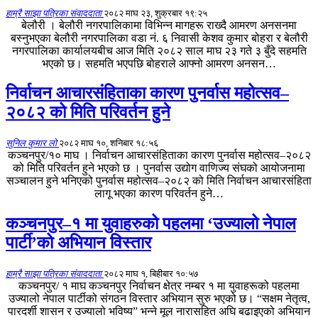
हाम्रै साझा पत्रिका संवाददाता
२०८२ माघ २३, शुक्रबार १९:२५
बेलौरी । बेलौरी नगरपालिकामा विभिन्न मागहरू राख्दै आमरण अनसनमा
बस्नुभएका बेलौरी नगरपालिका वडा नं. ६ निवासी केशव कुमार बोहरा र बेलौरी
नगरपालिका कार्यालयबीच आज मिति २०८२ साल माघ २३ गते ३ बुँदे सहमति
भएको छ। सहमति भएपछि बोहराले आफ्नो आमरण अनसन…
निर्वाचन आचारसंहिताका कारण पुनर्वास महोत्सव–
२०८२ को मिति परिवर्तन हुने
सुनिल कुमार लो
२०८२ माघ १०, शनिबार १८:५६
कञ्चनपुर/१० माघ । निर्वाचन आचारसंहिताका कारण पुनर्वास महोत्सव–२०८२
को मिति परिवर्तन हुने भएको छ । पुनर्वास उद्योग वाणिज्य संघको आयोजनामा
सञ्चालन हुने भनिएको पुनर्वास महोत्सव–२०८२ को मिति निर्वाचन आचारसंहिता
लागू भएका कारण परिवर्तन हुने…
कञ्चनपुर–१ मा युवाहरुको पहलमा ‘उज्यालो नेपाल
पार्टी’को अभियान विस्तार
हाम्रै साझा पत्रिका संवाददाता
२०८२ माघ १, बिहीबार १०:५७
कञ्चनपुर/ १ माघ कञ्चनपुर निर्वाचन क्षेत्र नम्बर १ मा युवाहरूको पहलमा
उज्यालो नेपाल पार्टीको संगठन विस्तार अभियान सुरु भएको छ। “सक्षम नेतृत्व,
पारदर्शी शासन र उज्यालो भविष्य” भन्ने मूल नारासहित अघि बढाइएको अभियान