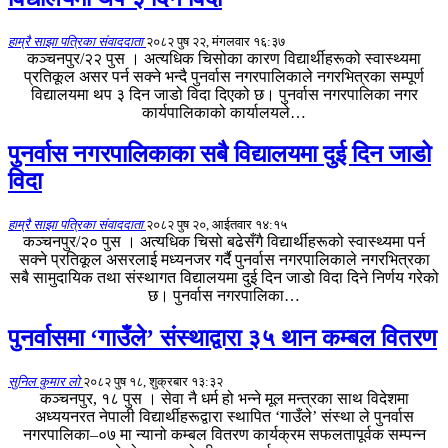
हाम्रै साझा पत्रिका संवाददाता
२०८२ पुष २२, मंगलवार १६:३७
कञ्चनपुर/२२ पुस । अत्यधिक चिसोका कारण विद्यार्थीहरूको स्वास्थ्यमा
प्रतिकूल असर पर्न सक्ने भन्दै पुनर्वास नगरपालिकाले नगरभित्रका सम्पूर्ण
विद्यालयमा थप ३ दिन जाडो विदा दिएको छ। पुनर्वास नगरपालिका नगर
कार्यपालिकाको कार्यालयले…
पुनर्वास नगरपालिकाका सबै विद्यालयमा दुई दिन जाडो
विदा
हाम्रै साझा पत्रिका संवाददाता
२०८२ पुष २०, आईतवार १४:१५
कञ्चनपुर/२० पुस । अत्यधिक चिसो बढेसँगै विद्यार्थीहरूको स्वास्थ्यमा पर्न
सक्ने प्रतिकूल असरलाई मध्यनजर गर्दै पुनर्वास नगरपालिकाले नगरभित्रका
सबै सामुदायिक तथा संस्थागत विद्यालयमा दुई दिन जाडो विदा दिने निर्णय गरेको
छ। पुनर्वास नगरपालिका…
पुनर्वासमा ‘गाउँले’ संस्थाद्वारा ३५ थान कम्बल वितरण
सुनिल कुमार लो
२०८२ पुष १८, शुक्रबार १३:३२
कञ्चनपुर, १८ पुस । सेवा नै धर्म हो भन्ने मूल मन्त्रका साथ विदेशमा
अध्ययनरत नेपाली विद्यार्थीहरूद्वारा स्थापित ‘गाउँले’ संस्था ले पुनर्वास
नगरपालिका–०७ मा न्यानो कम्बल वितरण कार्यक्रम सफलतापूर्वक सम्पन्न