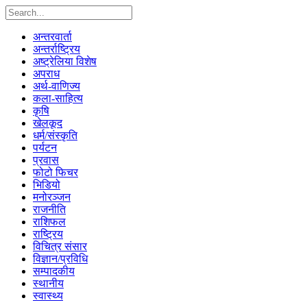
अन्तरवार्ता
अन्तर्राष्ट्रिय
अष्ट्रेलिया विशेष
अपराध
अर्थ-वाणिज्य
कला-साहित्य
कृषि
खेलकूद
धर्म/संस्कृति
पर्यटन
प्रवास
फोटो फिचर
भिडियो
मनोरञ्जन
राजनीति
राशिफल
राष्ट्रिय
विचित्र संसार
विज्ञान/प्रविधि
सम्पादकीय
स्थानीय
स्वास्थ्य