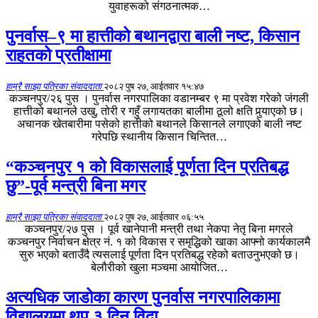
युवाहरूको संगठनात्मक…
पुनर्वास–९ मा हात्तीको बथानद्वारा बाली नष्ट, किसान
राहतको प्रतीक्षामा
हाम्रै साझा पत्रिका संवाददाता
२०८२ पुष २७, आईतवार १५:४७
कञ्चनपुर/२६ पुस । पुनर्वास नगरपालिका वडानम्बर ९ मा प्रवेश गरेको जंगली
हात्तीको बथानले उखु, तोरी र गहुँ लगायतका बालीमा ठूलो क्षति पुर्‍याएको छ।
अचानक खेतबारीमा पसेको हात्तीको बथानले किसानले लगाएको बाली नष्ट
गरेपछि स्थानीय किसान चिन्तित…
“कञ्चनपुर १ को विकासलाई पूर्णता दिन प्रतिबद्ध
छु”-पूर्व मन्त्री बिना मगर
हाम्रै साझा पत्रिका संवाददाता
२०८२ पुष २७, आईतवार ०६:५५
कञ्चनपुर/२७ पुस । पूर्व खानेपानी मन्त्री तथा नेकपा नेतृ बिना मगरले
कञ्चनपुर निर्वाचन क्षेत्र नं. १ को विकास र समृद्धिको खाका आफ्नो कार्यकालमै
सुरु भएको बताउँदै त्यसलाई पूर्णता दिन प्रतिबद्ध रहेको बताउनुभएको छ।
बेलौरीको खुला मञ्चमा आयोजित…
अत्यधिक जाडोका कारण पुनर्वास नगरपालिकामा
विद्यालयमा थप ३ दिन विदा