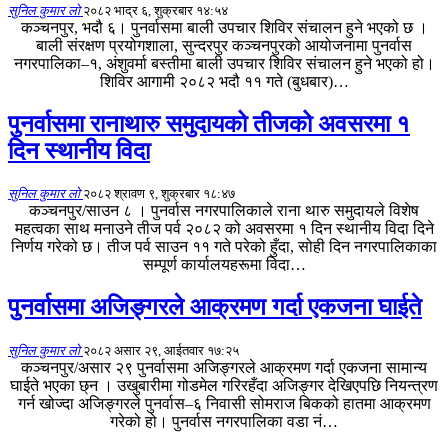
सुनिल कुमार लो
२०८२ भाद्र ६, शुक्रबार १४:५४
कञ्चनपुर, भदौ ६। पुनर्वासमा बाली उपचार शिविर संचालन हुने भएको छ ।
बाली संरक्षण प्रयोगशाला, सुन्दरपुर कञ्चनपुरको आयोजनामा पुनर्वास
नगरपालिका–१, अंशुवर्मा बस्तीमा बाली उपचार शिविर संचालन हुने भएको हो।
शिविर आगामी २०८२ भदौ ११ गते (बुधबार)…
पुनर्वासमा रानाथारु समुदायको तीजको अवसरमा १
दिन स्थानीय विदा
सुनिल कुमार लो
२०८२ श्रावण ९, शुक्रबार १८:४७
कञ्चनपुर/साउन ८ । पुनर्वास नगरपालिकाले राना थारु समुदायले विशेष
महत्वका साथ मनाउने तीज पर्व २०८२ को अवसरमा १ दिन स्थानीय विदा दिने
निर्णय गरेको छ। तीज पर्व साउन ११ गते परेको हुँदा, सोही दिन नगरपालिकाका
सम्पूर्ण कार्यालयहरूमा विदा…
पुनर्वासमा अजिङ्गरले आक्रमण गर्दा एकजना घाईते
सुनिल कुमार लो
२०८२ असार २९, आईतवार १७:२५
कञ्चनपुर/असार २९ पुनर्वासमा अजिङ्गरले आक्रमण गर्दा एकजना सामान्य
घाईते भएका छ्न । उखुबारीमा गोडमेल गरिरहँदा अजिङ्गर देखिएपछि नियन्त्रण
गर्न खोज्दा अजिङ्गरले पुनर्वास–६ निवासी सोमराज बिकको हातमा आक्रमण
गरेको हो। पुनर्वास नगरपालिका वडा नं…