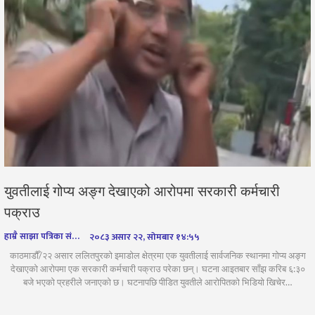
युवतीलाई गोप्य अङ्ग देखाएको आरोपमा सरकारी कर्मचारी
पक्राउ
हाम्रै साझा पत्रिका संवाददाता
२०८३ असार २२, सोमबार १४:५५
काठमाडौँ/२२ असार ललितपुरको इमाडोल क्षेत्रमा एक युवतीलाई सार्वजनिक स्थानमा गोप्य अङ्ग
देखाएको आरोपमा एक सरकारी कर्मचारी पक्राउ परेका छन्। घटना आइतबार साँझ करिब ६:३०
बजे भएको प्रहरीले जनाएको छ। घटनापछि पीडित युवतीले आरोपितको भिडियो खिचेर…