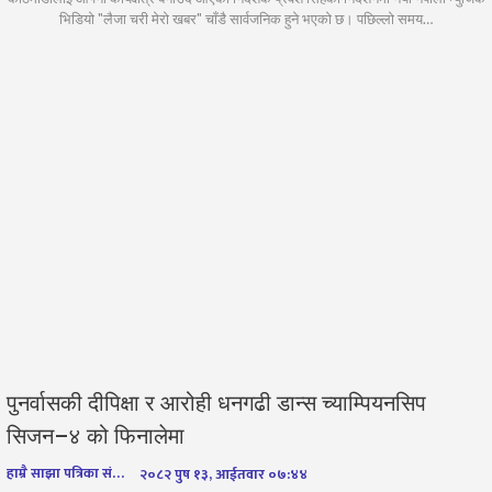
भिडियो "लैजा चरी मेरो खबर" चाँडै सार्वजनिक हुने भएको छ। पछिल्लो समय…
पुनर्वासकी दीपिक्षा र आरोही धनगढी डान्स च्याम्पियनसिप
सिजन–४ को फिनालेमा
हाम्रै साझा पत्रिका संवाददाता
२०८२ पुष १३, आईतवार ०७:४४