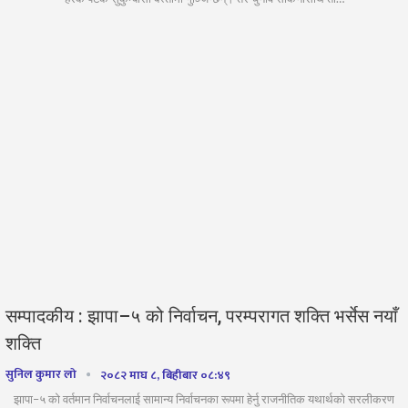
सम्पादकीय : झापा–५ को निर्वाचन, परम्परागत शक्ति भर्सेस नयाँ
शक्ति
सुनिल कुमार लो
२०८२ माघ ८, बिहीबार ०८:४९
झापा–५ को वर्तमान निर्वाचनलाई सामान्य निर्वाचनका रूपमा हेर्नु राजनीतिक यथार्थको सरलीकरण