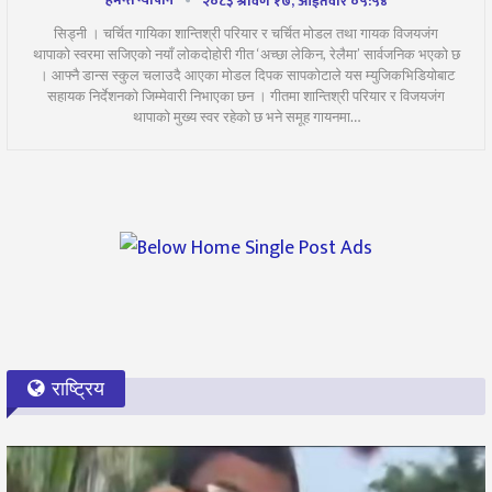
हेमन्त न्यौपाने
२०८३ श्रावण १७, आईतवार ०५:५४
सिड्नी । चर्चित गायिका शान्तिश्री परियार र चर्चित मोडल तथा गायक विजयजंग
थापाको स्वरमा सजिएको नयाँ लोकदोहोरी गीत ‘अच्छा लेकिन, रेलैमा’ सार्वजनिक भएको छ
। आफ्नै डान्स स्कुल चलाउदै आएका मोडल दिपक सापकोटाले यस म्युजिकभिडियोबाट
सहायक निर्देशनको जिम्मेवारी निभाएका छन । गीतमा शान्तिश्री परियार र विजयजंग
थापाको मुख्य स्वर रहेको छ भने समूह गायनमा…
राष्ट्रिय