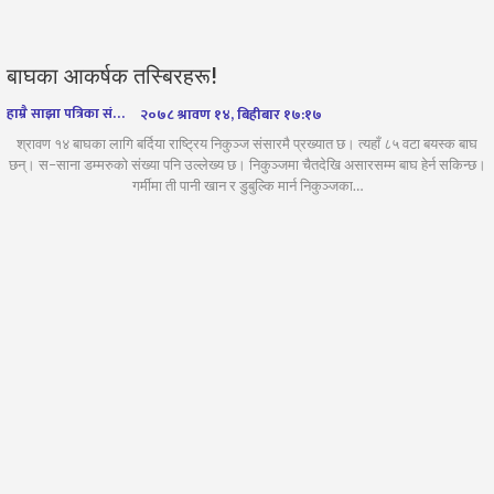
बाघका आकर्षक तस्बिरहरू!
हाम्रै साझा पत्रिका संवाददाता
२०७८ श्रावण १४, बिहीबार १७:१७
श्रावण १४ बाघका लागि बर्दिया राष्ट्रिय निकुञ्ज संसारमै प्रख्यात छ। त्यहाँ ८५ वटा बयस्क बाघ
छन्। स–साना डम्मरुको संख्या पनि उल्लेख्य छ। निकुञ्जमा चैतदेखि असारसम्म बाघ हेर्न सकिन्छ।
गर्मीमा ती पानी खान र डुबुल्कि मार्न निकुञ्जका…