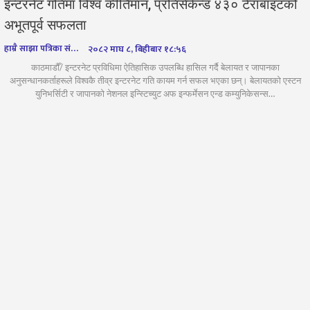
इन्टरनेट गतिमा विश्व कीर्तिमान, प्रतिसेकेन्ड ४३० टेराबाइटको
अभूतपूर्व सफलता
हाम्रै साझा पत्रिका संवाददाता
२०८२ माघ ८, बिहीबार १८:५६
काठमाडौँ/ इन्टरनेट प्रविधिमा ऐतिहासिक उपलब्धि हासिल गर्दै बेलायत र जापानका
अनुसन्धानकर्ताहरूले विश्वकै तीव्र इन्टरनेट गति कायम गर्न सफल भएका छन्। बेलायतको एस्टन
युनिभर्सिटी र जापानको नेशनल इन्स्टिच्युट अफ इन्फर्मेसन एन्ड कम्युनिकेसन्स…