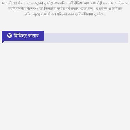
धनगढी, १२ पौष । कञ्चनपुरको पुनर्वास नगरपालिकाकी दीपिक्षा थापा र आरोही बम्जन धनगढी डान्स
च्याम्पियनसिप सिजन–४ को फिनालेमा प्रवेश गर्न सफल भएका छन्। द ट्वीन्स अ कम्प्लिट
इन्स्टिच्युटद्वारा आयोजना गरिएको उक्त प्रतियोगितामा पुनर्वास…
विचित्र संसार