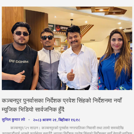
कञ्चनपुर पुनर्वासका निर्देशक प्रवेश सिंहको निर्देशनमा नयाँ
म्युजिक भिडियो सार्वजनिक हुँदै
सुनिल कुमार लो
२०८३ श्रावण २१, बिहीबार १६:१८
कञ्चनपुर/२१ साउन। कञ्चनपुरको पुनर्वास नगरपालिका निवासी तथा लामो समयदेखि
काठमाडौंलाई आफ्नो कार्यक्षेत्र बनाउँदै आएका निर्देशक प्रवेश सिंहको निर्देशनमा नयाँ नेपाली म्युजिक