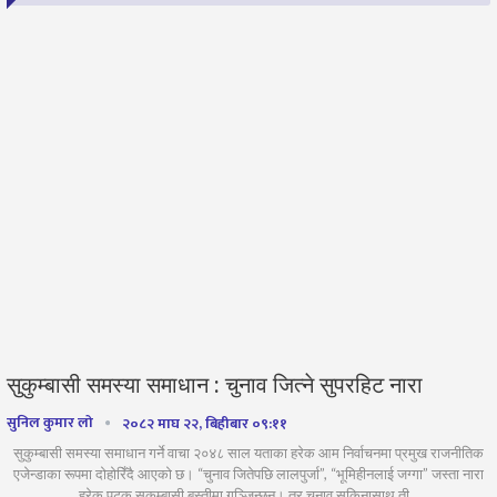
सुकुम्बासी समस्या समाधान : चुनाव जित्ने सुपरहिट नारा
सुनिल कुमार लो
२०८२ माघ २२, बिहीबार ०९:११
सुकुम्बासी समस्या समाधान गर्ने वाचा २०४८ साल यताका हरेक आम निर्वाचनमा प्रमुख राजनीतिक
एजेन्डाका रूपमा दोहोरिँदै आएको छ। “चुनाव जितेपछि लालपुर्जा”, “भूमिहीनलाई जग्गा” जस्ता नारा
हरेक पटक सुकुम्बासी बस्तीमा गुञ्जिन्छन्। तर चुनाव सकिनासाथ ती…