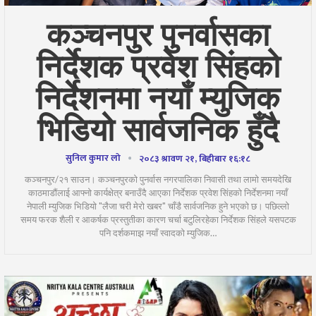
कञ्चनपुर पुनर्वासका
निर्देशक प्रवेश सिंहको
निर्देशनमा नयाँ म्युजिक
भिडियो सार्वजनिक हुँदै
सुनिल कुमार लो
२०८३ श्रावण २१, बिहीबार १६:१८
कञ्चनपुर/२१ साउन। कञ्चनपुरको पुनर्वास नगरपालिका निवासी तथा लामो समयदेखि
काठमाडौंलाई आफ्नो कार्यक्षेत्र बनाउँदै आएका निर्देशक प्रवेश सिंहको निर्देशनमा नयाँ
नेपाली म्युजिक भिडियो "लैजा चरी मेरो खबर" चाँडै सार्वजनिक हुने भएको छ। पछिल्लो
समय फरक शैली र आकर्षक प्रस्तुतीका कारण चर्चा बटुलिरहेका निर्देशक सिंहले यसपटक
पनि दर्शकमाझ नयाँ स्वादको म्युजिक…