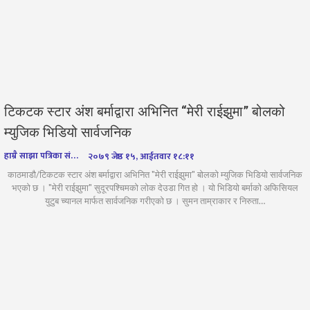
टिकटक स्टार अंश बर्माद्वारा अभिनित “मेरी राईझुमा” बोलको
म्युजिक भिडियो सार्वजनिक
हाम्रै साझा पत्रिका संवाददाता
२०७९ जेष्ठ १५, आईतवार १८:११
काठमाडौ/टिकटक स्टार अंश बर्माद्वारा अभिनित "मेरी राईझुमा" बोलको म्युजिक भिडियो सार्वजनिक
भएको छ । "मेरी राईझुमा" सुदूरपश्चिमको लोक देउडा गित हो । यो भिडियो बर्माको अफिसियल
युटुब च्यानल मार्फत सार्वजनिक गरीएको छ । सुमन ताम्राकार र निरुता…