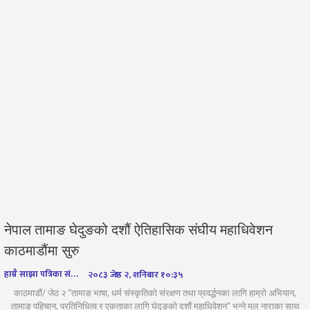
नेपाल तामाङ घेदुङको दशौं ऐतिहासिक संघीय महाधिवेशन
काठमाडौंमा सुरु
हाम्रै साझा पत्रिका संवाददाता
२०८३ जेष्ठ २, शनिबार १०:३५
काठमाडौं/ जेठ २ “तामाङ भाषा, धर्म संस्कृतिको संरक्षण तथा प्रवर्द्धनका लागि हाम्रो अभियान,
तामाङ पहिचान, प्रतिनिधित्व र एकताका लागि घेदुङको दशौं महाधिवेशन” भन्ने मूल नाराका साथ