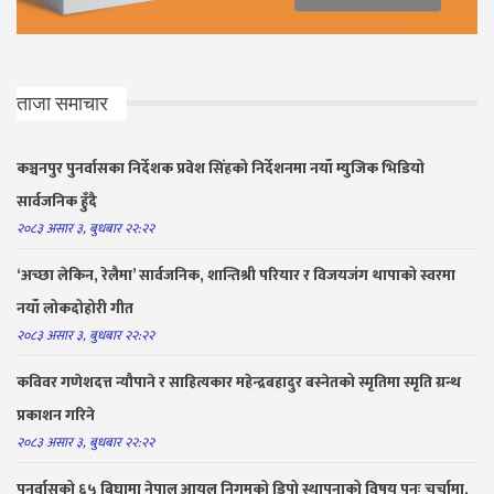
ताजा समाचार
कञ्चनपुर पुनर्वासका निर्देशक प्रवेश सिंहको निर्देशनमा नयाँ म्युजिक भिडियो
सार्वजनिक हुँदै
२०८३ असार ३, बुधबार २२:२२
‘अच्छा लेकिन, रेलैमा’ सार्वजनिक, शान्तिश्री परियार र विजयजंग थापाको स्वरमा
नयाँ लोकदोहोरी गीत
२०८३ असार ३, बुधबार २२:२२
कविवर गणेशदत्त न्यौपाने र साहित्यकार महेन्द्रबहादुर बस्नेतको स्मृतिमा स्मृति ग्रन्थ
प्रकाशन गरिने
२०८३ असार ३, बुधबार २२:२२
पुनर्वासको ६५ बिघामा नेपाल आयल निगमको डिपो स्थापनाको विषय पुनः चर्चामा,