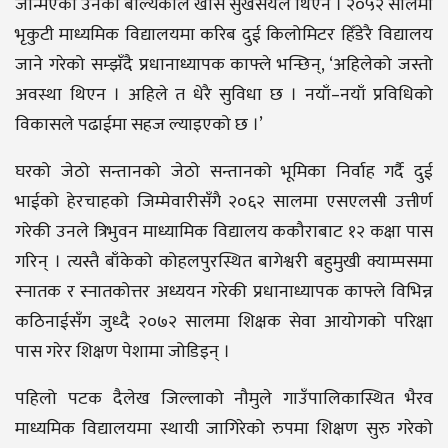
जन्मिएकी उनको बाल्यकाल खासै सुखसयल थिएन । २०५२ सालमा
भृकुटी माध्यमिक विद्यालयमा करिब दुई किलोमिटर हिँडेरै विद्यालय
जाने गरेको सम्झँदै प्रधानाध्यापक काफ्ले भन्छिन्, ‘अहिलेको जस्तो
अवस्था थिएन । अहिले त धेरै सुविधा छ । नयाँ–नयाँ प्रविधिको
विकासले पढाईमा सहज ल्याइएको छ ।’
घरको जेठो सन्तानको जेठो सन्तानको भूमिका निर्वाह गर्दै दुई
भाईको हेरचाहको जिम्मेवारीसँगै २०६२ सालमा एसएलसी उत्तीर्ण
गरेकी उनले त्रिभुवन माध्यामिक विद्यालय ककौराबाट १२ कक्षा पास
गरिन् । त्यस्तै बाँकेको कोहलपुरस्थित बागेश्वरी बहुमुखी क्याम्पसमा
स्नातक र स्नातकोत्तर अध्ययन गरेकी प्रधानाध्यापक काफ्ले विभिन्न
कठिनाईसँग जुध्दै २०७२ सालमा शिक्षक सेवा आयोगको परिक्षा
पास गरेर शिक्षण पेशामा जोडिइन् ।
पहिलो पटक दैलेख जिल्लाको नौमुले गाउँपालिकास्थित भैरव
माध्यमिक विद्यालयमा स्थायी जागिरेको रुपमा शिक्षण सुरु गरेको