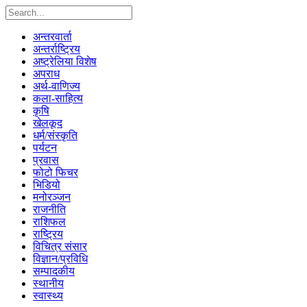
अन्तरवार्ता
अन्तर्राष्ट्रिय
अष्ट्रेलिया विशेष
अपराध
अर्थ-वाणिज्य
कला-साहित्य
कृषि
खेलकूद
धर्म/संस्कृति
पर्यटन
प्रवास
फोटो फिचर
भिडियो
मनोरञ्जन
राजनीति
राशिफल
राष्ट्रिय
विचित्र संसार
विज्ञान/प्रविधि
सम्पादकीय
स्थानीय
स्वास्थ्य