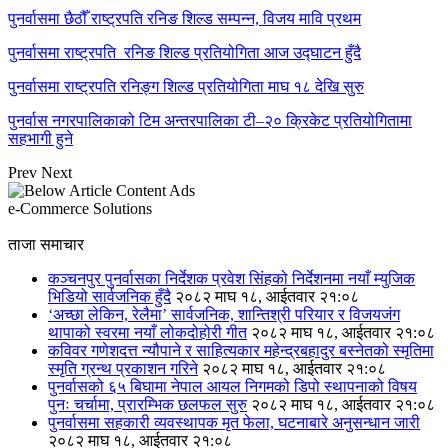
पुनर्वासमा छैठौँ राष्ट्रपति रनिङ शिल्ड सम्पन्न, विजय मावि प्रथम
पुनर्वासमा राष्ट्रपति रनिङ शिल्ड प्रतियोगिता आज उद्घाटन हुँदै
पुनर्वासमा राष्ट्रपति रनिङ्ग शिल्ड प्रतियोगिता माघ १८ देखि सुरु
पुनर्वास नगरपालिकाको टिम अन्तरपालिका टी–२० क्रिकेट प्रतियोगितामा
सहभागी हुने
Prev
Next
e-Commerce Solutions
ताजा समाचार
कञ्चनपुर पुनर्वासका निर्देशक प्रवेश सिंहको निर्देशनमा नयाँ म्युजिक
भिडियो सार्वजनिक हुँदै
२०८२ माघ १८, आईतवार २१:०८
‘अच्छा लेकिन, रेलैमा’ सार्वजनिक, शान्तिश्री परियार र विजयजंग
थापाको स्वरमा नयाँ लोकदोहोरी गीत
२०८२ माघ १८, आईतवार २१:०८
कविवर गणेशदत्त न्यौपाने र साहित्यकार महेन्द्रबहादुर बस्नेतको स्मृतिमा
स्मृति ग्रन्थ प्रकाशन गरिने
२०८२ माघ १८, आईतवार २१:०८
पुनर्वासको ६५ बिघामा नेपाल आयल निगमको डिपो स्थापनाको विषय
पुनः चर्चामा, प्रारम्भिक छलफल सुरु
२०८२ माघ १८, आईतवार २१:०८
पुनर्वासमा सहकारी व्यवस्थापक मृत फेला, घटनाबारे अनुसन्धान जारी
२०८२ माघ १८, आईतवार २१:०८