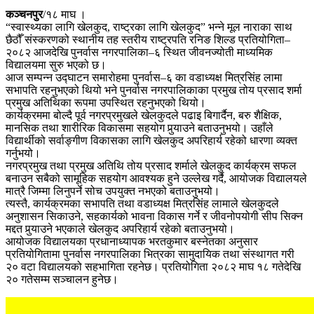
कञ्चनपुर
/१८ माघ ।
“स्वास्थ्यका लागि खेलकुद, राष्ट्रका लागि खेलकुद” भन्ने मूल नाराका साथ
छैठौँ संस्करणको स्थानीय तह स्तरीय राष्ट्रपति रनिङ शिल्ड प्रतियोगिता–
२०८२ आजदेखि पुनर्वास नगरपालिका–६ स्थित जीवनज्योती माध्यमिक
विद्यालयमा सुरु भएको छ।
आज सम्पन्न उद्घाटन समारोहमा पुनर्वास–६ का वडाध्यक्ष मित्रसिंह लामा
सभापति रहनुभएको थियो भने पुनर्वास नगरपालिकाका प्रमुख तोय प्रसाद शर्मा
प्रमुख अतिथिका रूपमा उपस्थित रहनुभएको थियो।
कार्यक्रममा बोल्दै पूर्व नगरप्रमुखले खेलकुदले पढाइ बिगार्दैन, बरु शैक्षिक,
मानसिक तथा शारीरिक विकासमा सहयोग पुर्‍याउने बताउनुभयो। उहाँले
विद्यार्थीको सर्वाङ्गीण विकासका लागि खेलकुद अपरिहार्य रहेको धारणा व्यक्त
गर्नुभयो।
नगरप्रमुख तथा प्रमुख अतिथि तोय प्रसाद शर्माले खेलकुद कार्यक्रम सफल
बनाउन सबैको सामूहिक सहयोग आवश्यक हुने उल्लेख गर्दै, आयोजक विद्यालयले
मात्रै जिम्मा लिनुपर्ने सोच उपयुक्त नभएको बताउनुभयो।
त्यस्तै, कार्यक्रमका सभापति तथा वडाध्यक्ष मित्रसिंह लामाले खेलकुदले
अनुशासन सिकाउने, सहकार्यको भावना विकास गर्ने र जीवनोपयोगी सीप सिक्न
मद्दत पुर्‍याउने भएकाले खेलकुद अपरिहार्य रहेको बताउनुभयो।
आयोजक विद्यालयका प्रधानाध्यापक भरतकुमार बस्नेतका अनुसार
प्रतियोगितामा पुनर्वास नगरपालिका भित्रका सामुदायिक तथा संस्थागत गरी
२० वटा विद्यालयको सहभागिता रहनेछ। प्रतियोगिता २०८२ माघ १८ गतेदेखि
२० गतेसम्म सञ्चालन हुनेछ।