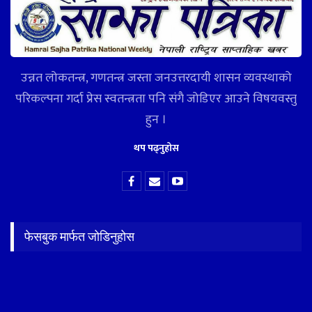
उन्नत लोकतन्त्र, गणतन्त्र जस्ता जनउत्तरदायी शासन व्यवस्थाको
परिकल्पना गर्दा प्रेस स्वतन्त्रता पनि संगै जोडिएर आउने विषयवस्तु
हुन ।
थप पढ्नुहोस
फेसबुक मार्फत जोडिनुहोस