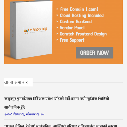
ताजा समाचार
कञ्चनपुर पुनर्वासका निर्देशक प्रवेश सिंहको निर्देशनमा नयाँ म्युजिक भिडियो
सार्वजनिक हुँदै
२०७८ बैशाख १३, सोमबार १५:३७
‘अच्छा लेकिन, रेलैमा’ सार्वजनिक, शान्तिश्री परियार र विजयजंग थापाको स्वरमा