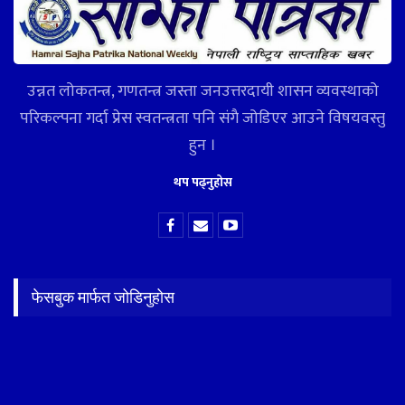
उन्नत लोकतन्त्र, गणतन्त्र जस्ता जनउत्तरदायी शासन व्यवस्थाको
परिकल्पना गर्दा प्रेस स्वतन्त्रता पनि संगै जोडिएर आउने विषयवस्तु
हुन ।
थप पढ्नुहोस
फेसबुक मार्फत जोडिनुहोस