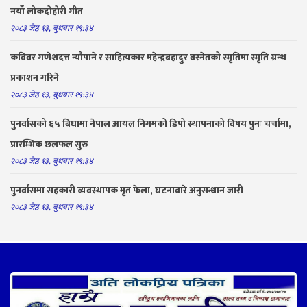
नयाँ लोकदोहोरी गीत
२०८३ जेष्ठ १३, बुधबार १९:३४
कविवर गणेशदत्त न्यौपाने र साहित्यकार महेन्द्रबहादुर बस्नेतको स्मृतिमा स्मृति ग्रन्थ
प्रकाशन गरिने
२०८३ जेष्ठ १३, बुधबार १९:३४
पुनर्वासको ६५ बिघामा नेपाल आयल निगमको डिपो स्थापनाको विषय पुनः चर्चामा,
प्रारम्भिक छलफल सुरु
२०८३ जेष्ठ १३, बुधबार १९:३४
पुनर्वासमा सहकारी व्यवस्थापक मृत फेला, घटनाबारे अनुसन्धान जारी
२०८३ जेष्ठ १३, बुधबार १९:३४