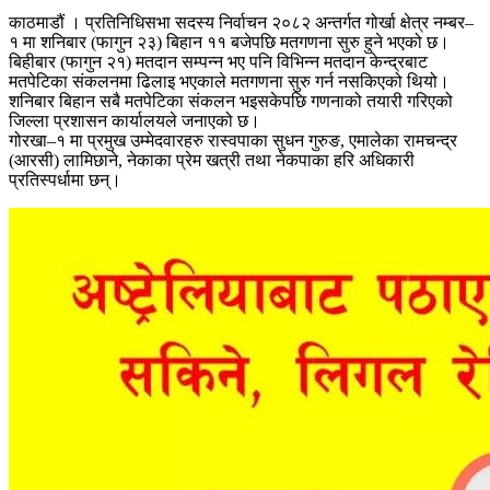
काठमाडौं । प्रतिनिधिसभा सदस्य निर्वाचन २०८२ अन्तर्गत गोर्खा क्षेत्र नम्बर–
१ मा शनिबार (फागुन २३) बिहान ११ बजेपछि मतगणना सुरु हुने भएको छ।
बिहीबार (फागुन २१) मतदान सम्पन्न भए पनि विभिन्न मतदान केन्द्रबाट
मतपेटिका संकलनमा ढिलाइ भएकाले मतगणना सुरु गर्न नसकिएको थियो।
शनिबार बिहान सबै मतपेटिका संकलन भइसकेपछि गणनाको तयारी गरिएको
जिल्ला प्रशासन कार्यालयले जनाएको छ।
गोरखा–१ मा प्रमुख उम्मेदवारहरु रास्वपाका सुधन गुरुङ, एमालेका रामचन्द्र
(आरसी) लामिछाने, नेकाका प्रेम खत्री तथा नेकपाका हरि अधिकारी
प्रतिस्पर्धामा छन्।