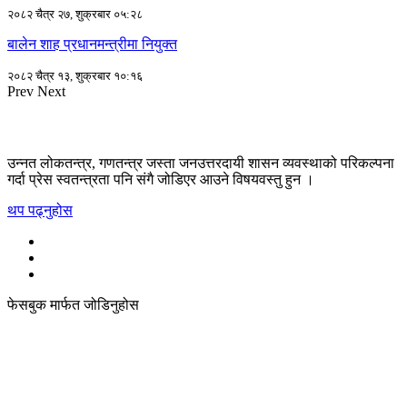
२०८२ चैत्र २७, शुक्रबार ०५:२८
बालेन शाह प्रधानमन्त्रीमा नियुक्त
२०८२ चैत्र १३, शुक्रबार १०:१६
Prev
Next
उन्नत लोकतन्त्र, गणतन्त्र जस्ता जनउत्तरदायी शासन व्यवस्थाको परिकल्पना
गर्दा प्रेस स्वतन्त्रता पनि संगै जोडिएर आउने विषयवस्तु हुन ।
थप पढ्नुहोस
फेसबुक मार्फत जोडिनुहोस