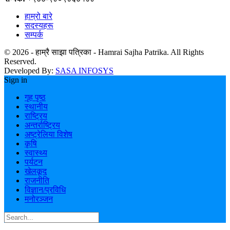
हाम्रो बारे
सदस्यहरू
सम्पर्क
© 2026 - हाम्रै साझा पत्रिका - Hamrai Sajha Patrika. All Rights
Reserved.
Developed By:
SASA INFOSYS
Sign in
गृह पृष्ठ
स्थानीय
राष्ट्रिय
अन्तर्राष्ट्रिय
अष्ट्रेलिया विशेष
कृषि
स्वास्थ्य
पर्यटन
खेलकूद
राजनीति
विज्ञान/प्रविधि
मनोरञ्जन