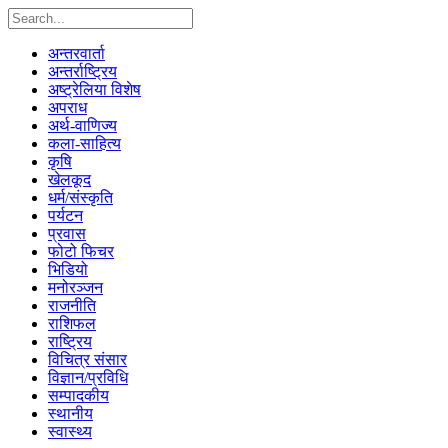
अन्तरवार्ता
अन्तर्राष्ट्रिय
अष्ट्रेलिया विशेष
अपराध
अर्थ-वाणिज्य
कला-साहित्य
कृषि
खेलकूद
धर्म/संस्कृति
पर्यटन
प्रवास
फोटो फिचर
भिडियो
मनोरञ्जन
राजनीति
राशिफल
राष्ट्रिय
विचित्र संसार
विज्ञान/प्रविधि
सम्पादकीय
स्थानीय
स्वास्थ्य