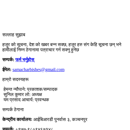
सल्लाह सुझाब
हजुर को सूचना, देश को खबर बन्न सक्छ, हजुर हरु संग केहि सूचना छन् भने
हामीलाई निम्न ठेगानामा पत्राचार गर्न सक्नु हुनेछ
सम्पर्क:
फर्म भर्नुहोस्
ईमेल:
samacharbishes@gmail.com
हाम्रो सदस्यहरू
हेमन्त न्यौपाने: प्रकाशक/सम्पादक
सुनिल कुमार लो: अध्यक्ष
यम प्रसाद आचार्य: प्रवन्धक
सम्पर्क ठेगाना
केन्द्रीय कार्यालयः
आईबिआरडी पुनर्वास ३, कञ्चनपुर
सम्पर्क:
+९७७-९८०९४६७१४८