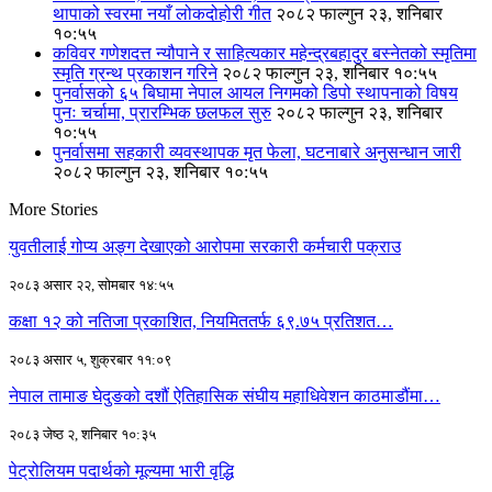
थापाको स्वरमा नयाँ लोकदोहोरी गीत
२०८२ फाल्गुन २३, शनिबार
१०:५५
कविवर गणेशदत्त न्यौपाने र साहित्यकार महेन्द्रबहादुर बस्नेतको स्मृतिमा
स्मृति ग्रन्थ प्रकाशन गरिने
२०८२ फाल्गुन २३, शनिबार १०:५५
पुनर्वासको ६५ बिघामा नेपाल आयल निगमको डिपो स्थापनाको विषय
पुनः चर्चामा, प्रारम्भिक छलफल सुरु
२०८२ फाल्गुन २३, शनिबार
१०:५५
पुनर्वासमा सहकारी व्यवस्थापक मृत फेला, घटनाबारे अनुसन्धान जारी
२०८२ फाल्गुन २३, शनिबार १०:५५
More Stories
युवतीलाई गोप्य अङ्ग देखाएको आरोपमा सरकारी कर्मचारी पक्राउ
२०८३ असार २२, सोमबार १४:५५
कक्षा १२ को नतिजा प्रकाशित, नियमिततर्फ ६९.७५ प्रतिशत…
२०८३ असार ५, शुक्रबार ११:०९
नेपाल तामाङ घेदुङको दशौं ऐतिहासिक संघीय महाधिवेशन काठमाडौंमा…
२०८३ जेष्ठ २, शनिबार १०:३५
पेट्रोलियम पदार्थको मूल्यमा भारी वृद्धि