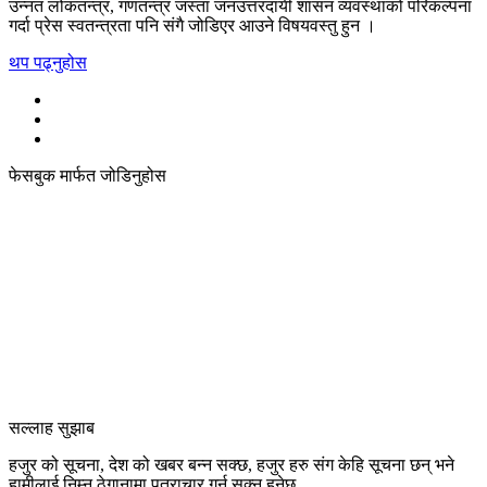
उन्नत लोकतन्त्र, गणतन्त्र जस्ता जनउत्तरदायी शासन व्यवस्थाको परिकल्पना
गर्दा प्रेस स्वतन्त्रता पनि संगै जोडिएर आउने विषयवस्तु हुन ।
थप पढ्नुहोस
फेसबुक मार्फत जोडिनुहोस
सल्लाह सुझाब
हजुर को सूचना, देश को खबर बन्न सक्छ, हजुर हरु संग केहि सूचना छन् भने
हामीलाई निम्न ठेगानामा पत्राचार गर्न सक्नु हुनेछ