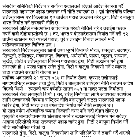
संसदीय समितिको निर्देशन र सर्वोच्च अदालतले दिएको आदेश बेवास्ता गर्दै
सरकारले महाभारत पहाड उत्खनन गर्ने नीति ल्याएको छ । पूर्व मोरङदेखि पश्चिम
डडेल्धुरासम्म १४ जिल्लाका ९२ ठाउँका पहाड उत्खनन गरेर ढुंगा, गिटी र बालुवा
भारत निर्यात गर्ने सरकारी नीति छ ।
सरकारले अहिले बजेटमार्फत सार्वजनिक गरेको नीतिले चुरे र तराईमा फरक
नपर्ने दाबी दोहोर्‍याइरहेको छ । तर, भारत र बंगलादेशसम्म निर्यात गर्ने गरी ९२
ठाउँमा उत्खनन गर्दा त्यसले पहाड, चुरे र तराईमा विनाश ल्याउने भन्दै
सरोकारवालाहरू चिन्तित छन् ।
सरकारको निर्देशनअनुसार खानी तथा भूगर्भ विभागले मोरङ, धनकुटा, उदयपुर,
सिन्धुली, ललितपुर, मकवानपुर, चितवन, अर्घाखाँची, पाल्पा, प्युठान, सल्यान,
सुर्खेत, डोटी र डडेल्धुराका विभिन्न पहाडबाट ढुंगा, गिटी उत्खनन गर्ने टुंगो
लगाएको हो । यस्ता पहाड खनेर ढुंगा, गिटी र बालुवा निकासी गर्ने र व्यापार
घाटा घटाउने सरकारी योजना छ।
सर्वोच्च अदालतले २१ साउन ०६७ मा निर्यात रोक्न, क्रसर उद्योगलाई
मापदण्डभित्र ल्याउन तथा ढुंगा, गिटी र बालुवाबारे राष्ट्रिय नीति बनाउन आदेश
दिएको थियो । त्यसको चार वर्षपछि साउन ०७१ मा मात्र यस्ता निर्यातमा
सरकारले रोक लगाएको थियो । तर, घरेलु निर्माणका लागि आवश्यक पदार्थका
लागि उत्खननको विषयमा राष्ट्रिय नीति बनाउनुको सट्टा सरकारले पहाड
फोरेर ढुंगा, गिटी भारत तथा बंगलादेश निर्यात गर्ने नीति ल्याएको छ।
यो सात वर्षमा औपचारिक रूपमा निकासी नभए पनि नदी दोहन तीव्र छ ।
प्रकृति र मानवजीवनमाथि खेलबाड नगर्न र उत्खननलाई नियमन गर्न सर्वत्र
आवाज उठिरहेको वेला सरकारले पहाड खनेर ढुंगा, गिटी र बालुवा निर्यात गर्ने
नीति सार्वजनिक गरेको हो ।
सरकारले ढुंगा, गिटी, बालुवा निकासीका लागि पहिलेदेखि नै तयारी गर्दै आएको