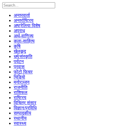
अन्तरवार्ता
अन्तर्राष्ट्रिय
अष्ट्रेलिया विशेष
अपराध
अर्थ-वाणिज्य
कला-साहित्य
कृषि
खेलकूद
धर्म/संस्कृति
पर्यटन
प्रवास
फोटो फिचर
भिडियो
मनोरञ्जन
राजनीति
राशिफल
राष्ट्रिय
विचित्र संसार
विज्ञान/प्रविधि
सम्पादकीय
स्थानीय
स्वास्थ्य