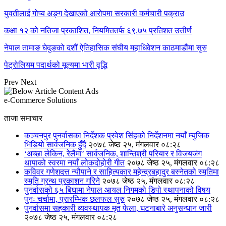
युवतीलाई गोप्य अङ्ग देखाएको आरोपमा सरकारी कर्मचारी पक्राउ
कक्षा १२ को नतिजा प्रकाशित, नियमिततर्फ ६९.७५ प्रतिशत उत्तीर्ण
नेपाल तामाङ घेदुङको दशौं ऐतिहासिक संघीय महाधिवेशन काठमाडौंमा सुरु
पेट्रोलियम पदार्थको मूल्यमा भारी वृद्धि
Prev
Next
e-Commerce Solutions
ताजा समाचार
कञ्चनपुर पुनर्वासका निर्देशक प्रवेश सिंहको निर्देशनमा नयाँ म्युजिक
भिडियो सार्वजनिक हुँदै
२०७८ जेष्ठ २५, मंगलवार ०८:२८
‘अच्छा लेकिन, रेलैमा’ सार्वजनिक, शान्तिश्री परियार र विजयजंग
थापाको स्वरमा नयाँ लोकदोहोरी गीत
२०७८ जेष्ठ २५, मंगलवार ०८:२८
कविवर गणेशदत्त न्यौपाने र साहित्यकार महेन्द्रबहादुर बस्नेतको स्मृतिमा
स्मृति ग्रन्थ प्रकाशन गरिने
२०७८ जेष्ठ २५, मंगलवार ०८:२८
पुनर्वासको ६५ बिघामा नेपाल आयल निगमको डिपो स्थापनाको विषय
पुनः चर्चामा, प्रारम्भिक छलफल सुरु
२०७८ जेष्ठ २५, मंगलवार ०८:२८
पुनर्वासमा सहकारी व्यवस्थापक मृत फेला, घटनाबारे अनुसन्धान जारी
२०७८ जेष्ठ २५, मंगलवार ०८:२८