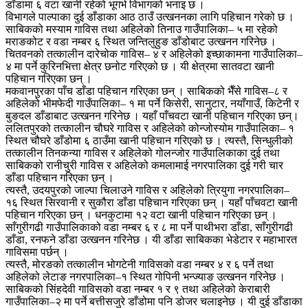
डाँडामा ६ वटा खानी रहेको भूगर्भ विभागको भनाइ छ ।
विभागले पाल्पाका दुई डाँडाका आठ ठाउँ उत्खननका लागि पहिचान गरेको छ ।
साबिकको मस्याम गाविस तथा अहिलेको तिनाउ गाउँपालिका– ५ मा रहेको
मराङकोट र वडा नम्बर ६ स्थित जन्तिलुहुङ डाँडोबाट उत्खनन गरिनेछ ।
चितवनको तत्कालीन दारेचोक गाविस– ४ र अहिलेको इच्छाकामना गाउँपालिका–
४ मा पर्ने कुरिनभित्ता क्षेत्र छनोट गरिएको छ । यी क्षेत्रमा सातवटा खानी
पहिचान गरिएका छन् ।
मकवानपुरका पाँच डाँडा पहिचान गरिएका छन् । साबिकको भैँसे गाविस–८ र
अहिलेको भीमफेदी गाउँपालिका– १ मा पर्ने किसेरी, सानुटार, नयाँगाउँ, किटेनी र
बुङदल डाँडाबाट उत्खनन गरिनेछ । यहाँ पाँचवटा खानी पहिचान गरिएका छन्।
ललितपुरको तत्कालीन चौघरे गाविस र अहिलेको कोन्जोस्योम गाउँपालिका– १
स्थित चौघरे डाँडोमा ६ ठाउँमा खानी पहिचान गरिएको छ । त्यस्तै, सिन्धुलीको
तत्कालीन तिनकन्या गाविस र अहिलेको गोलन्जोर गाउँपालिकाका दुई तथा
साबिकको रानीचुरी गाविस र अहिलेको कमलामाई नगरपालिका दुई गरी चार
डाँडा पहिचान गरिएका छन् ।
त्यस्तै, उदयपुरको जाल्पा चिलाउने गाविस र अहिलेको त्रियुगा नगरपालिका–
१६ स्थित सिरवानी र सुकौरा डाँडा पहिचान गरिएका छन् । यहाँ पाँचवटा खानी
पहिचान गरिएका छन् । धनकुटामा १२ वटा खानी पहिचान गरिएका छन् ।
साँगुरीगढी गाउँपालिकाको वडा नम्बर ६ र ८ मा पर्ने पाथीभरा डाँडा, साँगुरीगढी
डाँडा, रनफने डाँडा उत्खनन गरिनेछ । यी डाँडा साबिकका भेडेटार र महाभारत
गाविसमा पर्छन् ।
त्यस्तै, मोरङको तत्कालीन भोगटेनी गाविसको वडा नम्बर ४ र ६ पर्ने तथा
अहिलेको लेटाङ नगरपालिका–१ स्थित गोपिनी भन्ज्याङ उत्खनन गरिनेछ ।
साबिकको सिंहदेवी गाविसको वडा नम्बर १ र ९ तथा अहिलेको केराबारी
गाउँपालिका–२ मा पर्ने बत्तीसजुरे डाँडोमा पनि डोजर चलाइनेछ । यी दुई डाँडाका