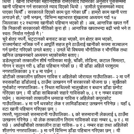
थियो । खानी विभागका महानिर्देशक रामप्रसाद घिमिरेका अनुसार पुससम्ममा
खानी पहिचान गर्न सरकारले म्याद दिएको थियो । ‘हामीले पुुससम्मको म्याद
पाएका थियौँ । सरकारले दिएको काम पूरा गरेका छौँ । हाम्रो काम खानी पत्ता
लगाउने हो,’ उनी भन्छन्, ‘विभिन्न महाभारत शृंखलामा अध्ययन गर्दा १४
जिल्लाका ९२ स्थानमा खानीको पहिचान भएको हो । अब, आन्तरिक खपत गर्ने
कि निकासी सरकारको नीतिको कुरा हो । आन्तरिक खपतभन्दा बढी भयो भने त
स्वतः निर्यात गर्नुपर्छ नै।’
चुरे क्षेत्र नपर्ने, चट्टानको बनावट कडा भएकोे, वन क्षेत्र कम भएको,
राजमार्गबाट नजिक पर्ने र आपूर्ति सहज हुने ठाउँलाई खानीको रूपमा सञ्चालन
गर्न छनोट गरिएको उनले बताए । उनले यो विषयमा भौगोलिक र भौगर्भिक तथा
खनिज उत्खननबारे अध्ययन भएकोसमेत बताए।
डडेल्धुराको तत्कालीन शीर्ष गाविसका मार्कु, चाँकी, तोडिना, कटाल सिमल्टा,
गोगन र सलुन गरी ६ डाँडा पहिचान गरेको छ । यी डाँडा अहिले परशुराम
नगरपालिकाका ३ र ४ मा पर्छन् ।
डोटीको तत्कालीन छतिवन गाविस र अहिलेको जोरायल गाउँपालिका– २ मा पर्ने
रुवसकाँडा डाँडोलाई ६ ठाउँमा उत्खनन गर्ने सरकारको योजना छ । सुर्खेतको
गुर्भाकोट नगरपालिका– ९ स्थित माथिल्लो भालुखोला र बथान डाँडा छनोट
गरिएका छन् । यी डाँडा साबिकको सहारे गाविसको ७, ८ र ९ नम्बर वडामा
पर्छन् । सल्यानको तत्कालीन धनवाङ गाविस र अहिलेको कपुरकोट
गाउँपालिका– ४ मा पर्ने थरकोट लेक र लामिडाँडाबाट उत्खनन गरिनेछ । यहाँ ६
वटा खानी पहिचान गरिएका छन् ।
त्यस्तै, प्युठानको सरुमारानी गाउँपालिका– ६ को सरुमारानी लेकलाई ६ ठाउँमा
उत्खनन गरिनेछ । यो लेक तत्कालीन तिराम गाविसको वडा नम्बर ६, ७ र ८ मा
पर्छ । अर्घाखाँचीको तत्कालीन ठाडा गाविस– ७ र ८ नम्बर वडा तथा अहिलेको
शीतगंगा नगरपालिका– ३ मा पर्ने विभिन्न डाँडा पहिचान गरिएका छन् । यी