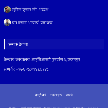
सुनिल कुमार लो: अध्यक्ष
यम प्रसाद आचार्य: प्रवन्धक
सम्पर्क ठेगाना
केन्द्रीय कार्यालयः
आईबिआरडी पुनर्वास ३, कञ्चनपुर
सम्पर्क:
+९७७-९८०९४६७१४८
हाम्रो बारे
सदस्यहरू
सम्पर्क