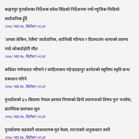
कञ्चनपुर पुनर्वासका निर्देशक प्रवेश सिंहको निर्देशनमा नयाँ म्युजिक भिडियो
सार्वजनिक हुँदै
२०७८ भाद्र १७, बिहीबार ०९:३१
‘अच्छा लेकिन, रेलैमा’ सार्वजनिक, शान्तिश्री परियार र विजयजंग थापाको स्वरमा
नयाँ लोकदोहोरी गीत
२०७८ भाद्र १७, बिहीबार ०९:३१
कविवर गणेशदत्त न्यौपाने र साहित्यकार महेन्द्रबहादुर बस्नेतको स्मृतिमा स्मृति ग्रन्थ
प्रकाशन गरिने
२०७८ भाद्र १७, बिहीबार ०९:३१
पुनर्वासको ६५ बिघामा नेपाल आयल निगमको डिपो स्थापनाको विषय पुनः चर्चामा,
प्रारम्भिक छलफल सुरु
२०७८ भाद्र १७, बिहीबार ०९:३१
पुनर्वासमा सहकारी व्यवस्थापक मृत फेला, घटनाबारे अनुसन्धान जारी
२०७८ भाद्र १७, बिहीबार ०९:३१