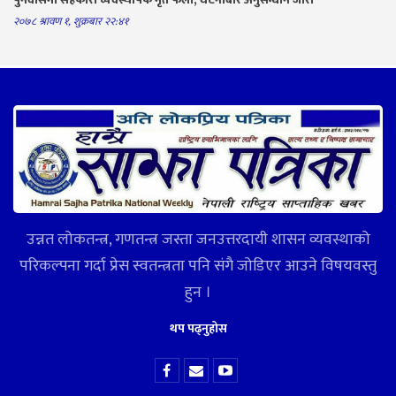
२०७८ श्रावण १, शुक्रबार २२:४१
उन्नत लोकतन्त्र, गणतन्त्र जस्ता जनउत्तरदायी शासन व्यवस्थाको
परिकल्पना गर्दा प्रेस स्वतन्त्रता पनि संगै जोडिएर आउने विषयवस्तु
हुन ।
थप पढ्नुहोस