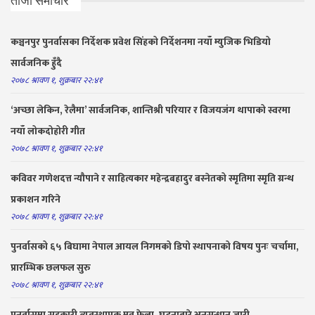
ताजा समाचार
कञ्चनपुर पुनर्वासका निर्देशक प्रवेश सिंहको निर्देशनमा नयाँ म्युजिक भिडियो
सार्वजनिक हुँदै
२०७८ श्रावण १, शुक्रबार २२:४१
‘अच्छा लेकिन, रेलैमा’ सार्वजनिक, शान्तिश्री परियार र विजयजंग थापाको स्वरमा
नयाँ लोकदोहोरी गीत
२०७८ श्रावण १, शुक्रबार २२:४१
कविवर गणेशदत्त न्यौपाने र साहित्यकार महेन्द्रबहादुर बस्नेतको स्मृतिमा स्मृति ग्रन्थ
प्रकाशन गरिने
२०७८ श्रावण १, शुक्रबार २२:४१
पुनर्वासको ६५ बिघामा नेपाल आयल निगमको डिपो स्थापनाको विषय पुनः चर्चामा,
प्रारम्भिक छलफल सुरु
२०७८ श्रावण १, शुक्रबार २२:४१
पुनर्वासमा सहकारी व्यवस्थापक मृत फेला, घटनाबारे अनुसन्धान जारी