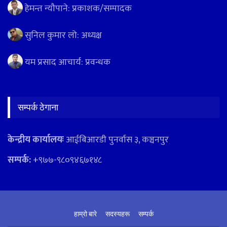
हेमन्त न्यौपाने: प्रकाशक/सम्पादक
सुनिल कुमार लो: अध्यक्ष
यम प्रसाद आचार्य: प्रवन्धक
सम्पर्क ठेगाना
केन्द्रीय कार्यालयः
आईबिआरडी पुनर्वास ३, कञ्चनपुर
सम्पर्क:
+९७७-९८०९४६७१४८
हाम्रो बारे
सदस्यहरू
सम्पर्क