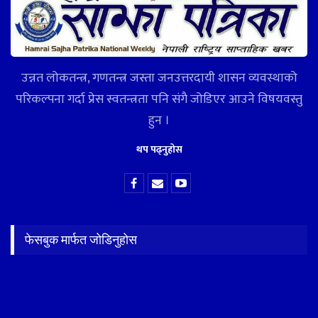
उन्नत लोकतन्त्र, गणतन्त्र जस्ता जनउत्तरदायी शासन व्यवस्थाको
परिकल्पना गर्दा प्रेस स्वतन्त्रता पनि संगै जोडिएर आउने विषयवस्तु
हुन ।
थप पढ्नुहोस
फेसबुक मार्फत जोडिनुहोस