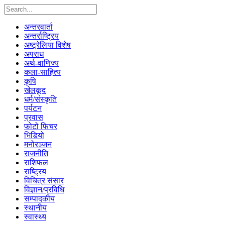
अन्तरवार्ता
अन्तर्राष्ट्रिय
अष्ट्रेलिया विशेष
अपराध
अर्थ-वाणिज्य
कला-साहित्य
कृषि
खेलकूद
धर्म/संस्कृति
पर्यटन
प्रवास
फोटो फिचर
भिडियो
मनोरञ्जन
राजनीति
राशिफल
राष्ट्रिय
विचित्र संसार
विज्ञान/प्रविधि
सम्पादकीय
स्थानीय
स्वास्थ्य