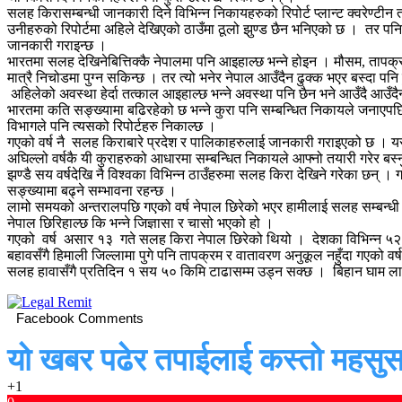
सलह किरासम्बन्धी जानकारी दिने विभिन्न निकायहरुको रिपोर्ट प्लान्ट क्वरेण्टी
उनीहरुको रिपोर्टमा अहिले देखिएको ठाउँमा ठूलो झुण्ड छैन भनिएको छ । तर पनि 
जानकारी गराइन्छ ।
भारतमा सलह देखिनेबित्तिक्कै नेपालमा पनि आइहाल्छ भन्ने होइन । मौसम, तापक्र
मात्रै निचोडमा पुग्न सकिन्छ । तर त्यो भनेर नेपाल आउँदैन ढुक्क भएर बस्दा
अहिलेको अवस्था हेर्दा तत्काल आइहाल्छ भन्ने अवस्था पनि छैन भने आउँदै आउँद
भारतमा कति सङ्ख्यामा बढिरहेको छ भन्ने कुरा पनि सम्बन्धित निकायले जनाएपछि
विभागले पनि त्यसको रिपोर्टहरु निकाल्छ ।
गएको वर्ष नै सलह किराबारे प्रदेश र पालिकाहरुलाई जानकारी गराइएको छ । यसस
अघिल्लो वर्षकै यी कुराहरुको आधारमा सम्बन्धित निकायले आफ्नो तयारी गरेर बस्न
झण्डै सय वर्षदेखि नै विश्वका विभिन्न ठाउँहरुमा सलह किरा देखिने गरेका छन् । ग
सङ्ख्यामा बढ्ने सम्भावना रहन्छ ।
लामो समयको अन्तरालपछि गएको वर्ष नेपाल छिरेको भएर हामीलाई सलह सम्बन्धी धे
नेपाल छिरिहाल्छ कि भन्ने जिज्ञासा र चासो भएको हो ।
गएको वर्ष असार १३ गते सलह किरा नेपाल छिरेको थियो । देशका विभिन्न ५२ वटा 
बहावसँगै हिमाली जिल्लामा पुगे पनि तापक्रम र वातावरण अनुकूल नहुँदा गएको वर्ष
सलह हावासँगै प्रतिदिन १ सय ५० किमि टाढासम्म उड्न सक्छ । बिहान घाम ला
Facebook Comments
यो खबर पढेर तपाईलाई कस्तो महसुस
+1