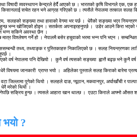
न तथा विषादी व्यवस्थापन केन्द्रले हेर्दै आएको छ । भारतको कृषि विभागले एक, ए
किसानलाई सचेत रहन भने आग्रह गरिएको छ । त्यसैले नेपालमा तत्काल सलह किरा छिर
म, सलहको सङ्ख्या तथा हावाको वेगमा भर पर्छ । धेरैको सङ्ख्या भएर नियन्त्रण गर
 पनि हुन्छ भन्न खोजिएको होइन । सतर्कता अपनाइरहनुपर्छ । उडेर आउने किरा भए
ैन भन्न सकिने अवस्था छैन ।
 मात्र विश्लेषण गर्ने हो । नेपालमै बसेर हचुवाको भरमा भन्न पनि भएन । सम्बन्
म्बन्धी तथ्य, तथ्याङ्क र पुस्तिकाहरु निकालिएको छ । सलह नियन्त्रणका लागि 
ुपर्छ ।
एको वर्ष नेपालमा पनि देखियो । कुनै वर्ष त्यसको सङ्ख्या ह्वात्तै बढ्छ भने कुनै 
रै विषयमा जानकारी प्राप्त भयो । अहिलेका पुस्ताले सलह किराको बारेमा प्रत्य
जिल्लामा पुगेको थियो । सलहले दाङ, प्यूठान, मकवानपुर, अर्घाखाँची र पाल्पाम
 धेरै मरेको थियो ।
गेपछि सक्रिय हुन्छ । त्यसले आहारा खान थाल्छ । एउटा किराले आफ्नो औसत श
 भयो ?