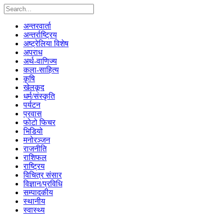
अन्तरवार्ता
अन्तर्राष्ट्रिय
अष्ट्रेलिया विशेष
अपराध
अर्थ-वाणिज्य
कला-साहित्य
कृषि
खेलकूद
धर्म/संस्कृति
पर्यटन
प्रवास
फोटो फिचर
भिडियो
मनोरञ्जन
राजनीति
राशिफल
राष्ट्रिय
विचित्र संसार
विज्ञान/प्रविधि
सम्पादकीय
स्थानीय
स्वास्थ्य