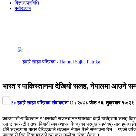
विज्ञान/प्रविधि
मनोरञ्जन
भारत र पाकिस्तानमा देखियो सलह, नेपालमा आउने सम
By
हाम्रै साझा पत्रिका संवाददाता
On
२०७८ जेष्ठ १४, शुक्रबार १०:२९
काठमाण्डाै/पाकिस्तान र भारतको राजस्थानलगायतका केही ठाउँहरुमा सलह किरा 
प्लान्ट क्वरेण्टीन तथा विषादी व्यवस्थापन केन्द्रका प्रमुख सहदेवप्रसाद हुमागाईँ
थोरै सङ्ख्यामा मात्र देखिएकाले तत्काल नेपाल छिर्ने सम्भावना छैन । गएको वर
जानकारी दिने निकायहरुले त्यो कुरा उल्लेख गरेका छैनन् ।