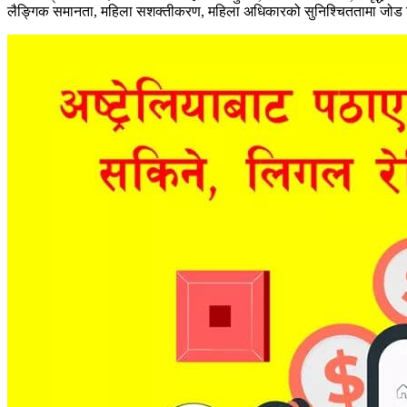
लैङ्गिक समानता, महिला सशक्तीकरण, महिला अधिकारको सुनिश्चिततामा जोड दिए