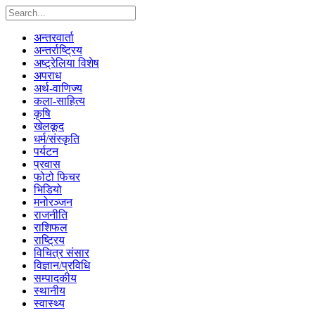
अन्तरवार्ता
अन्तर्राष्ट्रिय
अष्ट्रेलिया विशेष
अपराध
अर्थ-वाणिज्य
कला-साहित्य
कृषि
खेलकूद
धर्म/संस्कृति
पर्यटन
प्रवास
फोटो फिचर
भिडियो
मनोरञ्जन
राजनीति
राशिफल
राष्ट्रिय
विचित्र संसार
विज्ञान/प्रविधि
सम्पादकीय
स्थानीय
स्वास्थ्य