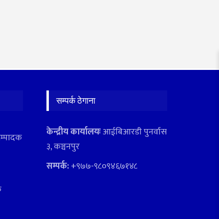
सम्पर्क ठेगाना
केन्द्रीय कार्यालयः
आईबिआरडी पुनर्वास
सम्पादक
३, कञ्चनपुर
सम्पर्क:
+९७७-९८०९४६७१४८
क