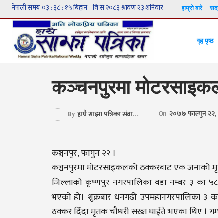
हाम्रो बारे
सदस
गृह पृष्ठ
कञ्चनपुरमा मोटरसाइकल
On
२०७७ फाल्गुन २२,
By
हाम्रै साझा पत्रिका संवाददाता
कञ्चनपुर, फागुन २२ ।
कञ्चनपुरमा मोटरसाइकलको ठक्करबाट एक जनाको मृत
जिल्लाको कृष्णपुर नगरपालिका वडा नम्बर ३ का ५८
भएको हो। शुक्रबार धनगढी उपमहानगरपालिका ३ 
ठक्कर दिँदा मृतक चौधरी सख्त घाईते भएका थिए । गम्