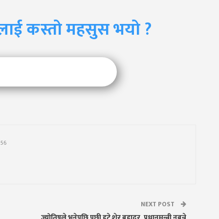
लाई कस्तो महसुस भयो ?
756
NEXT POST
ज्योतिषले भनेपछि पछी हटे शेर बहादुर, प्रधानमन्त्री नबन्ने