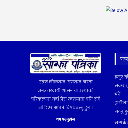
सल्
हजुर क
उन्नत लोकतन्त्र, गणतन्त्र जस्ता
सक्छ, 
जनउत्तरदायी शासन व्यवस्थाको
भने
परिकल्पना गर्दा प्रेस स्वतन्त्रता पनि संगै
हामीलाई
जोडिएर आउने विषयवस्तु हुन ।
सक्नु ह
थप पढ्नुहोस
सम्पर्क