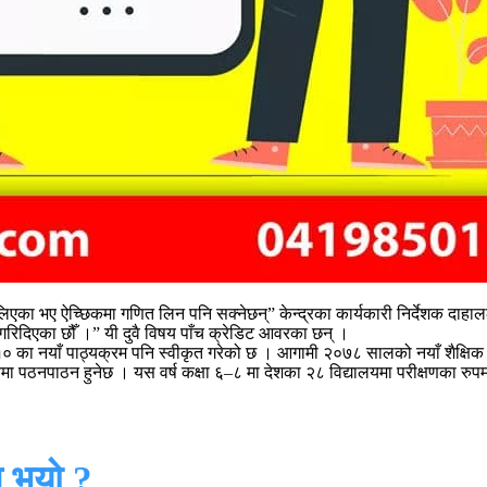
 लिएका भए ऐच्छिकमा गणित लिन पनि सक्नेछन्” केन्द्रका कार्यकारी निर्देशक दाहा
रिदिएका छौँ ।” यी दुवै विषय पाँच क्रेडिट आवरका छन् ।
९–१० का नयाँ पाठ्यक्रम पनि स्वीकृत गरेको छ । आगामी २०७८ सालको नयाँ शैक्षि
लयमा पठनपाठन हुनेछ । यस वर्ष कक्षा ६–८ मा देशका २८ विद्यालयमा परीक्षणका रु
 भयो ?