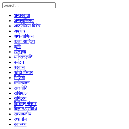
अन्तरवार्ता
अन्तर्राष्ट्रिय
अष्ट्रेलिया विशेष
अपराध
अर्थ-वाणिज्य
कला-साहित्य
कृषि
खेलकूद
धर्म/संस्कृति
पर्यटन
प्रवास
फोटो फिचर
भिडियो
मनोरञ्जन
राजनीति
राशिफल
राष्ट्रिय
विचित्र संसार
विज्ञान/प्रविधि
सम्पादकीय
स्थानीय
स्वास्थ्य