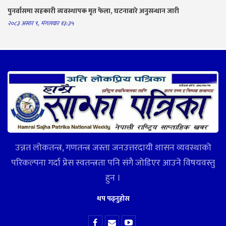
पुनर्वासमा सहकारी व्यवस्थापक मृत फेला, घटनाबारे अनुसन्धान जारी
२०८३ असार ९, मंगलवार १३:३५
उन्नत लोकतन्त्र, गणतन्त्र जस्ता जनउत्तरदायी शासन व्यवस्थाको
परिकल्पना गर्दा प्रेस स्वतन्त्रता पनि संगै जोडिएर आउने विषयवस्तु
हुन ।
थप पढ्नुहोस