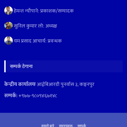
हेमन्त न्यौपाने: प्रकाशक/सम्पादक
सुनिल कुमार लो: अध्यक्ष
यम प्रसाद आचार्य: प्रवन्धक
सम्पर्क ठेगाना
केन्द्रीय कार्यालयः
आईबिआरडी पुनर्वास ३, कञ्चनपुर
सम्पर्क:
+९७७-९८०९४६७१४८
हाम्रो बारे
सदस्यहरू
सम्पर्क