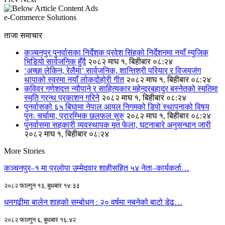
e-Commerce Solutions
ताजा समाचार
कञ्चनपुर पुनर्वासका निर्देशक प्रवेश सिंहको निर्देशनमा नयाँ म्युजिक
भिडियो सार्वजनिक हुँदै
२०८२ माघ १, बिहीबार ०८:२४
‘अच्छा लेकिन, रेलैमा’ सार्वजनिक, शान्तिश्री परियार र विजयजंग
थापाको स्वरमा नयाँ लोकदोहोरी गीत
२०८२ माघ १, बिहीबार ०८:२४
कविवर गणेशदत्त न्यौपाने र साहित्यकार महेन्द्रबहादुर बस्नेतको स्मृतिमा
स्मृति ग्रन्थ प्रकाशन गरिने
२०८२ माघ १, बिहीबार ०८:२४
पुनर्वासको ६५ बिघामा नेपाल आयल निगमको डिपो स्थापनाको विषय
पुनः चर्चामा, प्रारम्भिक छलफल सुरु
२०८२ माघ १, बिहीबार ०८:२४
पुनर्वासमा सहकारी व्यवस्थापक मृत फेला, घटनाबारे अनुसन्धान जारी
२०८२ माघ १, बिहीबार ०८:२४
More Stories
कञ्चनपुर–१ मा प्रलोपा उम्मेदवार शाहीसहित ५४ नेता–कार्यकर्ता…
२०८२ फाल्गुन १३, बुधबार १४:३३
धनगढीमा बालेन शाहको सम्बोधन : २० वर्षमा नबनेको बाटो डेढ…
२०८२ फाल्गुन ६, बुधबार १६:४२