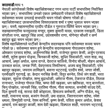
काठमाडौ
/माघ १
नेपाली कांग्रेसको विशेष महाधिवेशनबाट गगन थापा पार्टी सभापतिमा निर्वाचित
भएका छन्। सभापतिमा उनको एकल उम्मेदवारी परेकाले विशेष महाधिवेशनले
सर्वसम्मत रूपमा उनलाई सभापति चयन गरेको घोषणा गरेको हो।
महाधिवेशनबाट उपसभापतिमा विश्वप्रकाश शर्मा र पुष्पा भुसाल चयन भएका
छन्। यस्तै, महामन्त्रीमा प्रदीप पौडेल र गुरुराज घिमिरे चयन भएका छन्।
सहमहामन्त्रीमा फरमुल्लाह मन्सुर, मुक्ता कुमारी यादव, प्रकाश रसाइली, डिला
संग्रौला पन्त, बहादुर सिंह लामा, उदयशमशेर राणा, योगेन्द्र चौधरी र कर्ण
बहादुर बूढा चयन भएका छन्।
विशेष महाधिवेशनले पार्टीको केन्द्रीय सदस्यहरू पनि सर्वसम्मत रूपमा चयन
गरेको छ। सर्वसम्मत चयन हुने केन्द्रीय सदस्यहरूमा गोपालमान श्रेष्ठ,
ओमकार प्रसाद श्रेष्ठ, अर्जुननरसिंह केसी, राजेन्द्र कुमार केसी, अर्जुन प्रसाद
जोशी, सुरेश कुमार पोड्या, चिनकाजी श्रेष्ठ, सुधिर सिवाकोटी, भरत शाह, मधु
आचार्य, अमृत अर्याल, ध्रुव वाग्ले, देवराज चालिसे, विनोद चौधरी, मोहन आचार्य,
उज्ज्वल बराल, जनक गिरी, देवप्रसाद तिमल्सिना, अजय बाबु सिवाकोटी, प्रेम
बहादुर खड्का, जयराम लामिछाने, बसन्त भट्टराई, प्रदीप शर्मा, जगत जोशी,
प्रमोदहरि गुरागाईं, डा. केदार नरसिंह केसी, विदुर बस्नेत, तिर्थ जंग शाही, भरत
खड्का, सुवास पोखरेल, शम्भु बुढाथोकी, धर्मराज गौतम, टेकराज पौडेल, तिलक
रानाभाट, राजेन्द्र गोपाल सिंह, चम्पा देवी खड्का, धन खतिवडा, नानु बास्तोला,
चिनु पोखरेल, जानकी सिंह, प्रतिमा गौतम, गीता सत्याल, सन्तोषी साउद ऐरी,
दिल कुमारी राई, सारदा देवी कोइराला, हिमालय कर्मचारी, अग्नि पौडेल, मधु
शाही, रामानन्द यादव, बजरंग नेपाली, उमा दाहाल, जितनारायण श्रेष्ठ, रमेश
धमला, विष्णुदेवी पाण्डे, रेशम बानियाँ, कृष्ण केसी, पविता कुमार अर्याल, केशव
आचार्य, राम बहादुर कार्की, शाम देवी खड्का, दिक्पाल शाही, नारायण भट्टराई,