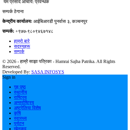
यम प्रसाद आचार्य: प्रवन्धक
सम्पर्क ठेगाना
केन्द्रीय कार्यालयः
आईबिआरडी पुनर्वास ३, कञ्चनपुर
सम्पर्क:
+९७७-९८०९४६७१४८
हाम्रो बारे
सदस्यहरू
सम्पर्क
© 2026 - हाम्रै साझा पत्रिका - Hamrai Sajha Patrika. All Rights
Reserved.
Developed By:
SASA INFOSYS
Sign in
गृह पृष्ठ
स्थानीय
राष्ट्रिय
अन्तर्राष्ट्रिय
अष्ट्रेलिया विशेष
कृषि
स्वास्थ्य
पर्यटन
खेलकूद