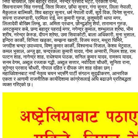
निपा चोख्याल, हिम बहादुर रावल, नरेन्द्र प्रसाद भट्ट, प्रकाश पन्थ,
शिवनारायण सिंह गनगाईं, सिता मिजार, छाँया सुनार, गंगा सुनार, लिला नेपाली,
मैकुलाल बाल्मिकी, शिव बहादुर सुनार, धर्म नेपाली दर्जी, सूर्य विक, दिनेश सुनार,
सपना राजभण्डारी, प्रमिला राई, मन कुमारी गुरुङ, कुशुमदेवी थापा मगर,
लिलादेवी बोखिम लिम्बु, डा. अमिता प्रधान, छोन्दुल्होमु शेर्पा, तारामान गुरुङ,
अस्टकुमार कबे, छन्द बहादुर पहराई मगर, नगेन्द्र कुमाल, शम्भुलाल श्रेष्ठ, भीम
श्रीष, नरेन्द्र केरुङ, दीपन श्रेष्ठ, उमा सिवाकोटी, बाला अधिकारी, मुना भुसाल,
इन्दिरा कार्की, विनिता खड्का, सम्झना खत्री, विजय स्वार, मथुरा घिमिरे,
जगदीश चन्द्र उपाध्याय, विष्णु कुमार कार्की, विश्वनाथ रिजाल, केशव भेटुवाल,
कमल भुसाल, अन्जु झा, चन्द्रकला कुमारी यादव, गोमा अन्सारी, निलम शाह, राम
पल्टन शाह, नागेन्द्र शाह, राधेश्याम पाठक, सनिल कुमार यादव, रामरूप यादव,
सनम वेगम, अब्दुल रज्जाक गद्धी, अब्दुल सत्तार, नवोदिता चौधरी, सुनिता राना,
सुरेन्द्र प्रसाद चौधरी, गोपाल दहित र दीपक जंग शाह रहेका छन्।
महाधिवेशनबाट नयाँ नेतृत्व चयन भएसँगै पार्टी संगठन सुदृढीकरण, आन्तरिक
एकता र आगामी राजनीतिक कार्यदिशामा कांग्रेसलाई अघि बढाउने प्रतिबद्धता
व्यक्त गरिएको छ।