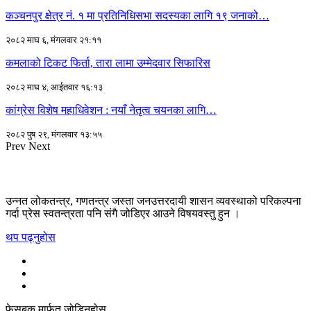
कञ्चनपुर क्षेत्र नं. १ मा प्रतिनिधिसभा सदस्यका लागि १९ जनाको…
२०८२ माघ ६, मंगलवार २१:११
कमलाको टिकट फिर्ता, तारा लामा उम्मेदवार सिफारिस
२०८२ माघ ४, आईतवार १६:१३
कांग्रेस विशेष महाधिवेशन : नयाँ नेतृत्व चयनका लागि…
२०८२ पुष २९, मंगलवार १३:५५
Prev
Next
उन्नत लोकतन्त्र, गणतन्त्र जस्ता जनउत्तरदायी शासन व्यवस्थाको परिकल्पना
गर्दा प्रेस स्वतन्त्रता पनि संगै जोडिएर आउने विषयवस्तु हुन ।
थप पढ्नुहोस
फेसबुक मार्फत जोडिनुहोस