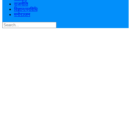
राजनीति
विज्ञान/प्रविधि
मनोरञ्जन