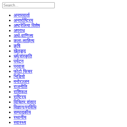
अन्तरवार्ता
अन्तर्राष्ट्रिय
अष्ट्रेलिया विशेष
अपराध
अर्थ-वाणिज्य
कला-साहित्य
कृषि
खेलकूद
धर्म/संस्कृति
पर्यटन
प्रवास
फोटो फिचर
भिडियो
मनोरञ्जन
राजनीति
राशिफल
राष्ट्रिय
विचित्र संसार
विज्ञान/प्रविधि
सम्पादकीय
स्थानीय
स्वास्थ्य