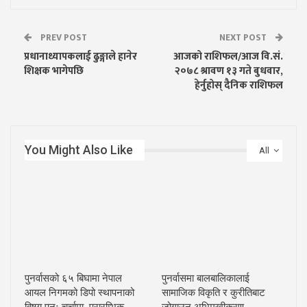
PREV POST
NEXT POST
प्रधानाध्यापकलाई ढुङ्गाले हानेर
आजको राशिफल/आज वि.सं.
शिक्षक भागेपछि
२०७८ श्रावण १३ गते बुधवार,
हेर्नुहोस् दैनिक राशिफल
You Might Also Like
All
पुनर्वासको ६५ बिघामा नेपाल
पुनर्वासमा बालबालिकालाई
आयल निगमको डिपो स्थापनाको
सामाजिक विकृति र कुरीतिबाट
विषय पुनः चर्चामा, प्रारम्भिक…
जोगाउन अभिमुखीकरण