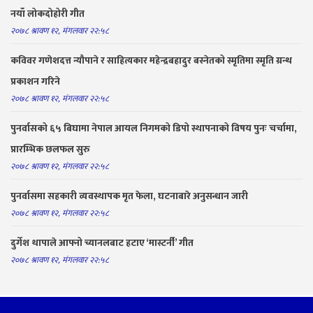
नयाँ लोकदोहोरी गीत
२०७८ श्रावण १२, मंगलवार २२:५८
कविवर गणेशदत्त न्यौपाने र साहित्यकार महेन्द्रबहादुर बस्नेतको स्मृतिमा स्मृति ग्रन्थ
प्रकाशन गरिने
२०७८ श्रावण १२, मंगलवार २२:५८
पुनर्वासको ६५ बिघामा नेपाल आयल निगमको डिपो स्थापनाको विषय पुनः चर्चामा,
प्रारम्भिक छलफल सुरु
२०७८ श्रावण १२, मंगलवार २२:५८
पुनर्वासमा सहकारी व्यवस्थापक मृत फेला, घटनाबारे अनुसन्धान जारी
२०७८ श्रावण १२, मंगलवार २२:५८
दुर्गेश थापाले आफ्नो च्यानलबाट हटाए ‘मास्टर्नी’ गीत
२०७८ श्रावण १२, मंगलवार २२:५८