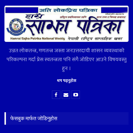
उन्नत लोकतन्त्र, गणतन्त्र जस्ता जनउत्तरदायी शासन व्यवस्थाको
परिकल्पना गर्दा प्रेस स्वतन्त्रता पनि संगै जोडिएर आउने विषयवस्तु
हुन ।
थप पढ्नुहोस
फेसबुक मार्फत जोडिनुहोस