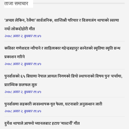
ताजा समाचार
‘अच्छा लेकिन, रेलैमा’ सार्वजनिक, शान्तिश्री परियार र विजयजंग थापाको स्वरमा
नयाँ लोकदोहोरी गीत
२०७८ असार २, बुधबार १९:४५
कविवर गणेशदत्त न्यौपाने र साहित्यकार महेन्द्रबहादुर बस्नेतको स्मृतिमा स्मृति ग्रन्थ
प्रकाशन गरिने
२०७८ असार २, बुधबार १९:४५
पुनर्वासको ६५ बिघामा नेपाल आयल निगमको डिपो स्थापनाको विषय पुनः चर्चामा,
प्रारम्भिक छलफल सुरु
२०७८ असार २, बुधबार १९:४५
पुनर्वासमा सहकारी व्यवस्थापक मृत फेला, घटनाबारे अनुसन्धान जारी
२०७८ असार २, बुधबार १९:४५
दुर्गेश थापाले आफ्नो च्यानलबाट हटाए ‘मास्टर्नी’ गीत