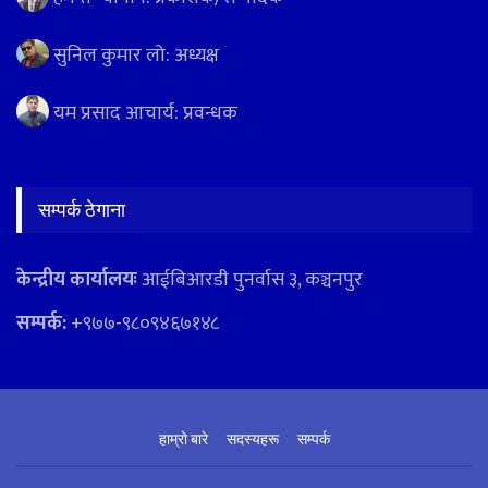
सुनिल कुमार लो: अध्यक्ष
यम प्रसाद आचार्य: प्रवन्धक
सम्पर्क ठेगाना
केन्द्रीय कार्यालयः
आईबिआरडी पुनर्वास ३, कञ्चनपुर
सम्पर्क:
+९७७-९८०९४६७१४८
हाम्रो बारे
सदस्यहरू
सम्पर्क