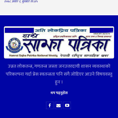
२०७८ असार २, बुधबार १९:४५
उन्नत लोकतन्त्र, गणतन्त्र जस्ता जनउत्तरदायी शासन व्यवस्थाको
परिकल्पना गर्दा प्रेस स्वतन्त्रता पनि संगै जोडिएर आउने विषयवस्तु
हुन ।
थप पढ्नुहोस