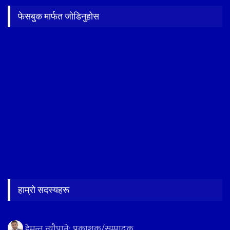
फेसबुक मार्फत जोडिनुहोस
हाम्रो सदस्यहरू
हेमन्त न्यौपाने: प्रकाशक/सम्पादक