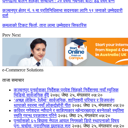
धनगढीमा बालेन शाहको सम्बोधन : २० वर्षमा नबनेको बाटो डेढ वर्षमै बन्ने
कञ्चनपुर क्षेत्र नं. १ मा प्रतिनिधिसभा सदस्यका लागि १९ जनाको उम्मेदवारी
दर्ता
कमलाको टिकट फिर्ता, तारा लामा उम्मेदवार सिफारिस
Prev
Next
e-Commerce Solutions
ताजा समाचार
कञ्चनपुर पुनर्वासका निर्देशक प्रवेश सिंहको निर्देशनमा नयाँ म्युजिक
भिडियो सार्वजनिक हुँदै
२०७८ जेष्ठ २५, मंगलवार ०७:२०
‘अच्छा लेकिन, रेलैमा’ सार्वजनिक, शान्तिश्री परियार र विजयजंग
थापाको स्वरमा नयाँ लोकदोहोरी गीत
२०७८ जेष्ठ २५, मंगलवार ०७:२०
कविवर गणेशदत्त न्यौपाने र साहित्यकार महेन्द्रबहादुर बस्नेतको स्मृतिमा
स्मृति ग्रन्थ प्रकाशन गरिने
२०७८ जेष्ठ २५, मंगलवार ०७:२०
पुनर्वासको ६५ बिघामा नेपाल आयल निगमको डिपो स्थापनाको विषय
पुनः चर्चामा, प्रारम्भिक छलफल सुरु
२०७८ जेष्ठ २५, मंगलवार ०७:२०