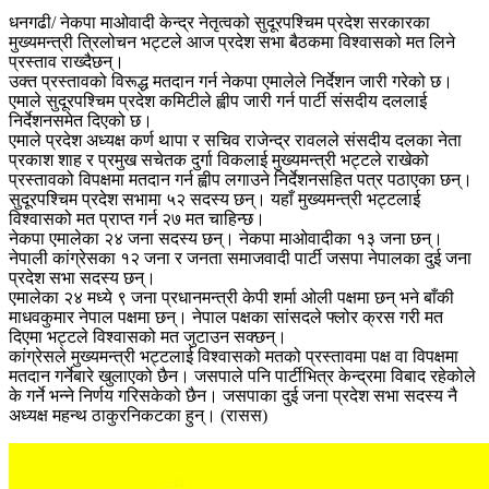
धनगढी/ नेकपा माओवादी केन्द्र नेतृत्वको सुदूरपश्चिम प्रदेश सरकारका
मुख्यमन्त्री त्रिलोचन भट्टले आज प्रदेश सभा बैठकमा विश्वासको मत लिने
प्रस्ताव राख्दैछन्।
उक्त प्रस्तावको विरूद्ध मतदान गर्न नेकपा एमालेले निर्देशन जारी गरेको छ।
एमाले सुदूरपश्चिम प्रदेश कमिटीले ह्वीप जारी गर्न पार्टी संसदीय दललाई
निर्देशनसमेत दिएको छ।
एमाले प्रदेश अध्यक्ष कर्ण थापा र सचिव राजेन्द्र रावलले संसदीय दलका नेता
प्रकाश शाह र प्रमुख सचेतक दुर्गा विकलाई मुख्यमन्त्री भट्टले राखेको
प्रस्तावको विपक्षमा मतदान गर्न ह्वीप लगाउने निर्देशनसहित पत्र पठाएका छन्।
सुदूरपश्चिम प्रदेश सभामा ५२ सदस्य छन्। यहाँ मुख्यमन्त्री भट्टलाई
विश्वासको मत प्राप्त गर्न २७ मत चाहिन्छ।
नेकपा एमालेका २४ जना सदस्य छन्। नेकपा माओवादीका १३ जना छन्।
नेपाली कांग्रेसका १२ जना र जनता समाजवादी पार्टी जसपा नेपालका दुई जना
प्रदेश सभा सदस्य छन्।
एमालेका २४ मध्ये ९ जना प्रधानमन्त्री केपी शर्मा ओली पक्षमा छन् भने बाँकी
माधवकुमार नेपाल पक्षमा छन्। नेपाल पक्षका सांसदले फ्लोर क्रस गरी मत
दिएमा भट्टले विश्वासको मत जुटाउन सक्छन्।
कांग्रेसले मुख्यमन्त्री भट्टलाई विश्वासको मतको प्रस्तावमा पक्ष वा विपक्षमा
मतदान गर्नेबारे खुलाएको छैन। जसपाले पनि पार्टीभित्र केन्द्रमा विबाद रहेकोले
के गर्ने भन्ने निर्णय गरिसकेको छैन। जसपाका दुई जना प्रदेश सभा सदस्य नै
अध्यक्ष महन्थ ठाकुरनिकटका हुन्। (रासस)