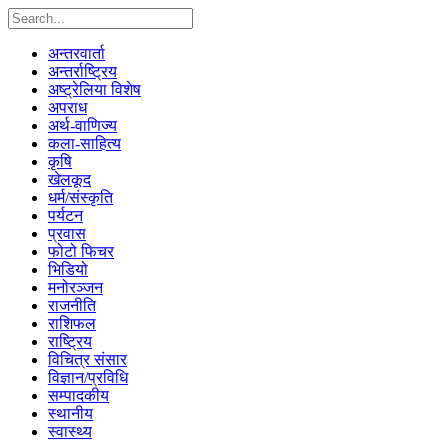
अन्तरवार्ता
अन्तर्राष्ट्रिय
अष्ट्रेलिया विशेष
अपराध
अर्थ-वाणिज्य
कला-साहित्य
कृषि
खेलकूद
धर्म/संस्कृति
पर्यटन
प्रवास
फोटो फिचर
भिडियो
मनोरञ्जन
राजनीति
राशिफल
राष्ट्रिय
विचित्र संसार
विज्ञान/प्रविधि
सम्पादकीय
स्थानीय
स्वास्थ्य