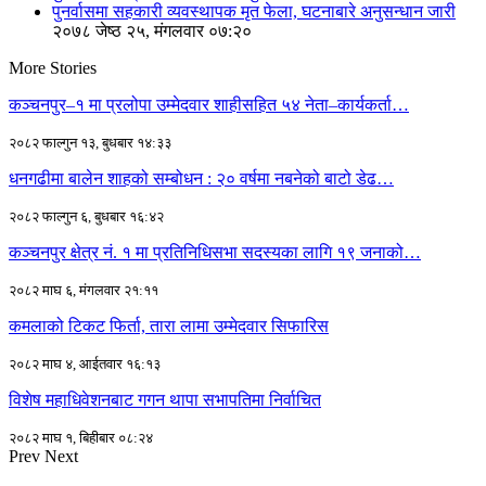
पुनर्वासमा सहकारी व्यवस्थापक मृत फेला, घटनाबारे अनुसन्धान जारी
२०७८ जेष्ठ २५, मंगलवार ०७:२०
More Stories
कञ्चनपुर–१ मा प्रलोपा उम्मेदवार शाहीसहित ५४ नेता–कार्यकर्ता…
२०८२ फाल्गुन १३, बुधबार १४:३३
धनगढीमा बालेन शाहको सम्बोधन : २० वर्षमा नबनेको बाटो डेढ…
२०८२ फाल्गुन ६, बुधबार १६:४२
कञ्चनपुर क्षेत्र नं. १ मा प्रतिनिधिसभा सदस्यका लागि १९ जनाको…
२०८२ माघ ६, मंगलवार २१:११
कमलाको टिकट फिर्ता, तारा लामा उम्मेदवार सिफारिस
२०८२ माघ ४, आईतवार १६:१३
विशेष महाधिवेशनबाट गगन थापा सभापतिमा निर्वाचित
२०८२ माघ १, बिहीबार ०८:२४
Prev
Next