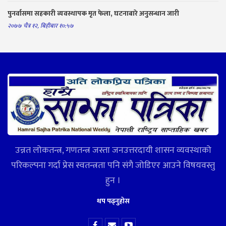
पुनर्वासमा सहकारी व्यवस्थापक मृत फेला, घटनाबारे अनुसन्धान जारी
२०७७ चैत्र १२, बिहीबार १०:५७
उन्नत लोकतन्त्र, गणतन्त्र जस्ता जनउत्तरदायी शासन व्यवस्थाको
परिकल्पना गर्दा प्रेस स्वतन्त्रता पनि संगै जोडिएर आउने विषयवस्तु
हुन ।
थप पढ्नुहोस