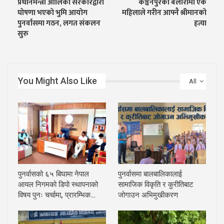
प्रधानमन्त्री ओलिको सरकारद्वारा
कञ्चनपुरको बेलौरीमा एक
घोषणा भएको भुमि आयोग
महिलाले गरीन आफ्नै श्रीमानको
पुनर्वासमा गठन, लगत संकलन
हत्या
सुरु
You Might Also Like
All
पुनर्वासको ६५ बिघामा नेपाल
पुनर्वासमा बालबालिकालाई
आयल निगमको डिपो स्थापनाको
सामाजिक विकृति र कुरीतिबाट
विषय पुनः चर्चामा, प्रारम्भिक…
जोगाउन अभिमुखीकरण