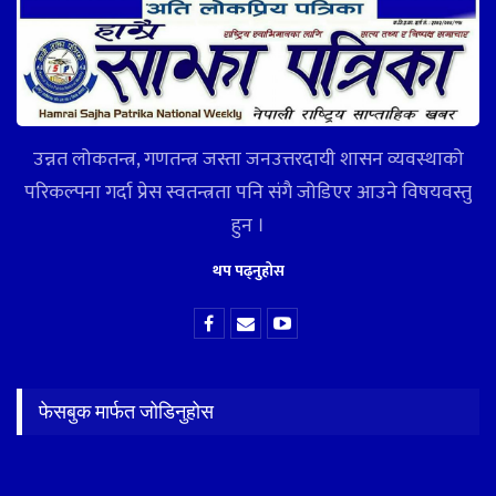
उन्नत लोकतन्त्र, गणतन्त्र जस्ता जनउत्तरदायी शासन व्यवस्थाको
परिकल्पना गर्दा प्रेस स्वतन्त्रता पनि संगै जोडिएर आउने विषयवस्तु
हुन ।
थप पढ्नुहोस
फेसबुक मार्फत जोडिनुहोस