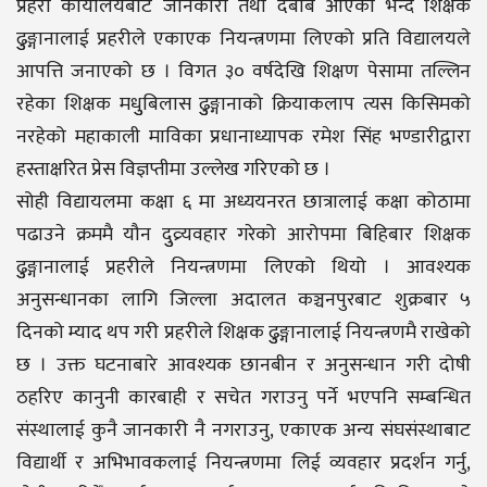
प्रहरी कार्यालयबाट जानकारी तथा दबाब आएको भन्दै शिक्षक
ढुुङ्गानालाई प्रहरीले एकाएक नियन्त्रणमा लिएको प्रति विद्यालयले
आपत्ति जनाएको छ । विगत ३० वर्षदेखि शिक्षण पेसामा तल्लिन
रहेका शिक्षक मधुुबिलास ढुुङ्गानाको क्रियाकलाप त्यस किसिमको
नरहेको महाकाली माविका प्रधानाध्यापक रमेश सिंह भण्डारीद्वारा
हस्ताक्षरित प्रेस विज्ञप्तीमा उल्लेख गरिएको छ ।
सोही विद्यायलमा कक्षा ६ मा अध्ययनरत छात्रालाई कक्षा कोठामा
पढाउने क्रममै यौन दुुव्र्यवहार गरेको आरोपमा बिहिबार शिक्षक
ढुुङ्गानालाई प्रहरीले नियन्त्रणमा लिएको थियो । आवश्यक
अनुसन्धानका लागि जिल्ला अदालत कञ्चनपुरबाट शुक्रबार ५
दिनको म्याद थप गरी प्रहरीले शिक्षक ढुुङ्गानालाई नियन्त्रणमै राखेको
छ । उक्त घटनाबारे आवश्यक छानबीन र अनुसन्धान गरी दोषी
ठहरिए कानुनी कारबाही र सचेत गराउनु पर्ने भएपनि सम्बन्धित
संस्थालाई कुनै जानकारी नै नगराउनु, एकाएक अन्य संघसंस्थाबाट
विद्यार्थी र अभिभावकलाई नियन्त्रणमा लिई व्यवहार प्रदर्शन गर्नु,