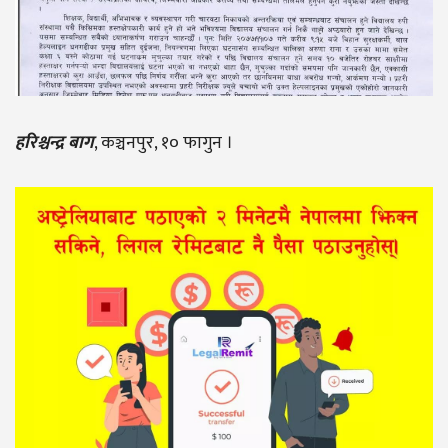
हरिश्चन्द्र बाग
, कञ्चनपुर, १० फागुन ।