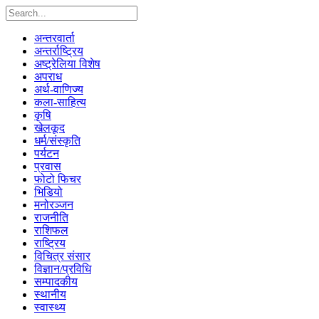
अन्तरवार्ता
अन्तर्राष्ट्रिय
अष्ट्रेलिया विशेष
अपराध
अर्थ-वाणिज्य
कला-साहित्य
कृषि
खेलकूद
धर्म/संस्कृति
पर्यटन
प्रवास
फोटो फिचर
भिडियो
मनोरञ्जन
राजनीति
राशिफल
राष्ट्रिय
विचित्र संसार
विज्ञान/प्रविधि
सम्पादकीय
स्थानीय
स्वास्थ्य