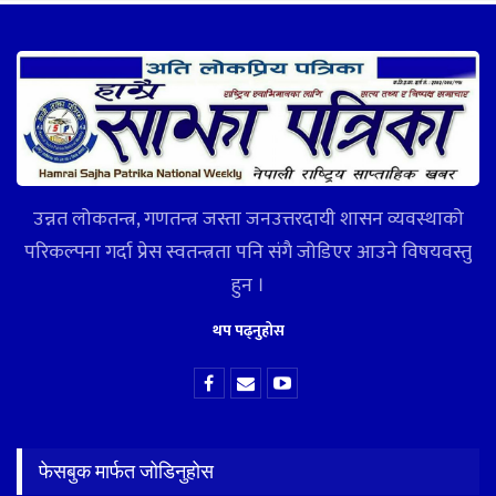
उन्नत लोकतन्त्र, गणतन्त्र जस्ता जनउत्तरदायी शासन व्यवस्थाको
परिकल्पना गर्दा प्रेस स्वतन्त्रता पनि संगै जोडिएर आउने विषयवस्तु
हुन ।
थप पढ्नुहोस
फेसबुक मार्फत जोडिनुहोस