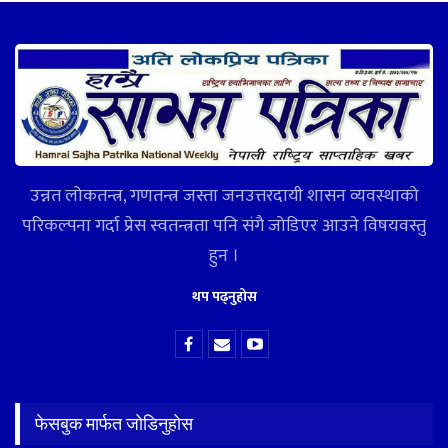
उन्नत लोकतन्त्र, गणतन्त्र जस्ता जनउत्तरदायी शासन व्यवस्थाको
परिकल्पना गर्दा प्रेस स्वतन्त्रता पनि संगै जोडिएर आउने विषयवस्तु
हुन ।
थप पढ्नुहोस
फेसबुक मार्फत जोडिनुहोस