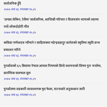
सार्वजनिक हुँदै
२०७७ माघ १३, मंगलवार १५:३५
‘अच्छा लेकिन, रेलैमा’ सार्वजनिक, शान्तिश्री परियार र विजयजंग थापाको स्वरमा
नयाँ लोकदोहोरी गीत
२०७७ माघ १३, मंगलवार १५:३५
कविवर गणेशदत्त न्यौपाने र साहित्यकार महेन्द्रबहादुर बस्नेतको स्मृतिमा स्मृति ग्रन्थ
प्रकाशन गरिने
२०७७ माघ १३, मंगलवार १५:३५
पुनर्वासको ६५ बिघामा नेपाल आयल निगमको डिपो स्थापनाको विषय पुनः चर्चामा,
प्रारम्भिक छलफल सुरु
२०७७ माघ १३, मंगलवार १५:३५
पुनर्वासमा सहकारी व्यवस्थापक मृत फेला, घटनाबारे अनुसन्धान जारी
२०७७ माघ १३, मंगलवार १५:३५