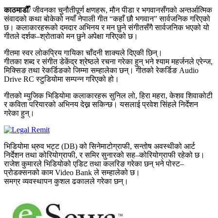
काठमाडौँ
/ जीवनका चुनौतीपूर्ण क्षणहरू, मौन पीडा र भगवानसँगको अन्तर्आत्मिक
संवादको कथा बोकेको नयाँ नेपाली गीत “कहाँ छौ भगवान” सार्वजनिक गरिएको
छ। कलाकारहरूको दमदार अभिनय र मन छुने संगीतसँगै सार्वजनिक भएको यो
गीतले दर्शक–श्रोताको मन छुने अपेक्षा गरिएको छ।
गीतमा स्वर लोकप्रिय गायिका चाँदनी शाक्यले दिएकी छिन्।
गीतका शब्द र संगीत डेकेंद्र श्रेष्ठले रचना गरेका हुन् भने श्याम महर्जनले एरेन्ज,
मिक्सिङ तथा रेकर्डिङको जिम्मा सम्हालेका छन्। गीतको रेकर्डिङ Audio
Drive RC स्टुडियोमा सम्पन्न गरिएको हो।
गीतको म्युजिक भिडियोमा कलाकारहरू सुनिल लो, हिरा महरा, केशव शिवाकोटी
र कविता परियारको अभिनय देख्न सकिन्छ। यसलाई प्रवेश सिंहले निर्देशन
गरेका हुन्।
भिडियोमा ध्रुव भट्ट (DB) को सिनेमाटोग्राफी, सन्तोष अवस्थीको आर्ट
निर्देशन तथा कोरियोग्राफी, र समिर सुनारको सह–कोरियोग्राफी रहेको छ।
राजेश कुमारले भिडियोको एडिट तथा कलरिङ गरेका छन् भने पोस्ट–
प्रोडक्सनको काम Video Bank ले सम्हालेको छ।
समग्र व्यवस्थापन कुशल ढकालले गरेका छन्।