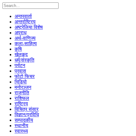
अन्तरवार्ता
अन्तर्राष्ट्रिय
अष्ट्रेलिया विशेष
अपराध
अर्थ-वाणिज्य
कला-साहित्य
कृषि
खेलकूद
धर्म/संस्कृति
पर्यटन
प्रवास
फोटो फिचर
भिडियो
मनोरञ्जन
राजनीति
राशिफल
राष्ट्रिय
विचित्र संसार
विज्ञान/प्रविधि
सम्पादकीय
स्थानीय
स्वास्थ्य