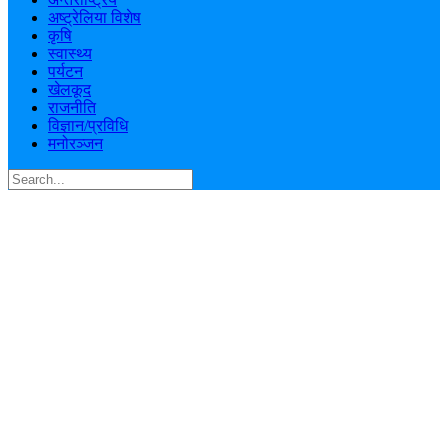
अष्ट्रेलिया विशेष
कृषि
स्वास्थ्य
पर्यटन
खेलकूद
राजनीति
विज्ञान/प्रविधि
मनोरञ्जन