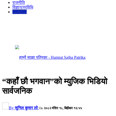
राजनीति
विज्ञान/प्रविधि
मनोरञ्जन
“कहाँ छौ भगवान”को म्युजिक भिडियो
सार्वजनिक
By
सुनिल कुमार लो
On
२०८२ मंसिर १८, बिहीबार १२:५५