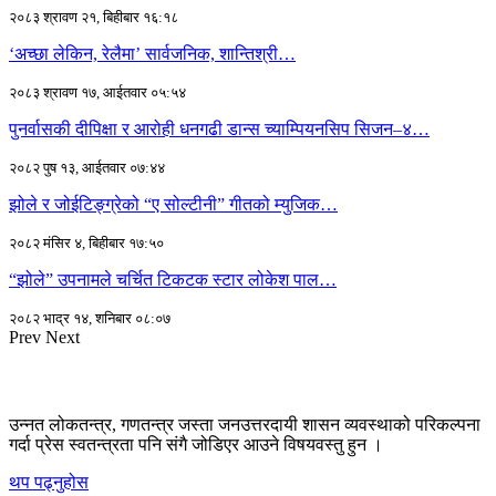
२०८३ श्रावण २१, बिहीबार १६:१८
‘अच्छा लेकिन, रेलैमा’ सार्वजनिक, शान्तिश्री…
२०८३ श्रावण १७, आईतवार ०५:५४
पुनर्वासकी दीपिक्षा र आरोही धनगढी डान्स च्याम्पियनसिप सिजन–४…
२०८२ पुष १३, आईतवार ०७:४४
झोले र जोईटिङ्ग्रेको “ए सोल्टीनी” गीतको म्युजिक…
२०८२ मंसिर ४, बिहीबार १७:५०
“झोले” उपनामले चर्चित टिकटक स्टार लोकेश पाल…
२०८२ भाद्र १४, शनिबार ०८:०७
Prev
Next
उन्नत लोकतन्त्र, गणतन्त्र जस्ता जनउत्तरदायी शासन व्यवस्थाको परिकल्पना
गर्दा प्रेस स्वतन्त्रता पनि संगै जोडिएर आउने विषयवस्तु हुन ।
थप पढ्नुहोस