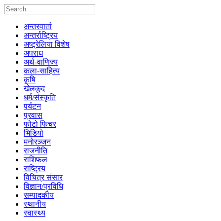
अन्तरवार्ता
अन्तर्राष्ट्रिय
अष्ट्रेलिया विशेष
अपराध
अर्थ-वाणिज्य
कला-साहित्य
कृषि
खेलकूद
धर्म/संस्कृति
पर्यटन
प्रवास
फोटो फिचर
भिडियो
मनोरञ्जन
राजनीति
राशिफल
राष्ट्रिय
विचित्र संसार
विज्ञान/प्रविधि
सम्पादकीय
स्थानीय
स्वास्थ्य