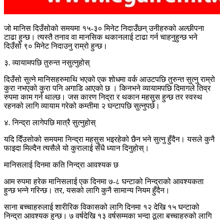
जो मानिस दिउँसोको समयमा १५-३० मिनेट निदाउँछन् उनीहरुको अल्छीपना
टाढा हुन्छ। त्यस्तै तनाव वा मानसिक थकानलाई टाढा गर्न चाहनुहुन्छ भने
दिउँसो ९० मिनेट निदाउनु राम्रो हुन्छ।
३. व्यायामपछि तुरुन्त नसुत्नुहोस्
दिउँसो सुत्ने मानिसहरुमाथि भएको एक शोधमा वर्क आउटपछि तुरुन्त सुत्नु राम्रो
कुरा नभएको कुरा पनि अगाडि आएको छ । किनभने व्यायामपछि दिमागले तिव्र
रुपमा काम गर्न थाल्छ। जस कारण निद्रा र थकान महसुस हुन्छ तर स्वस्थ
रहनको लागि व्यायाम गरेको कम्तीमा २ घन्टापछि सुत्नुपर्छ।
४. निन्द्रा लागेपछि मात्रै सुत्नुहोस्
यदि दिँउसोको समयमा निन्द्रा महसुस भइरहेको छैन भने सुत्नु हुँदैन। यसले कुनै
फाइदा मिल्दैन त्यसैले यो कुरालाई सँधै ध्यान दिनुहोस्।
मानिसलाई दिनमा कति निन्द्रा आवश्यक छ
आम रुपमा हरेक मानिसलाई एक दिनमा ७-८ घन्टाको निन्द्राको आवश्यकता
हुन्छ भन्ने गरिन्छ। तर, यसको लागि कुनै सामान्य नियम हुँदैन।
साना बच्चाहरुलाई शारीरिक विकासको लागि दिनमा १२ देखि १५ घन्टाको
निन्द्रा आवश्यक हुन्छ। ७ वर्षदेखि १३ वर्षसम्मका भन्दा ठूला बच्चाहरुको लागि