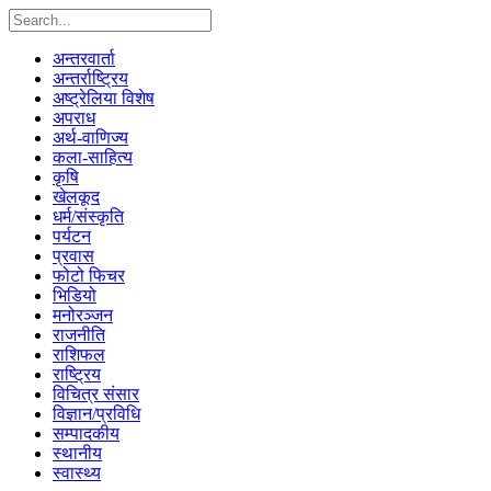
अन्तरवार्ता
अन्तर्राष्ट्रिय
अष्ट्रेलिया विशेष
अपराध
अर्थ-वाणिज्य
कला-साहित्य
कृषि
खेलकूद
धर्म/संस्कृति
पर्यटन
प्रवास
फोटो फिचर
भिडियो
मनोरञ्जन
राजनीति
राशिफल
राष्ट्रिय
विचित्र संसार
विज्ञान/प्रविधि
सम्पादकीय
स्थानीय
स्वास्थ्य