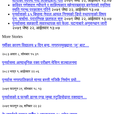
थापाको स्वरमा नयाँ लोकदोहोरी गीत
२०७९ जेष्ठ २२, आईतवार १३:०७
कविवर गणेशदत्त न्यौपाने र साहित्यकार महेन्द्रबहादुर बस्नेतको स्मृतिमा
स्मृति ग्रन्थ प्रकाशन गरिने
२०७९ जेष्ठ २२, आईतवार १३:०७
पुनर्वासको ६५ बिघामा नेपाल आयल निगमको डिपो स्थापनाको विषय
पुनः चर्चामा, प्रारम्भिक छलफल सुरु
२०७९ जेष्ठ २२, आईतवार १३:०७
पुनर्वासमा सहकारी व्यवस्थापक मृत फेला, घटनाबारे अनुसन्धान जारी
२०७९ जेष्ठ २२, आईतवार १३:०७
More Stories
गर्मीका कारण विद्यालय ४ दिन बन्द, नगरप्रमुखद्वारा ‘लु’ बाट…
२०८३ असार ८, सोमबार १५:३१
पुनर्वासमा अत्याधुनिक रक्त परीक्षण मेसिन सञ्चालनमा
२०८२ भाद्र १, आईतवार २२:०६
पुनर्वास नगरपालिकाले मानव बस्ती नजिकै निर्माण गर्‍यो…
२०७९ फाल्गुन २९, सोमबार १८:१३
पुनर्वासको द फन्की डान्स एन्ड जुम्बा स्टुडियोद्वारा रक्तदान…
२०७९ फाल्गुन २७, शनिबार २२:३२