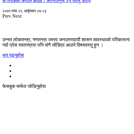
के तपाईको कपाल झर्दैछ ? अपनाउनुस ३५ घरेलु उपाय
२०७९ माघ २२, आईतवार ०७:५३
Prev
Next
उन्नत लोकतन्त्र, गणतन्त्र जस्ता जनउत्तरदायी शासन व्यवस्थाको परिकल्पना
गर्दा प्रेस स्वतन्त्रता पनि संगै जोडिएर आउने विषयवस्तु हुन ।
थप पढ्नुहोस
फेसबुक मार्फत जोडिनुहोस