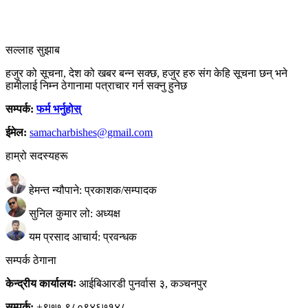
सल्लाह सुझाब
हजुर को सूचना, देश को खबर बन्न सक्छ, हजुर हरु संग केहि सूचना छन् भने
हामीलाई निम्न ठेगानामा पत्राचार गर्न सक्नु हुनेछ
सम्पर्क:
फर्म भर्नुहोस्
ईमेल:
samacharbishes@gmail.com
हाम्रो सदस्यहरू
हेमन्त न्यौपाने: प्रकाशक/सम्पादक
सुनिल कुमार लो: अध्यक्ष
यम प्रसाद आचार्य: प्रवन्धक
सम्पर्क ठेगाना
केन्द्रीय कार्यालयः
आईबिआरडी पुनर्वास ३, कञ्चनपुर
सम्पर्क:
+९७७-९८०९४६७१४८