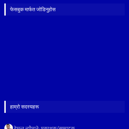
फेसबुक मार्फत जोडिनुहोस
हाम्रो सदस्यहरू
हेमन्त न्यौपाने: प्रकाशक/सम्पादक