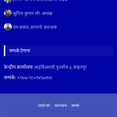
सुनिल कुमार लो: अध्यक्ष
यम प्रसाद आचार्य: प्रवन्धक
सम्पर्क ठेगाना
केन्द्रीय कार्यालयः
आईबिआरडी पुनर्वास ३, कञ्चनपुर
सम्पर्क:
+९७७-९८०९४६७१४८
हाम्रो बारे
सदस्यहरू
सम्पर्क