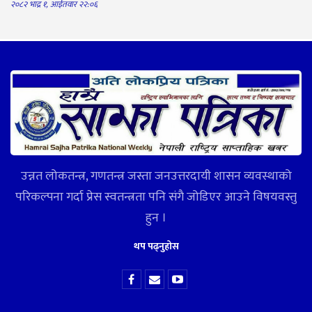
२०८२ भाद्र १, आईतवार २२:०६
उन्नत लोकतन्त्र, गणतन्त्र जस्ता जनउत्तरदायी शासन व्यवस्थाको
परिकल्पना गर्दा प्रेस स्वतन्त्रता पनि संगै जोडिएर आउने विषयवस्तु
हुन ।
थप पढ्नुहोस