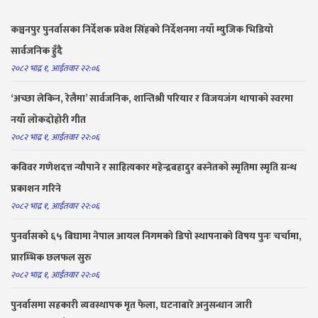
कञ्चनपुर पुनर्वासका निर्देशक प्रवेश सिंहको निर्देशनमा नयाँ म्युजिक भिडियो
सार्वजनिक हुँदै
२०८२ भाद्र १, आईतवार २२:०६
‘अच्छा लेकिन, रेलैमा’ सार्वजनिक, शान्तिश्री परियार र विजयजंग थापाको स्वरमा
नयाँ लोकदोहोरी गीत
२०८२ भाद्र १, आईतवार २२:०६
कविवर गणेशदत्त न्यौपाने र साहित्यकार महेन्द्रबहादुर बस्नेतको स्मृतिमा स्मृति ग्रन्थ
प्रकाशन गरिने
२०८२ भाद्र १, आईतवार २२:०६
पुनर्वासको ६५ बिघामा नेपाल आयल निगमको डिपो स्थापनाको विषय पुनः चर्चामा,
प्रारम्भिक छलफल सुरु
२०८२ भाद्र १, आईतवार २२:०६
पुनर्वासमा सहकारी व्यवस्थापक मृत फेला, घटनाबारे अनुसन्धान जारी