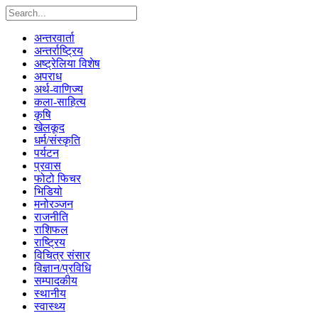
अन्तरवार्ता
अन्तर्राष्ट्रिय
अष्ट्रेलिया विशेष
अपराध
अर्थ-वाणिज्य
कला-साहित्य
कृषि
खेलकूद
धर्म/संस्कृति
पर्यटन
प्रवास
फोटो फिचर
भिडियो
मनोरञ्जन
राजनीति
राशिफल
राष्ट्रिय
विचित्र संसार
विज्ञान/प्रविधि
सम्पादकीय
स्थानीय
स्वास्थ्य