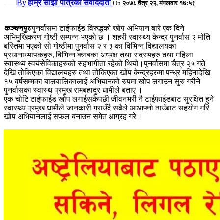
By
हाम्रै साझा पत्रिका संवाददाता
On
२०७८ चैत्र २२, मंगलवार १७:५९
कञ्चनपुर
/पुनर्वासमा टाईफाईड विरुद्धको खोप अभियान बारे एक दिने
अभिमुखिकरण गोष्ठी सम्पन्न भएको छ । शहरी स्वास्थ्य केन्द्र पुनर्वास २ मोति
बस्तिमा भएको सो गोष्ठीमा पुनर्वास २ र ३ का विभिन्न विद्यालयका
प्रधानाध्यापकहरु, विभिन्न क्लबका अध्यक्ष तथा सदस्यहरु तथा महिला
स्वास्थ्य स्वयंसेविकाहरुको सहभागीता रहेको थियो।पुनर्वासमा चैत्र २५ गते
देखि तोकिएका विद्यालयहरु तथा तोकिएका खोप केन्द्रहरुमा पन्ध्र महिनादेखि
१५ वर्षसम्मका बालबालिकालाई अभियानको रुपमा खोप लगाउन सुरु गरीने
पुनर्वासका स्वास्थ प्रमुख रामबहादुर धामीले बताए ।
एक चोटि टाईफाईड खोप लगाईसकेपछी जीवनभरी नै टाईफाईडबाट सुरक्षित हुने
स्वास्थ्य प्रमुख धामीले जानकारी गराउँदै सबैले आआफ्नो ठाउँबाट सहयोग गरि
खोप अभियानलाई सफल बनाउन समेत आग्रह गरे ।