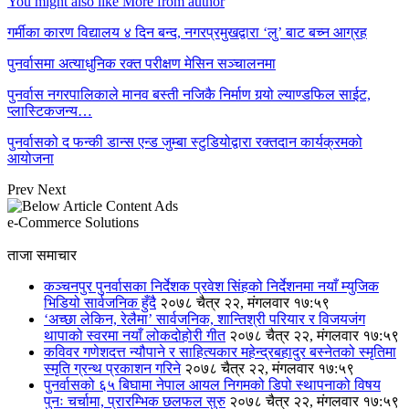
You might also like
More from author
गर्मीका कारण विद्यालय ४ दिन बन्द, नगरप्रमुखद्वारा ‘लु’ बाट बच्न आग्रह
पुनर्वासमा अत्याधुनिक रक्त परीक्षण मेसिन सञ्चालनमा
पुनर्वास नगरपालिकाले मानव बस्ती नजिकै निर्माण गर्‍यो ल्याण्डफिल साईट,
प्लास्टिकजन्य…
पुनर्वासको द फन्की डान्स एन्ड जुम्बा स्टुडियोद्वारा रक्तदान कार्यक्रमको
आयोजना
Prev
Next
e-Commerce Solutions
ताजा समाचार
कञ्चनपुर पुनर्वासका निर्देशक प्रवेश सिंहको निर्देशनमा नयाँ म्युजिक
भिडियो सार्वजनिक हुँदै
२०७८ चैत्र २२, मंगलवार १७:५९
‘अच्छा लेकिन, रेलैमा’ सार्वजनिक, शान्तिश्री परियार र विजयजंग
थापाको स्वरमा नयाँ लोकदोहोरी गीत
२०७८ चैत्र २२, मंगलवार १७:५९
कविवर गणेशदत्त न्यौपाने र साहित्यकार महेन्द्रबहादुर बस्नेतको स्मृतिमा
स्मृति ग्रन्थ प्रकाशन गरिने
२०७८ चैत्र २२, मंगलवार १७:५९
पुनर्वासको ६५ बिघामा नेपाल आयल निगमको डिपो स्थापनाको विषय
पुनः चर्चामा, प्रारम्भिक छलफल सुरु
२०७८ चैत्र २२, मंगलवार १७:५९