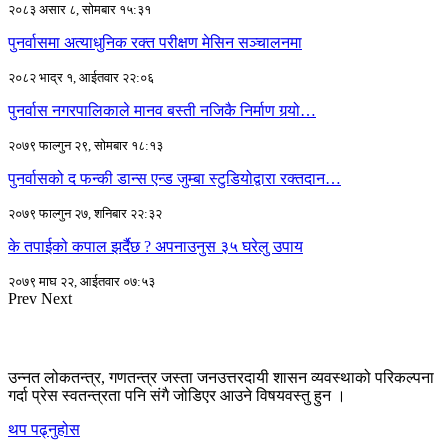
२०८३ असार ८, सोमबार १५:३१
पुनर्वासमा अत्याधुनिक रक्त परीक्षण मेसिन सञ्चालनमा
२०८२ भाद्र १, आईतवार २२:०६
पुनर्वास नगरपालिकाले मानव बस्ती नजिकै निर्माण गर्‍यो…
२०७९ फाल्गुन २९, सोमबार १८:१३
पुनर्वासको द फन्की डान्स एन्ड जुम्बा स्टुडियोद्वारा रक्तदान…
२०७९ फाल्गुन २७, शनिबार २२:३२
के तपाईको कपाल झर्दैछ ? अपनाउनुस ३५ घरेलु उपाय
२०७९ माघ २२, आईतवार ०७:५३
Prev
Next
उन्नत लोकतन्त्र, गणतन्त्र जस्ता जनउत्तरदायी शासन व्यवस्थाको परिकल्पना
गर्दा प्रेस स्वतन्त्रता पनि संगै जोडिएर आउने विषयवस्तु हुन ।
थप पढ्नुहोस