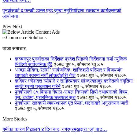
प्लास्टिकजन्य…
पुनर्वासको द फन्की डान्स एन्ड जुम्बा स्टुडियोद्वारा रक्तदान कार्यक्रमको
आयोजना
Prev
Next
e-Commerce Solutions
ताजा समाचार
कञ्चनपुर पुनर्वासका निर्देशक प्रवेश सिंहको निर्देशनमा नयाँ म्युजिक
भिडियो सार्वजनिक हुँदै
२०७८ पुष ५, सोमबार १३:०५
‘अच्छा लेकिन, रेलैमा’ सार्वजनिक, शान्तिश्री परियार र विजयजंग
थापाको स्वरमा नयाँ लोकदोहोरी गीत
२०७८ पुष ५, सोमबार १३:०५
कविवर गणेशदत्त न्यौपाने र साहित्यकार महेन्द्रबहादुर बस्नेतको स्मृतिमा
स्मृति ग्रन्थ प्रकाशन गरिने
२०७८ पुष ५, सोमबार १३:०५
पुनर्वासको ६५ बिघामा नेपाल आयल निगमको डिपो स्थापनाको विषय
पुनः चर्चामा, प्रारम्भिक छलफल सुरु
२०७८ पुष ५, सोमबार १३:०५
पुनर्वासमा सहकारी व्यवस्थापक मृत फेला, घटनाबारे अनुसन्धान जारी
२०७८ पुष ५, सोमबार १३:०५
More Stories
गर्मीका कारण विद्यालय ४ दिन बन्द, नगरप्रमुखद्वारा ‘लु’ बाट…