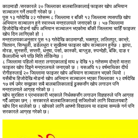
काठमाडाै /सरकारले २० जिल्लाका बालबालिकालाई फाइजर खोप अभियान
सञ्चालन गर्ने तयारी गरेको छ ।
पुस १३ गतेदेखि २२ गतेसम्म ८ जिल्लामा र बाँकी १२ जिल्लामा त्यसपछि खोप
अभियान सञ्चालन हुने स्वास्थ्य मन्त्रालयले जनाएको छ । ५७ जिल्लामा
हिजोदेखि मोडर्ना खोप अभियान सञ्चालन भएकोमा बाँकी जिल्लामा चाहिँ फाइजर
खोप दिन लागिएको हो ।
मन्त्रालयकाअनुसार पुस १३ गतेदेखि काठमाण्डौ, भक्तपुर, ललितपुर, काभ्रे,
चितवन, सिन्धुली, डडेलधुरा र सुर्खेतमा फाइजर खोप सञ्चालन हुनेछ । झापा,
मोरङ, सुनसरी, सप्तरी, धनुषा, पर्सा, कास्की, बाग्लुङ, रुपन्देही, बाँके, दाङ र
कैलालीमा भने पछि मिति तोकिनेछ ।
८ जिल्लामा पहिलो मात्रा लगाएकालाई माघ ४ देखि १३ गतेसम्म दोस्रो मात्रा
फाइजर खोप दिइने मन्त्रालयले जनाएको छ । यसअघि १२ वर्षमाथिका दीर्घ
रोगीहरुलाई २० जिल्लामा फाइजर खोप अभियान सञ्चालन भएको थियो ।
यसैबीच हिजोदेखि मोडर्ना खोप अभियान सञ्चालन भएका जिल्लाका १२ वर्षदेखि
१७ वर्ष उमेर समूहका सबै बालबालिकालाई ढुक्कसँग खोप लगाउन पनि
मन्त्रालयले आग्रह गरेको छ ।
खोप सुरक्षित र प्रभावकारी भएकाले निर्धक्कसँग लगाउन विज्ञहरुले पनि आग्रह
गर्दै आएका छन् । सरकारले बालबालिकालाई सजिलोको लागि विद्यालयबाटै
खोप दिन थालेको छ । खोपको लागि आफ्नो विद्यालय या वडामा सम्पर्क गर्न पनि
सरकारले आग्रह गरेको छ।