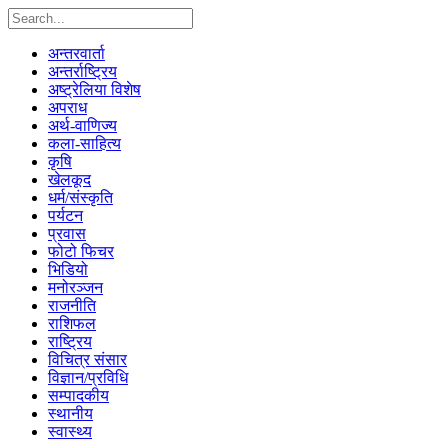
अन्तरवार्ता
अन्तर्राष्ट्रिय
अष्ट्रेलिया विशेष
अपराध
अर्थ-वाणिज्य
कला-साहित्य
कृषि
खेलकूद
धर्म/संस्कृति
पर्यटन
प्रवास
फोटो फिचर
भिडियो
मनोरञ्जन
राजनीति
राशिफल
राष्ट्रिय
विचित्र संसार
विज्ञान/प्रविधि
सम्पादकीय
स्थानीय
स्वास्थ्य