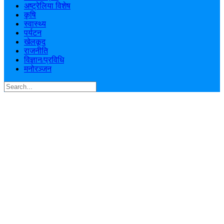
अष्ट्रेलिया विशेष
कृषि
स्वास्थ्य
पर्यटन
खेलकूद
राजनीति
विज्ञान/प्रविधि
मनोरञ्जन