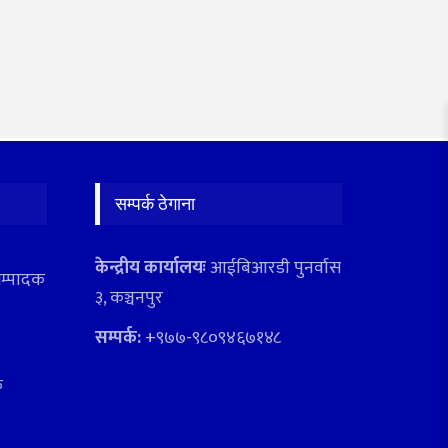
सम्पर्क ठेगाना
केन्द्रीय कार्यालयः
आईबिआरडी पुनर्वास
सम्पादक
३, कञ्चनपुर
सम्पर्क:
+९७७-९८०९४६७१४८
क