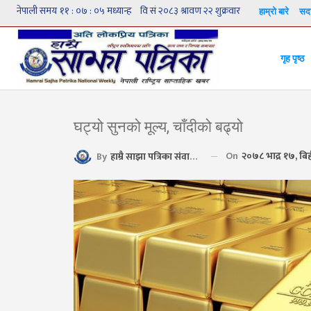
हाम्रो बारे
सदस
गृह पृष्ठ
घट्यो सुनको मूल्य, चाँदीको बढ्यो
On
२०७८ भाद्र १७, बि
By
हाम्रै साझा पत्रिका संवाददाता