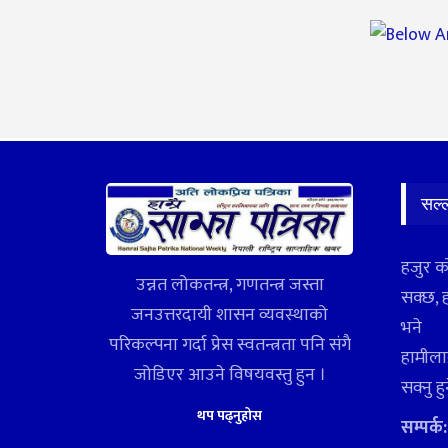
सल्
हजुर क
उन्नत लोकतन्त्र, गणतन्त्र जस्ता
सक्छ, 
जनउत्तरदायी शासन व्यवस्थाको
भने
परिकल्पना गर्दा प्रेस स्वतन्त्रता पनि संगै
हामीलाई
जोडिएर आउने विषयवस्तु हुन ।
सक्नु ह
थप पढ्नुहोस
सम्पर्क