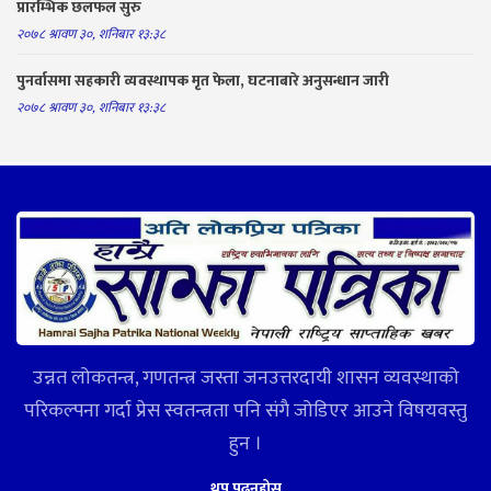
प्रारम्भिक छलफल सुरु
२०७८ श्रावण ३०, शनिबार १३:३८
पुनर्वासमा सहकारी व्यवस्थापक मृत फेला, घटनाबारे अनुसन्धान जारी
२०७८ श्रावण ३०, शनिबार १३:३८
उन्नत लोकतन्त्र, गणतन्त्र जस्ता जनउत्तरदायी शासन व्यवस्थाको
परिकल्पना गर्दा प्रेस स्वतन्त्रता पनि संगै जोडिएर आउने विषयवस्तु
हुन ।
थप पढ्नुहोस