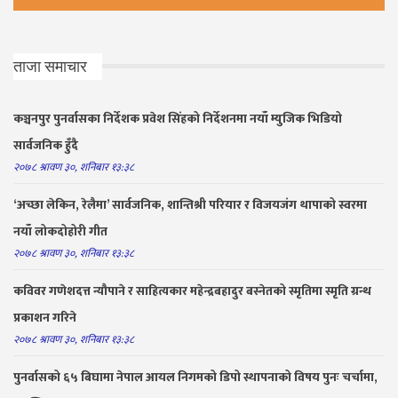
ताजा समाचार
कञ्चनपुर पुनर्वासका निर्देशक प्रवेश सिंहको निर्देशनमा नयाँ म्युजिक भिडियो
सार्वजनिक हुँदै
२०७८ श्रावण ३०, शनिबार १३:३८
‘अच्छा लेकिन, रेलैमा’ सार्वजनिक, शान्तिश्री परियार र विजयजंग थापाको स्वरमा
नयाँ लोकदोहोरी गीत
२०७८ श्रावण ३०, शनिबार १३:३८
कविवर गणेशदत्त न्यौपाने र साहित्यकार महेन्द्रबहादुर बस्नेतको स्मृतिमा स्मृति ग्रन्थ
प्रकाशन गरिने
२०७८ श्रावण ३०, शनिबार १३:३८
पुनर्वासको ६५ बिघामा नेपाल आयल निगमको डिपो स्थापनाको विषय पुनः चर्चामा,