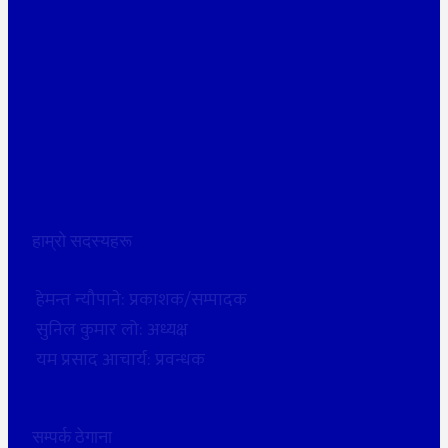
हाम्रो सदस्यहरू
हेमन्त न्यौपाने: प्रकाशक/सम्पादक
सुनिल कुमार लो: अध्यक्ष
यम प्रसाद आचार्य: प्रवन्धक
सम्पर्क ठेगाना