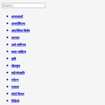
अन्तरवार्ता
अन्तर्राष्ट्रिय
अष्ट्रेलिया विशेष
अपराध
अर्थ-वाणिज्य
कला-साहित्य
कृषि
खेलकूद
धर्म/संस्कृति
पर्यटन
प्रवास
फोटो फिचर
भिडियो