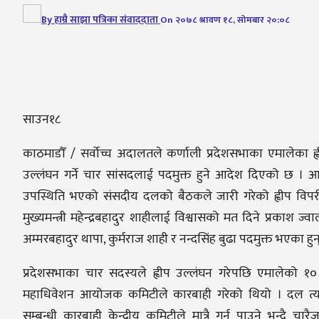
By
हाम्रै साझा पत्रिका संवाददाता
On
२०७८ श्रावण १८, सोमबार २०:०८
साउन१८
काठमाडौँ / सर्वोच्च अदालतले कर्णाली प्रदेशसभाका एमालेका ह्
उल्लंघन गर्ने चार सांसदलाई पदमुक्त हुने आदेश दिएको छ । 
उपस्थिति भएको संसदीय दलको बैठकले जारी गरेको ह्वीप विप
मुख्यमन्त्री महेन्द्रबहादुर शाहीलाई विश्वासको मत दिने प्रकाश ज्वा
अम्मरबहादुर थापा, कुर्मराज शाही र नन्दसिंह बुढा पदमुक्त भएका हुन
प्रदेशसभाका चार सदस्यले ह्वीप उल्लंघन गरेपछि एमालेको १
महाधिवेशन आयोजक कमिटीले कारबाही गरेको थियो । दल त्य
सम्बन्धी कारबाही केन्द्रीय कमिटीले मात्रै गर्न पाउने भन्दै चारै