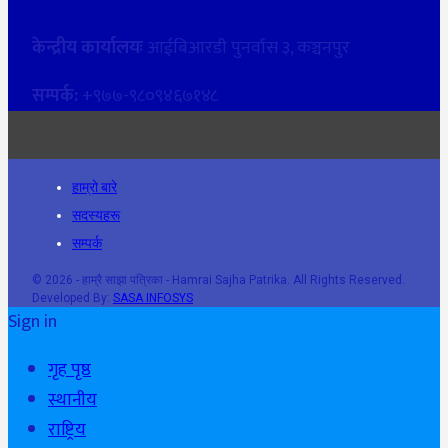
केन्द्रीय कार्यालयः
आईबिआरडी पुनर्वास ३, कञ्चनपुर
सम्पर्क:
+९७७-९८०९४६७१४८
हाम्रो बारे
सदस्यहरू
सम्पर्क
© 2026 - हाम्रै साझा पत्रिका - Hamrai Sajha Patrika. All Rights Reserved.
Developed By:
SASA INFOSYS
Sign in
गृह पृष्ठ
स्थानीय
राष्ट्रिय