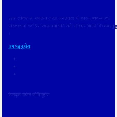
उन्नत लोकतन्त्र, गणतन्त्र जस्ता जनउत्तरदायी शासन व्यवस्थाको
परिकल्पना गर्दा प्रेस स्वतन्त्रता पनि संगै जोडिएर आउने विषयवस्तु ह
।
थप पढ्नुहोस
फेसबुक मार्फत जोडिनुहोस