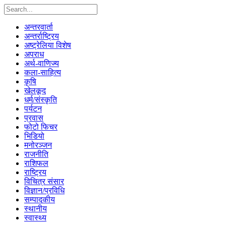
अन्तरवार्ता
अन्तर्राष्ट्रिय
अष्ट्रेलिया विशेष
अपराध
अर्थ-वाणिज्य
कला-साहित्य
कृषि
खेलकूद
धर्म/संस्कृति
पर्यटन
प्रवास
फोटो फिचर
भिडियो
मनोरञ्जन
राजनीति
राशिफल
राष्ट्रिय
विचित्र संसार
विज्ञान/प्रविधि
सम्पादकीय
स्थानीय
स्वास्थ्य