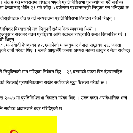
 जेठ ७ गते मध्यरातमा विघटन भएको प्रतिनिधिसभा पुनर्स्थापना गर्दै सर्वोच्च
 देउवालाई भोलि २९ गते साँझ ५ बजेसम्म प्रधानमन्त्री नियुक्त गर्न भनिएको छ
े दोस्रोपटक जेठ ७ गते मध्यरातमा प्रतिनिधिसभा विघटन गरेकी थिइन् ।
ित्र विश्वासको मत लिनुपर्ने संवैधानिक व्यवस्था थियो ।
५)अनुसार सरकार गठन प्रक्रिया अघि बढाउन राष्ट्रपति समक्ष सिफारिस गरे ।
रेकी थिइन् ।
ा ६१, माओवादी केन्द्रका ४९, एमालेको माधवकुमार नेपाल समूहका २६, जनता
ो दाबी गरेका थिए । उनले आफूसँगै जसपा अध्यक्ष महन्थ ठाकुर र नेता राजेन्द्र
्री नियुक्तिको माग गरिएका निवेदन दिए । २६ वटामध्ये एउटा रिट देउवासहित
 रिटलाई प्राथमिकतामा राखेर सर्वोच्चले मुद्धा फैसला गरेको छ ।
 ५ पुस २०७७ मा प्रतिनिधिसभा विघटन गरेका थिए । उक्त कदम असंवैधानिक भन्दै
 पनि सर्वोच्च अदालतले बदर गरिदिएको छ ।