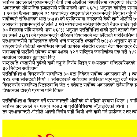
सर्वोच्च अदालतले प्रधानमन्त्री केपी शर्मा ओलीको सिफारिसमा राष्ट्रपति विद्या
अदालतको संवैधानिक इजालसले संविधानको धारा ७६(५) अनुसार कांग्रेस सभापति शे
। अर्थात फैसला आएको २८ घण्टाभित्र राष्ट्रपतिले प्रधानमन्त्री नियुक्त गर्नुपर्
सर्वोच्चले संविधानको धारा ७५(४) को प्रक्रियामा नगएकाले केपी शर्मा ओलीले
त्यसअघि प्रधानमन्त्री ओलीले ७ गते मध्यरातमा मन्त्रिपरिषदको बैठक राखेर प्
३० वैशाखमा संविधानको धारा ७६(३) अनुसार प्रतिनिधिसभाको ठूलो दलको नेताको
तर उनले ७६(२) को प्रधानमन्त्री रहिरहन विश्वासको मत लिँदाको परिस्थितिमा
प्रधानमन्त्रीले मार्गप्रशस्त गरेको भन्दै राष्ट्रपति भण्डारीले ७६(५) अनुसार प्रध
राष्ट्रपतिले तोकेको समयभित्र नेपाली कांग्रेस संसदीय दलका नेता शेरबहादुर
समाजवादी पार्टीको उपेन्द्र यादव पक्षका १२ र राष्ट्रिय जनमोर्चाका एक गरी 
महतोको हस्ताक्षर बुझाएका थिए ।
राष्ट्रपति भण्डारीले दुबैको दाबी नपुग्ने निर्णय लिइन् र मध्यरातमा मन्त्रिपर
३० निवेदन सर्वोच्चमा
प्रतिनिधिसभा विघटनसँग सम्बन्धित ३० वटा निवेदन सर्वोच्च अदालतमा परे । त्य
१४६ जना सांसदको थियो । सांसदहरुले सर्वोच्चमा उपस्थित भएर मुद्धा दर्ता गरे
विघटनसँग सम्बन्धित रिटहरुमाथि जेठ ९ गतेबाट सर्वोच्च अदालतको संवैधानिक इ
विघटनको दोस्रो प्रयास पनि विफल
प्रतिनिधिसभा विघटन गर्ने प्रधानमन्त्री ओलीको यो पहिलो प्रयास थिएन । साबि
सर्वोच्च अदालतले ११ फागुन २०७७ मा प्रतिनिधिसभा ब्युँताइदिएको थियो ।
तर प्रधानमन्त्री ओलीले आफ्नो निर्णय सही थियो भन्ने दाबी गर्न छाडेनन् र तर