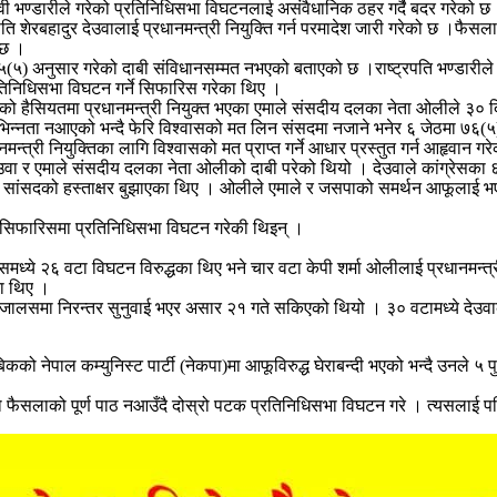
देवी भण्डारीले गरेको प्रतिनिधिसभा विघटनलाई असंवैधानिक ठहर गर्दै बदर गरेको छ ।
रबहादुर देउवालाई प्रधानमन्त्री नियुक्ति गर्न परमादेश जारी गरेको छ ।फैसलामा
नेछ ।
 ७५(५) अनुसार गरेको दाबी संविधानसम्मत नभएको बताएको छ ।राष्ट्रपति भण्डारील
रतिनिधिसभा विघटन गर्ने सिफारिस गरेका थिए ।
 हैसियतमा प्रधानमन्त्री नियुक्त भएका एमाले संसदीय दलका नेता ओलीले ३० दिनभ
 भिन्नता नआएको भन्दै फेरि विश्वासको मत लिन संसदमा नजाने भनेर ६ जेठमा ७६(
ानमन्त्री नियुक्तिका लागि विश्वासको मत प्राप्त गर्ने आधार प्रस्तुत गर्न आहृवान ग
 देउवा र एमाले संसदीय दलका नेता ओलीको दाबी परेको थियो । देउवाले कांग्रेसक
१४९ सांसदको हस्ताक्षर बुझाएका थिए । ओलीले एमाले र जसपाको समर्थन आफूलाई भएक
िषदको सिफारिसमा प्रतिनिधिसभा विघटन गरेकी थिइन् ।
समध्ये २६ वटा विघटन विरुद्धका थिए भने चार वटा केपी शर्मा ओलीलाई प्रधानमन्त
का थिए ।
जालसमा निरन्तर सुनुवाई भएर असार २१ गते सकिएको थियो । ३० वटामध्ये देउवाको
कको नेपाल कम्युनिस्ट पार्टी (नेकपा)मा आफूविरुद्ध घेराबन्दी भएको भन्दै उनले
 त्यो फैसलाको पूर्ण पाठ नआउँदै दोस्रो पटक प्रतिनिधिसभा विघटन गरे । त्यसलाई