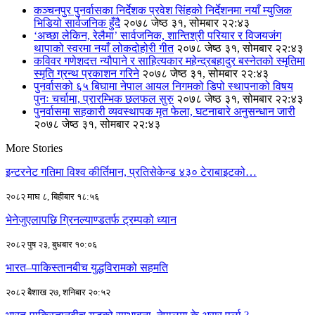
कञ्चनपुर पुनर्वासका निर्देशक प्रवेश सिंहको निर्देशनमा नयाँ म्युजिक
भिडियो सार्वजनिक हुँदै
२०७८ जेष्ठ ३१, सोमबार २२:४३
‘अच्छा लेकिन, रेलैमा’ सार्वजनिक, शान्तिश्री परियार र विजयजंग
थापाको स्वरमा नयाँ लोकदोहोरी गीत
२०७८ जेष्ठ ३१, सोमबार २२:४३
कविवर गणेशदत्त न्यौपाने र साहित्यकार महेन्द्रबहादुर बस्नेतको स्मृतिमा
स्मृति ग्रन्थ प्रकाशन गरिने
२०७८ जेष्ठ ३१, सोमबार २२:४३
पुनर्वासको ६५ बिघामा नेपाल आयल निगमको डिपो स्थापनाको विषय
पुनः चर्चामा, प्रारम्भिक छलफल सुरु
२०७८ जेष्ठ ३१, सोमबार २२:४३
पुनर्वासमा सहकारी व्यवस्थापक मृत फेला, घटनाबारे अनुसन्धान जारी
२०७८ जेष्ठ ३१, सोमबार २२:४३
More Stories
इन्टरनेट गतिमा विश्व कीर्तिमान, प्रतिसेकेन्ड ४३० टेराबाइटको…
२०८२ माघ ८, बिहीबार १८:५६
भेनेजुएलापछि ग्रिनल्याण्डतर्फ ट्रम्पको ध्यान
२०८२ पुष २३, बुधबार १०:०६
भारत–पाकिस्तानबीच युद्धविरामको सहमति
२०८२ बैशाख २७, शनिबार २०:५२