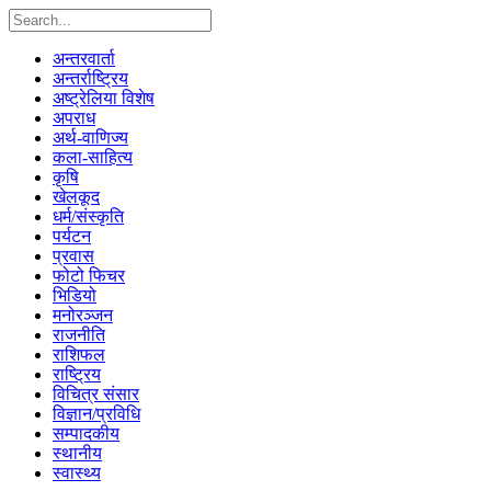
अन्तरवार्ता
अन्तर्राष्ट्रिय
अष्ट्रेलिया विशेष
अपराध
अर्थ-वाणिज्य
कला-साहित्य
कृषि
खेलकूद
धर्म/संस्कृति
पर्यटन
प्रवास
फोटो फिचर
भिडियो
मनोरञ्जन
राजनीति
राशिफल
राष्ट्रिय
विचित्र संसार
विज्ञान/प्रविधि
सम्पादकीय
स्थानीय
स्वास्थ्य