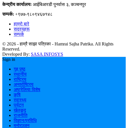
केन्द्रीय कार्यालयः
आईबिआरडी पुनर्वास ३, कञ्चनपुर
सम्पर्क:
+९७७-९८०९४६७१४८
हाम्रो बारे
सदस्यहरू
सम्पर्क
© 2026 - हाम्रै साझा पत्रिका - Hamrai Sajha Patrika. All Rights
Reserved.
Developed By:
SASA INFOSYS
Sign in
गृह पृष्ठ
स्थानीय
राष्ट्रिय
अन्तर्राष्ट्रिय
अष्ट्रेलिया विशेष
कृषि
स्वास्थ्य
पर्यटन
खेलकूद
राजनीति
विज्ञान/प्रविधि
मनोरञ्जन