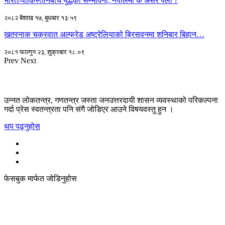
भारत-पाकिस्तानबीच युद्धको सम्भावना, नेपालमा के असर पर्ला ?
२०८२ बैशाख १७, बुधबार १३:५९
खतरनाक चक्रवात अल्फ्रेड अष्ट्रेलियाको ब्रिसवनमा शनिबार बिहान…
२०८१ फाल्गुन २३, शुक्रबार १८:०९
Prev
Next
उन्नत लोकतन्त्र, गणतन्त्र जस्ता जनउत्तरदायी शासन व्यवस्थाको परिकल्पना
गर्दा प्रेस स्वतन्त्रता पनि संगै जोडिएर आउने विषयवस्तु हुन ।
थप पढ्नुहोस
फेसबुक मार्फत जोडिनुहोस