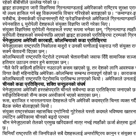
रहेको बीबीसीले उल्लेख गरेको छ।
ह्वाइट हाउसद्वारा जारी विज्ञप्तिमा ग्रिनल्याण्डलाई अमेरिकाको राष्ट्रिय सुरक्ष
यो लक्ष्य हासिल गर्न बहु विकल्पमाथि विचार गरिरहेको बताइएको छ। “कमाण्डर-इन
यसैबीच, डेनमार्ककी प्रधानमन्त्री मेटे फ्रेडरिकसेनले अमेरिकाले ग्रिनल्याण्डम
स्पेनसहित ६ युरोपेली देशहरूले संयुक्त विज्ञप्ति जारी गरेका थिए।
संयुक्त विज्ञप्तिमा युरोपेली नेताहरूले स्पष्ट रूपमा भनेका छन्, “ग्रिनल्याण्ड त
युरोपेली देशहरूको समर्थनपछि आएको ह्वाइट हाउसको प्रतिक्रिया ट्रम्पको ग्रिनल्
भेनेजुएलामा अमेरिकी कारबाही, कोलम्बियाको कडा प्रतिक्रिया
भेनेजुएलाका राष्ट्रपति निकोलस मादुरो र उनकी पत्नीलाई पक्राउ गरी संयुक्त रा
सक्ने चेतावनी दिएका छन्।
कोलम्बियाली राष्ट्रपति पेट्रोले ट्रम्पको चेतावनीको जवाफ दिँदै सामाजिक सञ्जाल
हतियार उठाउन तयार हुने बताएका छन्।
“मैले फेरि कहिल्यै हतियार नउठाउने कसम खाएको छु, तर देशको लागि आवश्यक पर
विगत केही महिनादेखि अमेरिका–कोलम्बिया सम्बन्ध तनावपूर्ण रहेको छ। काराकस
कोलम्बियाली राष्ट्रपति पेट्रोमाथि प्रतिबन्ध लगाएको थियो। अमेरिकाले उनला
चीनको कडा प्रतिक्रिया, शक्ति सन्तुलनको संघर्ष
भेनेजुएलामा अमेरिकी हस्तक्षेपप्रति चीनले सबैभन्दा कडा प्रतिक्रिया जनाएको छ। 
स्वीकृतिबिनाको सैन्य कदम अस्वीकार्य भएको बताएका छन्।
रूस, ब्राजिल र भारतलगायत देशहरूले पनि अमेरिकी कदमप्रति चिन्ता व्यक्त गर्द
बैठक समेत बोलाइएको थियो।
संयुक्त राष्ट्रसंघका महासचिव एन्टोनियो गुटेरेसले यस्तो कदमले भविष्यमा खतरन
ल्याटिन अमेरिकामा चीनको बढ्दो प्रभाव
चीन भेनेजुएलाको तेलको प्रमुख खरिदकर्ता मात्र नभई त्यहाँको ऊर्जा क्षेत्रमा 
छ।
चिनियाँ राष्ट्रपति सी जिनपिङले सबै देशहरूलाई अन्तर्राष्ट्रिय कानुन र संयुक्त 