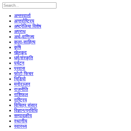
अन्तरवार्ता
अन्तर्राष्ट्रिय
अष्ट्रेलिया विशेष
अपराध
अर्थ-वाणिज्य
कला-साहित्य
कृषि
खेलकूद
धर्म/संस्कृति
पर्यटन
प्रवास
फोटो फिचर
भिडियो
मनोरञ्जन
राजनीति
राशिफल
राष्ट्रिय
विचित्र संसार
विज्ञान/प्रविधि
सम्पादकीय
स्थानीय
स्वास्थ्य