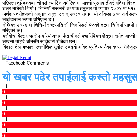
पछिल्ला दुई दशकमा चीनले ल्याटिन अमेरिकामा आफ्नो प्रभाव तीव्र गतिमा विस्
डलर नाघेको थियो। चिनियाँ सरकारी तथ्यांकअनुसार यो व्यापार २०२४ मा ५१८ 
अर्थशास्त्रीहरूको अनुमान अनुसार सन् २०३५ सम्ममा यो आँकडा ७०० अर्ब डलरभन्
साझेदारको रूपमा उभिएको छ।
नोभेम्बर २०२४ मा चिनियाँ राष्ट्रपति सी जिनपिङले पेरुको तटमा चिनियाँ सहयोगमा
गरिएको छ।
यसैबीच, बेल्ट एन्ड रोड परियोजनामार्फत चीनले क्यारिबियन क्षेत्रमा समेत आ
सम्बन्ध तोड्दै चीनसँग साझेदारी रोजेका छन्।
विशाल तेल भण्डार, रणनीतिक भूगोल र बढ्दो शक्ति प्रतिस्पर्धाका कारण भेनेजुएला र
Facebook Comments
यो खबर पढेर तपाईलाई कस्तो महसुस
+1
0
+1
0
+1
0
+1
0
+1
0