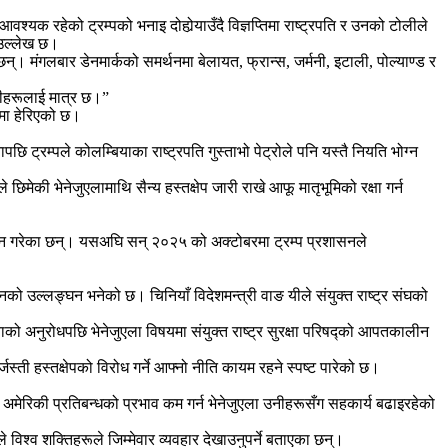
वश्यक रहेको ट्रम्पको भनाइ दोहोर्‍याउँदै विज्ञप्तिमा राष्ट्रपति र उनको टोलीले
 उल्लेख छ।
न्। मंगलबार डेनमार्कको समर्थनमा बेलायत, फ्रान्स, जर्मनी, इटाली, पोल्याण्ड र
 उनीहरूलाई मात्र छ।”
पमा हेरिएको छ।
 ट्रम्पले कोलम्बियाका राष्ट्रपति गुस्ताभो पेट्रोले पनि यस्तै नियति भोग्न
मेकी भेनेजुएलामाथि सैन्य हस्तक्षेप जारी राखे आफू मातृभूमिको रक्षा गर्न
्वान गरेका छन्। यसअघि सन् २०२५ को अक्टोबरमा ट्रम्प प्रशासनले
नुनको उल्लङ्घन भनेको छ। चिनियाँ विदेशमन्त्री वाङ यीले संयुक्त राष्ट्र संघको
ाको अनुरोधपछि भेनेजुएला विषयमा संयुक्त राष्ट्र सुरक्षा परिषद्को आपतकालीन
्ती हस्तक्षेपको विरोध गर्ने आफ्नो नीति कायम रहने स्पष्ट पारेको छ।
े अमेरिकी प्रतिबन्धको प्रभाव कम गर्न भेनेजुएला उनीहरूसँग सहकार्य बढाइरहेको
े विश्व शक्तिहरूले जिम्मेवार व्यवहार देखाउनुपर्ने बताएका छन्।