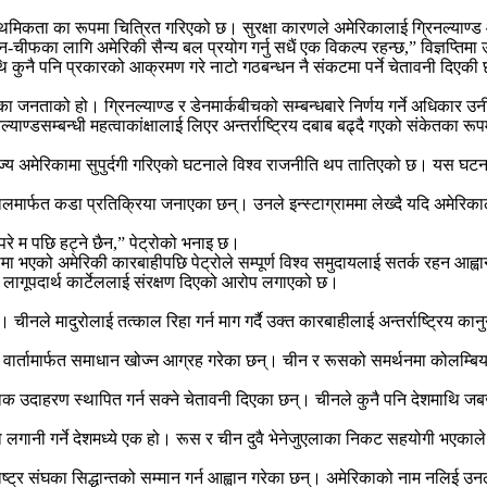
ा प्राथमिकता का रूपमा चित्रित गरिएको छ। सुरक्षा कारणले अमेरिकालाई ग्रिनल्याण्ड आ
-चीफका लागि अमेरिकी सैन्य बल प्रयोग गर्नु सधैं एक विकल्प रहन्छ,” विज्ञप्तिमा
ाथि कुनै पनि प्रकारको आक्रमण गरे नाटो गठबन्धन नै संकटमा पर्ने चेतावनी दिएकी छ
्यहाँका जनताको हो। ग्रिनल्याण्ड र डेनमार्कबीचको सम्बन्धबारे निर्णय गर्ने अधिकार
याण्डसम्बन्धी महत्वाकांक्षालाई लिएर अन्तर्राष्ट्रिय दबाब बढ्दै गएको संकेतका रू
ज्य अमेरिकामा सुपुर्दगी गरिएको घटनाले विश्व राजनीति थप तातिएको छ। यस घटनापछि
मार्फत कडा प्रतिक्रिया जनाएका छन्। उनले इन्स्टाग्राममा लेख्दै यदि अमेरिकाले छि
े म पछि हट्ने छैन,” पेट्रोको भनाइ छ।
मा भएको अमेरिकी कारबाहीपछि पेट्रोले सम्पूर्ण विश्व समुदायलाई सतर्क रहन आह
ई लागूपदार्थ कार्टेललाई संरक्षण दिएको आरोप लगाएको छ।
चीनले मादुरोलाई तत्काल रिहा गर्न माग गर्दै उक्त कारबाहीलाई अन्तर्राष्ट्रिय का
ै वार्तामार्फत समाधान खोज्न आग्रह गरेका छन्। चीन र रूसको समर्थनमा कोलम्बिय
ाक उदाहरण स्थापित गर्न सक्ने चेतावनी दिएका छन्। चीनले कुनै पनि देशमाथि जबर्जस
ठूलो लगानी गर्ने देशमध्ये एक हो। रूस र चीन दुवै भेनेजुएलाका निकट सहयोगी भएकाल
राष्ट्र संघका सिद्धान्तको सम्मान गर्न आह्वान गरेका छन्। अमेरिकाको नाम नलिई उनल