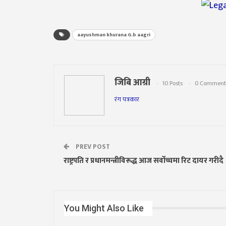
aayushman khurana G.b aagri
जिबि आग्री
10 Posts
0 Comment
रंग पत्रकार
PREV POST
राष्ट्रपति र प्रधानमन्त्रीविरूद्ध आज सर्वोच्चमा रिट दायर गरीदै
You Might Also Like