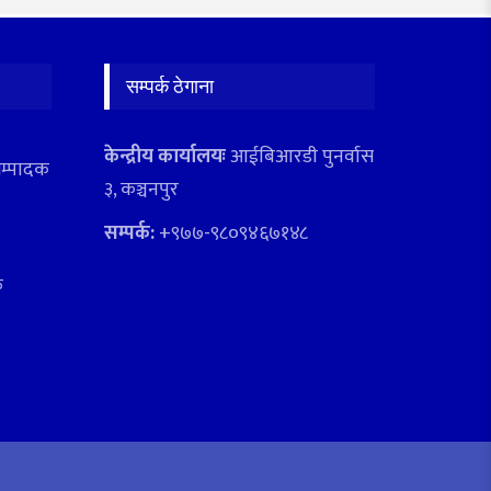
सम्पर्क ठेगाना
केन्द्रीय कार्यालयः
आईबिआरडी पुनर्वास
सम्पादक
३, कञ्चनपुर
सम्पर्क:
+९७७-९८०९४६७१४८
क