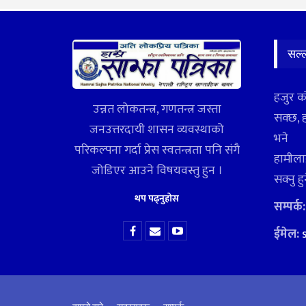
सल्
हजुर क
उन्नत लोकतन्त्र, गणतन्त्र जस्ता
सक्छ, 
जनउत्तरदायी शासन व्यवस्थाको
भने
परिकल्पना गर्दा प्रेस स्वतन्त्रता पनि संगै
हामीलाई
जोडिएर आउने विषयवस्तु हुन ।
सक्नु ह
थप पढ्नुहोस
सम्पर्क
ईमेल: