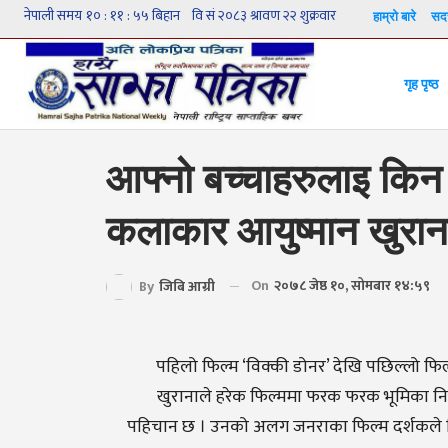
हाम्रो बारे
सदस
गृह पृष्ठ
आफ्नो बच्चाहरुलाइ किन ह
कलाकार आयुष्मान खुरान
On
२०७८ जेष्ठ १०, सोमबार १४:५९
By
जिबि आग्री
पहिलो फिल्म ‘विक्की डोनर’ देखि पछिल्लो फिल्म
खुरानाले हरेक फिल्ममा फरक फरक भूमिका निर
पहिचान छ । उनको अलग जनराका फिल्म दर्शकले नि