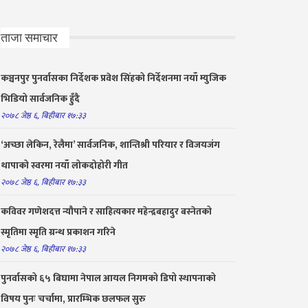
ताजा समाचार
कञ्चनपुर पुनर्वासका निर्देशक प्रवेश सिंहको निर्देशनमा नयाँ म्युजिक
भिडियो सार्वजनिक हुँदै
२०७८ जेष्ठ ६, बिहीबार १७:३३
‘अच्छा लेकिन, रेलैमा’ सार्वजनिक, शान्तिश्री परियार र विजयजंग
थापाको स्वरमा नयाँ लोकदोहोरी गीत
२०७८ जेष्ठ ६, बिहीबार १७:३३
कविवर गणेशदत्त न्यौपाने र साहित्यकार महेन्द्रबहादुर बस्नेतको
स्मृतिमा स्मृति ग्रन्थ प्रकाशन गरिने
२०७८ जेष्ठ ६, बिहीबार १७:३३
पुनर्वासको ६५ बिघामा नेपाल आयल निगमको डिपो स्थापनाको
विषय पुनः चर्चामा, प्रारम्भिक छलफल सुरु