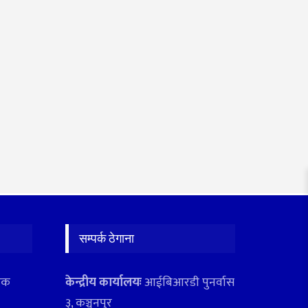
सम्पर्क ठेगाना
ादक
केन्द्रीय कार्यालयः
आईबिआरडी पुनर्वास
३, कञ्चनपुर