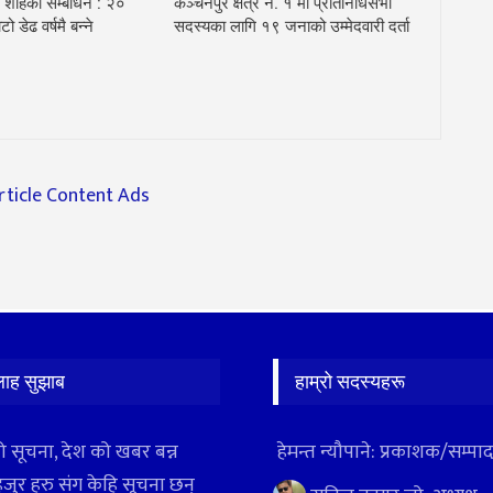
 शाहको सम्बोधन : २०
कञ्चनपुर क्षेत्र नं. १ मा प्रतिनिधिसभा
ो डेढ वर्षमै बन्ने
सदस्यका लागि १९ जनाको उम्मेदवारी दर्ता
लाह सुझाब
हाम्रो सदस्यहरू
ो सूचना, देश को खबर बन्न
हेमन्त न्यौपाने: प्रकाशक/सम्प
हजुर हरु संग केहि सूचना छन्