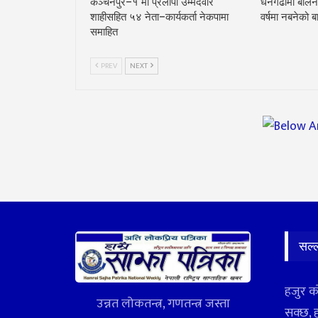
कञ्चनपुर–१ मा प्रलोपा उम्मेदवार
धनगढीमा बालेन
शाहीसहित ५४ नेता–कार्यकर्ता नेकपामा
वर्षमा नबनेको बाट
समाहित
PREV
NEXT
सल्
हजुर क
उन्नत लोकतन्त्र, गणतन्त्र जस्ता
सक्छ, 