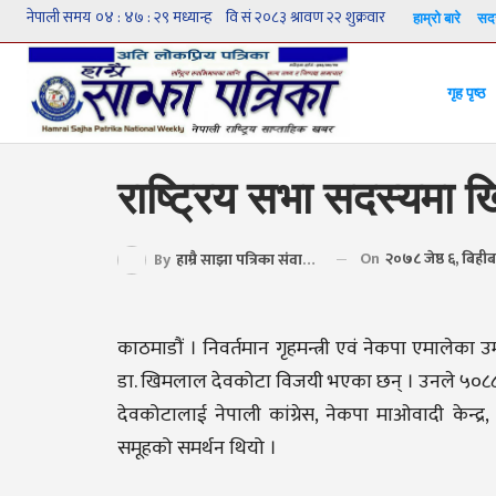
हाम्रो बारे
सदस
गृह पृष्ठ
राष्ट्रिय सभा सदस्यमा 
On
२०७८ जेष्ठ ६, बिही
By
हाम्रै साझा पत्रिका संवाददाता
काठमाडौं । निवर्तमान गृहमन्त्री एवं नेकपा एमालेका उ
डा. खिमलाल देवकोटा विजयी भएका छन् । उनले ५०८८
देवकोटालाई नेपाली कांग्रेस, नेकपा माओवादी केन्द
समूहको समर्थन थियो ।