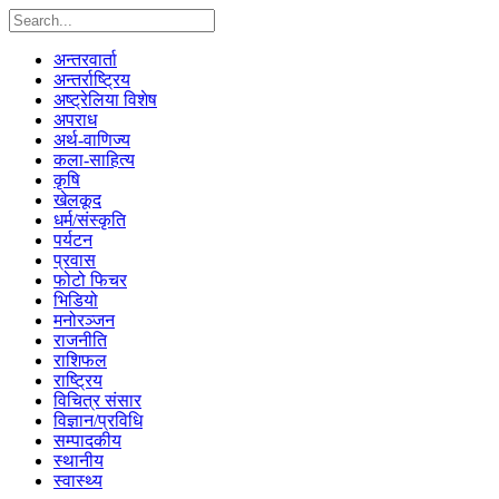
अन्तरवार्ता
अन्तर्राष्ट्रिय
अष्ट्रेलिया विशेष
अपराध
अर्थ-वाणिज्य
कला-साहित्य
कृषि
खेलकूद
धर्म/संस्कृति
पर्यटन
प्रवास
फोटो फिचर
भिडियो
मनोरञ्जन
राजनीति
राशिफल
राष्ट्रिय
विचित्र संसार
विज्ञान/प्रविधि
सम्पादकीय
स्थानीय
स्वास्थ्य