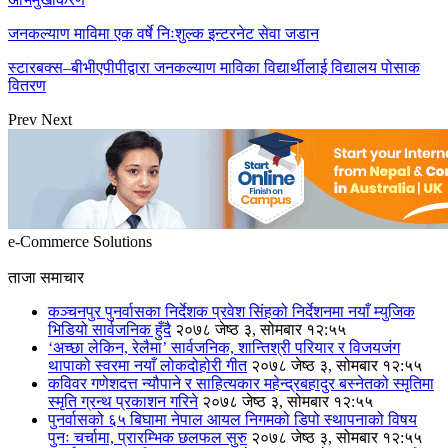
जनकल्याण माविमा एक वर्षे निःशुल्क इन्टरनेट सेवा जडान
स्टारबक्स–बीभीएपीपीद्वारा जनकल्याण माविका विद्यार्थीलाई विद्यालय पोसाक
वितरण
Prev
Next
e-Commerce Solutions
ताजा समाचार
कञ्चनपुर पुनर्वासका निर्देशक प्रवेश सिंहको निर्देशनमा नयाँ म्युजिक
भिडियो सार्वजनिक हुँदै
२०७८ जेष्ठ ३, सोमबार १२:५५
‘अच्छा लेकिन, रेलैमा’ सार्वजनिक, शान्तिश्री परियार र विजयजंग
थापाको स्वरमा नयाँ लोकदोहोरी गीत
२०७८ जेष्ठ ३, सोमबार १२:५५
कविवर गणेशदत्त न्यौपाने र साहित्यकार महेन्द्रबहादुर बस्नेतको स्मृतिमा
स्मृति ग्रन्थ प्रकाशन गरिने
२०७८ जेष्ठ ३, सोमबार १२:५५
पुनर्वासको ६५ बिघामा नेपाल आयल निगमको डिपो स्थापनाको विषय
पुनः चर्चामा, प्रारम्भिक छलफल सुरु
२०७८ जेष्ठ ३, सोमबार १२:५५