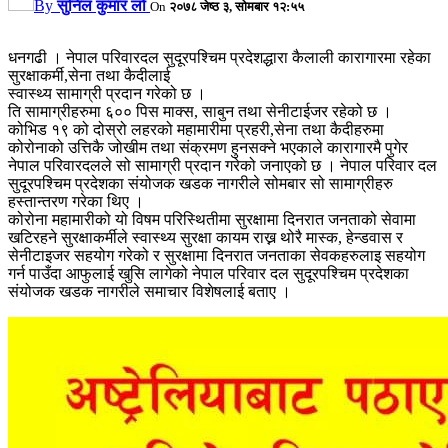
By
सुनिल कुमार लो
On
२०७८ जेष्ठ ३, सोमबार १२:५५
धनगढी । नेपाल परिवारदल सुदूरपश्चिम प्रदेशद्धारा कैलाली कारागारमा रहेका
सुरक्षाकर्मी,सेना तथा कैदीलाई
स्वास्थ्य सामाग्री प्रदान गरेको छ ।
ति सामाग्रीहरुमा ६०० पिस माक्स, साबुन तथा सेनीटाईजर रहेको छ ।
कोभिड १९ को दोस्रो लहरको महामारीमा प्रहरी,सेना तथा कैदीहरुमा
कोरोनाको उत्तिकै जोखीम तथा संक्रमण हुनसक्ने भएकाले कारागारमै पुगेर
नेपाल परिवारदलले सो सामाग्री प्रदान गरेको जनाएको छ । नेपाल परिवार दल
सुदूरपश्चिम प्रदेशका संयोजक खडक नागरीले सोमबार सो सामाग्रीहरु
हस्तान्तरण गरेका थिए ।
कोरोना महामारीको यो विषम परिस्थितीमा सुरक्षामा दिनरात जनताको सेवामा
खटिरहने सुरक्षाकर्मीले स्वास्थ्य सुरक्षा कायम राख्न थोरै मास्क, हेन्डवास र
सेनीटाइजर सहयोग गरेको र सुरक्षामा दिनरात जनताका सेवकहरुलाइ सहयोग
गर्न पाउँदा आफुलाई खुसि लागेको नेपाल परिवार दल सुदूरपश्चिम प्रदेशका
संयोजक खडक नागरीले समाचार विशेषलाई बताए ।