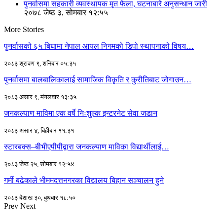
पुनर्वासमा सहकारी व्यवस्थापक मृत फेला, घटनाबारे अनुसन्धान जारी
२०७८ जेष्ठ ३, सोमबार १२:५५
More Stories
पुनर्वासको ६५ बिघामा नेपाल आयल निगमको डिपो स्थापनाको विषय…
२०८३ श्रावण ९, शनिबार ०५:३५
पुनर्वासमा बालबालिकालाई सामाजिक विकृति र कुरीतिबाट जोगाउन…
२०८३ असार ९, मंगलवार १३:३५
जनकल्याण माविमा एक वर्षे निःशुल्क इन्टरनेट सेवा जडान
२०८३ असार ४, बिहीबार ११:३१
स्टारबक्स–बीभीएपीपीद्वारा जनकल्याण माविका विद्यार्थीलाई…
२०८३ जेष्ठ २५, सोमबार १२:५४
गर्मी बढेकाले भीममदत्तनगरका विद्यालय बिहान सञ्चालन हुने
२०८३ बैशाख ३०, बुधबार १८:५०
Prev
Next