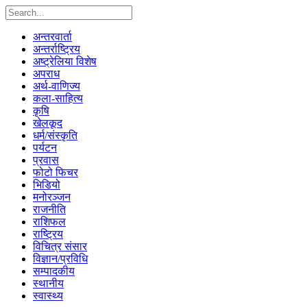
अन्तरवार्ता
अन्तर्राष्ट्रिय
अष्ट्रेलिया विशेष
अपराध
अर्थ-वाणिज्य
कला-साहित्य
कृषि
खेलकूद
धर्म/संस्कृति
पर्यटन
प्रवास
फोटो फिचर
भिडियो
मनोरञ्जन
राजनीति
राशिफल
राष्ट्रिय
विचित्र संसार
विज्ञान/प्रविधि
सम्पादकीय
स्थानीय
स्वास्थ्य