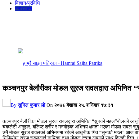
विज्ञान/प्रविधि
मनोरञ्जन
कञ्चनपुर बेलौरीका मोडल सुरज रावलद्वारा अभिनित “
By
सुनिल कुमार लो
On
२०७८ बैशाख २५, शनिबार १७:३१
कञ्चनपुर बेलौरीका मोडल सुरज रावलद्वारा अभिनित “सुनको महल”बोलको आधुनिक
चकलेटी अनुहार, बलिष्ट शरीर र मनमोहक अभिनय क्षमता भएका मोडल रावल सुदु
उनै मोडल सुरज रावलको अभिनयमा रहेको आधुनीक गित “सुनको महल” आज बाट एक
भिडियोमा सुरज रावललाई नायिका तथा मोडल रचना लामाले साथ दिएकी छिन ।म्य