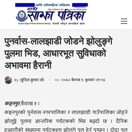
पुनर्वास-लालझाडी जोडने झोलुङ्गे
पुलमा भिड, आधारभूत सुविधाको
अभावमा हैरानी
By
सुनिल कुमार लो
On
२०७८ बैशाख १, बुधबार २१:५६
कञ्चनपुर
,बैशाख १ ।
कञ्चनपुरको पुर्नवास नगरपालिका र लालझाडी गाउँपालिका जोड्ने
झोलुङ्गे पुलमा आन्तरिक पर्यटकको भिड बढ्दो छ । दैनिक
हज्जारौंको संख्यामा पर्यटकहरु झोलुंगे पुल हेर्न पुग्छ्न । दोदा पुल