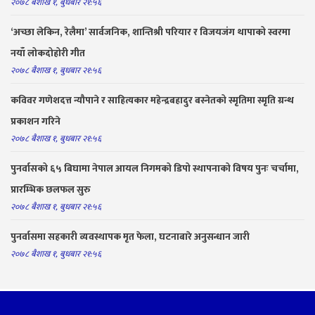
२०७८ बैशाख १, बुधबार २१:५६
‘अच्छा लेकिन, रेलैमा’ सार्वजनिक, शान्तिश्री परियार र विजयजंग थापाको स्वरमा
नयाँ लोकदोहोरी गीत
२०७८ बैशाख १, बुधबार २१:५६
कविवर गणेशदत्त न्यौपाने र साहित्यकार महेन्द्रबहादुर बस्नेतको स्मृतिमा स्मृति ग्रन्थ
प्रकाशन गरिने
२०७८ बैशाख १, बुधबार २१:५६
पुनर्वासको ६५ बिघामा नेपाल आयल निगमको डिपो स्थापनाको विषय पुनः चर्चामा,
प्रारम्भिक छलफल सुरु
२०७८ बैशाख १, बुधबार २१:५६
पुनर्वासमा सहकारी व्यवस्थापक मृत फेला, घटनाबारे अनुसन्धान जारी
२०७८ बैशाख १, बुधबार २१:५६