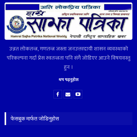
उन्नत लोकतन्त्र, गणतन्त्र जस्ता जनउत्तरदायी शासन व्यवस्थाको
परिकल्पना गर्दा प्रेस स्वतन्त्रता पनि संगै जोडिएर आउने विषयवस्तु
हुन ।
थप पढ्नुहोस
फेसबुक मार्फत जोडिनुहोस