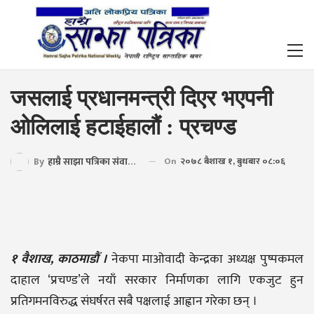
जसलाई प्रधानमन्त्री दिएर भएपनी
ओलिलाई हटाईहालौं : प्रचण्ड
By
हाम्रै साझा पत्रिका संवाददाता
On
२०७८ बैशाख १, बुधबार ०८:०६
१ वैशाख, काठमाडौं ।
नेकपा माओवादी केन्द्रका अध्यक्ष पुष्पकमल
दाहाल ‘प्रचण्ड’ले नयाँ सरकार निर्माणका लागि एकजुट हुन
प्रतिगमनविरुद्ध संघर्षरत सबै पक्षलाई आह्वान गरेका छन् ।