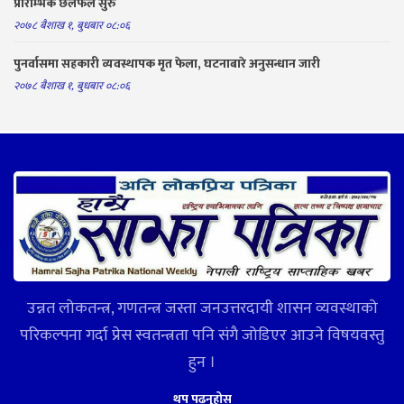
प्रारम्भिक छलफल सुरु
२०७८ बैशाख १, बुधबार ०८:०६
पुनर्वासमा सहकारी व्यवस्थापक मृत फेला, घटनाबारे अनुसन्धान जारी
२०७८ बैशाख १, बुधबार ०८:०६
उन्नत लोकतन्त्र, गणतन्त्र जस्ता जनउत्तरदायी शासन व्यवस्थाको
परिकल्पना गर्दा प्रेस स्वतन्त्रता पनि संगै जोडिएर आउने विषयवस्तु
हुन ।
थप पढ्नुहोस