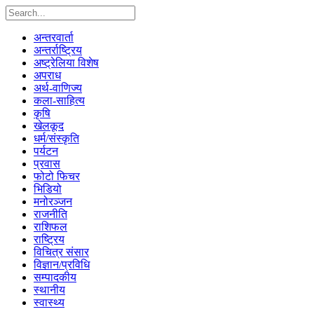
अन्तरवार्ता
अन्तर्राष्ट्रिय
अष्ट्रेलिया विशेष
अपराध
अर्थ-वाणिज्य
कला-साहित्य
कृषि
खेलकूद
धर्म/संस्कृति
पर्यटन
प्रवास
फोटो फिचर
भिडियो
मनोरञ्जन
राजनीति
राशिफल
राष्ट्रिय
विचित्र संसार
विज्ञान/प्रविधि
सम्पादकीय
स्थानीय
स्वास्थ्य