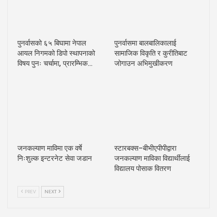
पुनर्वासको ६५ बिघामा नेपाल
पुनर्वासमा बालबालिकालाई
आयल निगमको डिपो स्थापनाको
सामाजिक विकृति र कुरीतिबाट
विषय पुनः चर्चामा, प्रारम्भिक…
जोगाउन अभिमुखीकरण
जनकल्याण माविमा एक वर्षे
स्टारबक्स–बीभीएपीपीद्वारा
निःशुल्क इन्टरनेट सेवा जडान
जनकल्याण माविका विद्यार्थीलाई
विद्यालय पोसाक वितरण
PREV
NEXT