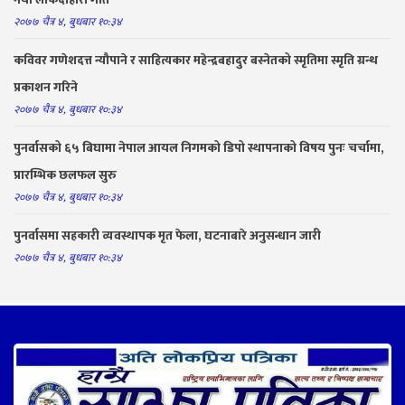
२०७७ चैत्र ४, बुधबार १०:३४
कविवर गणेशदत्त न्यौपाने र साहित्यकार महेन्द्रबहादुर बस्नेतको स्मृतिमा स्मृति ग्रन्थ
प्रकाशन गरिने
२०७७ चैत्र ४, बुधबार १०:३४
पुनर्वासको ६५ बिघामा नेपाल आयल निगमको डिपो स्थापनाको विषय पुनः चर्चामा,
प्रारम्भिक छलफल सुरु
२०७७ चैत्र ४, बुधबार १०:३४
पुनर्वासमा सहकारी व्यवस्थापक मृत फेला, घटनाबारे अनुसन्धान जारी
२०७७ चैत्र ४, बुधबार १०:३४