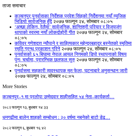
ताजा समाचार
कञ्चनपुर पुनर्वासका निर्देशक प्रवेश सिंहको निर्देशनमा नयाँ म्युजिक
भिडियो सार्वजनिक हुँदै
२०७७ फाल्गुन २४, सोमबार ०८:०५
‘अच्छा लेकिन, रेलैमा’ सार्वजनिक, शान्तिश्री परियार र विजयजंग
थापाको स्वरमा नयाँ लोकदोहोरी गीत
२०७७ फाल्गुन २४, सोमबार
०८:०५
कविवर गणेशदत्त न्यौपाने र साहित्यकार महेन्द्रबहादुर बस्नेतको स्मृतिमा
स्मृति ग्रन्थ प्रकाशन गरिने
२०७७ फाल्गुन २४, सोमबार ०८:०५
पुनर्वासको ६५ बिघामा नेपाल आयल निगमको डिपो स्थापनाको विषय
पुनः चर्चामा, प्रारम्भिक छलफल सुरु
२०७७ फाल्गुन २४, सोमबार
०८:०५
पुनर्वासमा सहकारी व्यवस्थापक मृत फेला, घटनाबारे अनुसन्धान जारी
२०७७ फाल्गुन २४, सोमबार ०८:०५
More Stories
कञ्चनपुर–१ मा प्रलोपा उम्मेदवार शाहीसहित ५४ नेता–कार्यकर्ता…
२०८२ फाल्गुन १३, बुधबार १४:३३
धनगढीमा बालेन शाहको सम्बोधन : २० वर्षमा नबनेको बाटो डेढ…
२०८२ फाल्गुन ६, बुधबार १६:४२