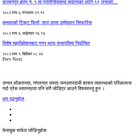
कञ्चनपुर क्षेत्र नं. १ मा प्रतिनिधिसभा सदस्यका लागि १९ जनाको…
२०८२ माघ ६, मंगलवार २१:११
कमलाको टिकट फिर्ता, तारा लामा उम्मेदवार सिफारिस
२०८२ माघ ४, आईतवार १६:१३
विशेष महाधिवेशनबाट गगन थापा सभापतिमा निर्वाचित
२०८२ माघ १, बिहीबार ०८:२४
Prev
Next
उन्नत लोकतन्त्र, गणतन्त्र जस्ता जनउत्तरदायी शासन व्यवस्थाको परिकल्पना
गर्दा प्रेस स्वतन्त्रता पनि संगै जोडिएर आउने विषयवस्तु हुन ।
थप पढ्नुहोस
फेसबुक मार्फत जोडिनुहोस