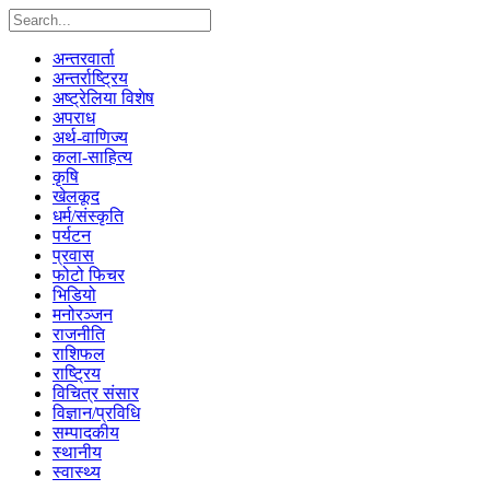
अन्तरवार्ता
अन्तर्राष्ट्रिय
अष्ट्रेलिया विशेष
अपराध
अर्थ-वाणिज्य
कला-साहित्य
कृषि
खेलकूद
धर्म/संस्कृति
पर्यटन
प्रवास
फोटो फिचर
भिडियो
मनोरञ्जन
राजनीति
राशिफल
राष्ट्रिय
विचित्र संसार
विज्ञान/प्रविधि
सम्पादकीय
स्थानीय
स्वास्थ्य