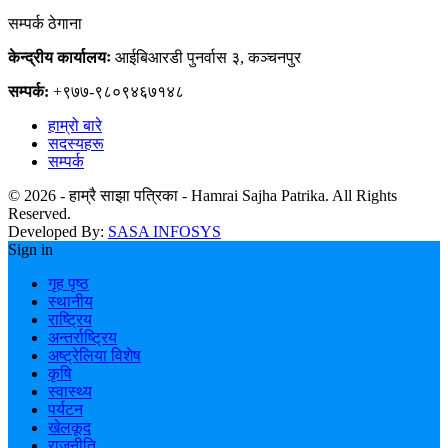
सम्पर्क ठेगाना
केन्द्रीय कार्यालयः
आईबिआरडी पुनर्वास ३, कञ्चनपुर
सम्पर्क:
+९७७-९८०९४६७१४८
हाम्रो बारे
सदस्यहरू
सम्पर्क
© 2026 - हाम्रै साझा पत्रिका - Hamrai Sajha Patrika. All Rights
Reserved.
Developed By:
SASA INFOSYS
Sign in
गृह पृष्ठ
स्थानीय
राष्ट्रिय
अन्तर्राष्ट्रिय
अष्ट्रेलिया विशेष
कृषि
स्वास्थ्य
पर्यटन
खेलकूद
राजनीति