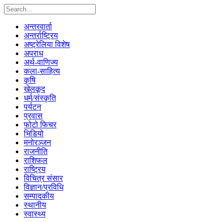
अन्तरवार्ता
अन्तर्राष्ट्रिय
अष्ट्रेलिया विशेष
अपराध
अर्थ-वाणिज्य
कला-साहित्य
कृषि
खेलकूद
धर्म/संस्कृति
पर्यटन
प्रवास
फोटो फिचर
भिडियो
मनोरञ्जन
राजनीति
राशिफल
राष्ट्रिय
विचित्र संसार
विज्ञान/प्रविधि
सम्पादकीय
स्थानीय
स्वास्थ्य