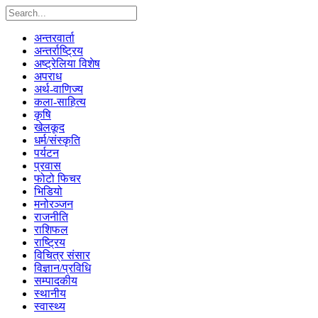
अन्तरवार्ता
अन्तर्राष्ट्रिय
अष्ट्रेलिया विशेष
अपराध
अर्थ-वाणिज्य
कला-साहित्य
कृषि
खेलकूद
धर्म/संस्कृति
पर्यटन
प्रवास
फोटो फिचर
भिडियो
मनोरञ्जन
राजनीति
राशिफल
राष्ट्रिय
विचित्र संसार
विज्ञान/प्रविधि
सम्पादकीय
स्थानीय
स्वास्थ्य