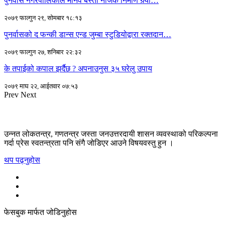
पुनर्वास नगरपालिकाले मानव बस्ती नजिकै निर्माण गर्‍यो…
२०७९ फाल्गुन २९, सोमबार १८:१३
पुनर्वासको द फन्की डान्स एन्ड जुम्बा स्टुडियोद्वारा रक्तदान…
२०७९ फाल्गुन २७, शनिबार २२:३२
के तपाईको कपाल झर्दैछ ? अपनाउनुस ३५ घरेलु उपाय
२०७९ माघ २२, आईतवार ०७:५३
Prev
Next
उन्नत लोकतन्त्र, गणतन्त्र जस्ता जनउत्तरदायी शासन व्यवस्थाको परिकल्पना
गर्दा प्रेस स्वतन्त्रता पनि संगै जोडिएर आउने विषयवस्तु हुन ।
थप पढ्नुहोस
फेसबुक मार्फत जोडिनुहोस