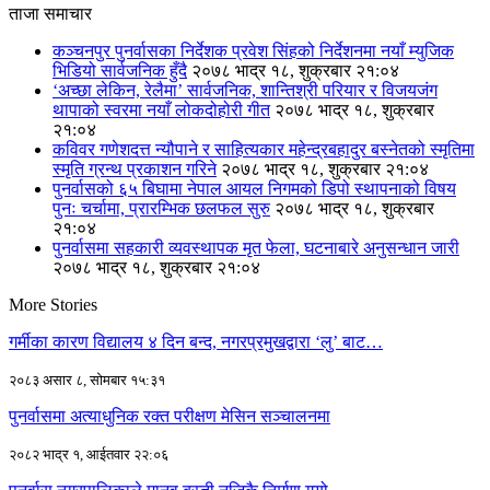
ताजा समाचार
कञ्चनपुर पुनर्वासका निर्देशक प्रवेश सिंहको निर्देशनमा नयाँ म्युजिक
भिडियो सार्वजनिक हुँदै
२०७८ भाद्र १८, शुक्रबार २१:०४
‘अच्छा लेकिन, रेलैमा’ सार्वजनिक, शान्तिश्री परियार र विजयजंग
थापाको स्वरमा नयाँ लोकदोहोरी गीत
२०७८ भाद्र १८, शुक्रबार
२१:०४
कविवर गणेशदत्त न्यौपाने र साहित्यकार महेन्द्रबहादुर बस्नेतको स्मृतिमा
स्मृति ग्रन्थ प्रकाशन गरिने
२०७८ भाद्र १८, शुक्रबार २१:०४
पुनर्वासको ६५ बिघामा नेपाल आयल निगमको डिपो स्थापनाको विषय
पुनः चर्चामा, प्रारम्भिक छलफल सुरु
२०७८ भाद्र १८, शुक्रबार
२१:०४
पुनर्वासमा सहकारी व्यवस्थापक मृत फेला, घटनाबारे अनुसन्धान जारी
२०७८ भाद्र १८, शुक्रबार २१:०४
More Stories
गर्मीका कारण विद्यालय ४ दिन बन्द, नगरप्रमुखद्वारा ‘लु’ बाट…
२०८३ असार ८, सोमबार १५:३१
पुनर्वासमा अत्याधुनिक रक्त परीक्षण मेसिन सञ्चालनमा
२०८२ भाद्र १, आईतवार २२:०६