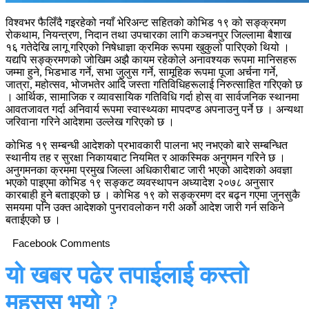
विश्वभर फैलिँदै गइरहेको नयाँ भेरिअन्ट सहितको कोभिड १९ को सङ्क्रमण
रोकथाम, नियन्त्रण, निदान तथा उपचारका लागि कञ्चनपुर जिल्लामा बैशाख
१६ गतेदेखि लागू गरिएको निषेधाज्ञा क्रमिक रूपमा खुकुलो पारिएको थियो ।
यद्यपि सङ्क्रमणको जोखिम अझै कायम रहेकोले अनावश्यक रूपमा मानिसहरू
जम्मा हुने, भिडभाड गर्ने, सभा जुलुस गर्ने, सामूहिक रूपमा पूजा अर्चना गर्ने,
जात्रा, महोत्सव, भोजभतेर आदि जस्ता गतिविधिहरूलाई निरुत्साहित गरिएको छ
। आर्थिक, सामाजिक र व्यावसायिक गतिविधि गर्दा होस् वा सार्वजनिक स्थानमा
आवतजावत गर्दा अनिवार्य रूपमा स्वास्थ्यका मापदण्ड अपनाउनु पर्ने छ । अन्यथा
जरिवाना गरिने आदेशमा उल्लेख गरिएको छ ।
कोभिड १९ सम्बन्धी आदेशको प्रभावकारी पालना भए नभएको बारे सम्बन्धित
स्थानीय तह र सुरक्षा निकायबाट नियमित र आकस्मिक अनुगमन गरिने छ ।
अनुगमनका क्रममा प्रमुख जिल्ला अधिकारीबाट जारी भएको आदेशको अवज्ञा
भएको पाइएमा कोभिड १९ सङ्कट व्यवस्थापन अध्यादेश २०७८ अनुसार
कारबाही हुने बताइएको छ । कोभिड १९ को सङ्क्रमण दर बढ्न गएमा जुनसुकै
समयमा पनि उक्त आदेशको पुनरावलोकन गरी अर्को आदेश जारी गर्न सकिने
बताईएको छ ।
Facebook Comments
यो खबर पढेर तपाईलाई कस्तो
महसुस भयो ?