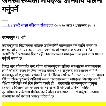
जनस्वास्थ्यका मापदण्ड अनिवार्य पालना
गर्नुपर्ने
By
हाम्रै साझा पत्रिका संवाददाता
On
२०७८ भाद्र १८, शुक्रबार २१:०४
कञ्चनपुर
,१८ भदौ ।
कञ्चनपुरका विद्यालयमा भौतिक उपस्थितिमै पठनपाठन गर्न पाईने भएको छ ।
तर यसको लागी २०७८ साउनमा जारी भएको स्मार्ट लकडाउन सम्बन्धि
कार्यविधिको प्रावधान भित्र रही जनस्वास्थ्यका मापदण्ड कडाइका साथ पालन
गर्नुपर्ने भएको छ ।
विगत चार महिनादेखि बन्द रहेका कञ्चनपुरका शैक्षिक संस्थाहरू सञ्चालनका
लागि चौतर्फी दबाब सिर्जना भएपछि कोभिड १९ सङ्कट व्यवस्थापन समिति
कञ्चनपुरको शुक्रबार बसेको बैठकले भौतिक उपस्थितिमा पठनपाठन गर्न चाहने
शैक्षिक संस्थाहरूलाई अनिवार्य रूपमा जनस्वास्थ्यका मापदण्ड अपनाएर मात्रै
शैक्षिक गतिविधि गर्न दिने निर्णय गरेको हो । बैठकपछि कञ्चनपुरका प्रमुख
जिल्ला अधिकारी राम प्रसाद पाण्डेद्वारा जारी गरिएको आदेशमा पहिलो
प्राथमिकता सकेसम्म भौतिक उपस्थितिमा पठनपाठन नगरी भर्चुअल माध्यमबाट
पठनपाठन गर्न गराउन आग्रह गरिएको छ ।