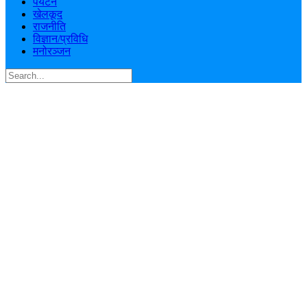
पर्यटन
खेलकूद
राजनीति
विज्ञान/प्रविधि
मनोरञ्जन